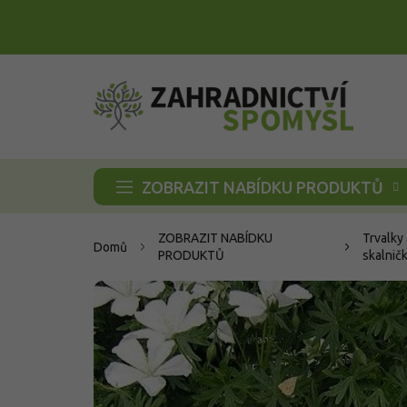
Přejít
na
obsah
ZOBRAZIT NABÍDKU PRODUKTŮ
ZOBRAZIT NABÍDKU
Trvalky 
Domů
PRODUKTŮ
skalnič