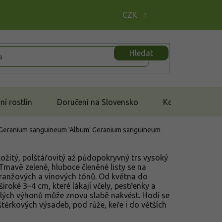
CZK
Hledat
í rostlin
Doručení na Slovensko
Kontakt
- Geranium sanguineum 'Album'
Geranium sanguineum
zložitý, polštářovitý až půdopokryvný trs vysoký
mavě zelené, hluboce členěné listy se na
ranžových a vínových tónů. Od května do
široké 3–4 cm, které lákají včely, pestřenky a
lých výhonů může znovu slabě nakvést. Hodí se
štěrkových výsadeb, pod růže, keře i do větších