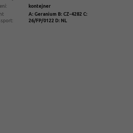
ení
:
kontejner
nt
A: Geranium B: CZ-4282 C:
ssport
:
26/FP/0122 D: NL