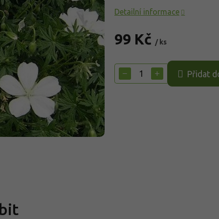
Detailní informace
99 Kč
/ ks
Měrná
cena:
−
+
Přidat d
bit