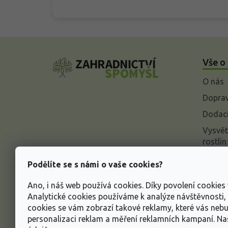
Z
á
Vše o
p
a
O nás
t
í
Doprav
Dodací
Vysvět
rostlin
Odstou
Podělíte se s námi o vaše cookies?
Rekla
Ano, i náš web používá cookies. Díky povolení cookie
Inform
Analytické cookies používáme k analýze návštěvnosti
údajů
cookies se vám zobrazí takové reklamy, které vás neb
Obcho
personalizaci reklam a měření reklamních kampaní. N