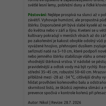
světlé lesní lemy, pobřežní duny a řídké křovin
Pěstování:
Nejlépe prospívá na slunci až v po
závětří. Vyhovuje humózní, ale propustná půda
štěrku. Doporučené pH bývá slabě kyselé až ne
do května nebo v září a říjnu. Kvetení se u vě
kultivary pokračují v menších vlnách až do zá
po zakořenění je kakost obvykle odolný vůči p
vyvážené hnojivo, přehnojení dusíkem zvyšuje 
seříznutí natě na 5–10 cm, které podpoří nové
nebo jemného štěrku stabilizuje vláhu a omezu
vhodnější štěrková vrstva. V nádobě se pěstuje
pravidelnější a odtok vody má být rychlý. Roz
střední 35–45 cm, robustní 50–60 cm. Mrazuv
přibližně mezi -28 až -34 °C, citlivější druhy
hlídat provlhčení kořenového balu a odstraňov
skvrnitost listů, ze škůdců zejména slimáci a
prevence spočívá v kontrole kořenů při přesaz
Autor: Nikol | Revize: 28.7. 2026