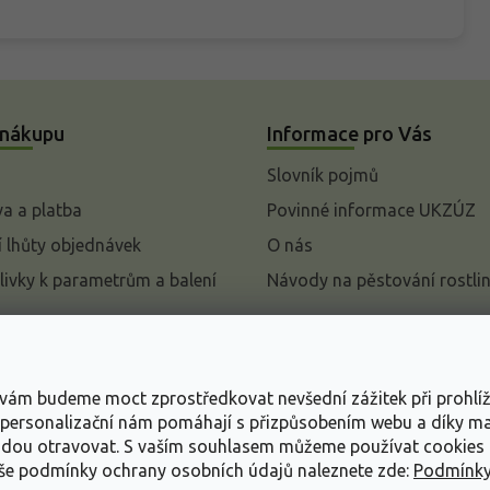
 nákupu
Informace pro Vás
Slovník pojmů
a a platba
Povinné informace UKZÚZ
 lhůty objednávek
O nás
livky k parametrům a balení
Návody na pěstování rostli
pení od kupní smlouvy
mace
s vám budeme moct zprostředkovat nevšední zážitek při prohlí
ace o ochraně osobních
, personalizační nám pomáhají s přizpůsobením webu a díky 
udou otravovat.
S vaším souhlasem můžeme používat cookies 
dní podmínky
aše podmínky ochrany osobních údajů naleznete zde:
Podmínky