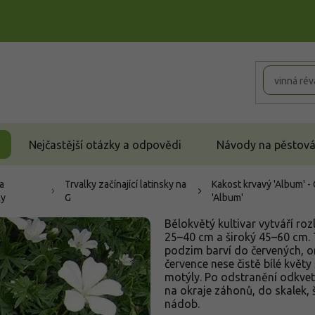
Nejčastější otázky a odpovědi
Návody na pěstován
a
Trvalky začínající latinsky na
Kakost krvavý 'Album' 
ky
G
'Album'
Bělokvětý kultivar vytváří ro
25–40 cm a široký 45–60 cm. T
podzim barví do červených, o
července nese čistě bílé květy 
motýly. Po odstranění odkvet
na okraje záhonů, do skalek, 
nádob.