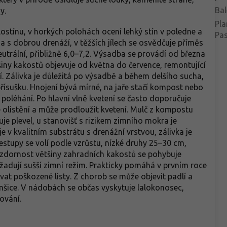
Bal
y.
Pla
lostínu, v horkých polohách ocení lehký stín v poledne a
Pa
 s dobrou drenáží, v těžších jílech se osvědčuje příměs
utrální, přibližně 6,0–7,2. Výsadba se provádí od března
tšiny kakostů objevuje od května do července, remontující
ří. Zálivka je důležitá po výsadbě a během delšího sucha,
řísušku. Hnojení bývá mírné, na jaře stačí kompost nebo
poléhání. Po hlavní vlně kvetení se často doporučuje
 olistění a může prodloužit kvetení. Mulč z kompostu
je plevel, u stanovišť s rizikem zimního mokra je
 v kvalitním substrátu s drenážní vrstvou, zálivka je
estupy se volí podle vzrůstu, nízké druhy 25–30 cm,
zdornost většiny zahradních kakostů se pohybuje
 vyžadují sušší zimní režim. Prakticky pomáhá v prvním roce
at poškozené listy. Z chorob se může objevit padlí a
 mšice. V nádobách se občas vyskytuje lalokonosec,
ování.