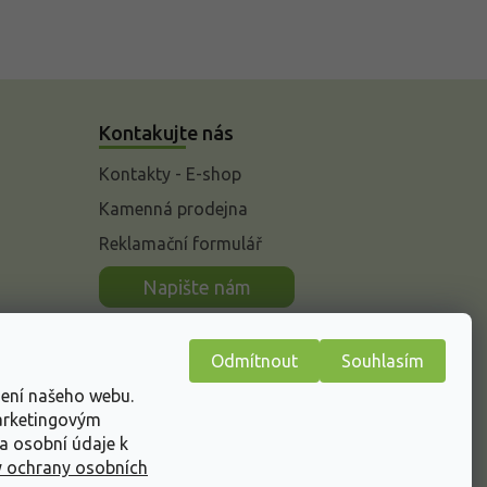
Kontakujte nás
Kontakty - E-shop
Kamenná prodejna
Reklamační formulář
n
Napište nám
Odmítnout
Souhlasím
žení našeho webu.
marketingovým
a osobní údaje k
 ochrany osobních