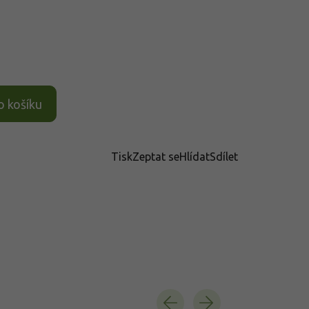
o košíku
Tisk
Zeptat se
Hlídat
Sdílet