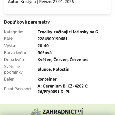
Autor: Kristýna | Revize: 27.01. 2026
Doplňkové parametry
Kategorie
:
Trvalky začínající latinsky na G
EAN
:
2284900190681
Výška
:
20-40
Barva květu
:
Růžová
Doba květu
:
Květen
,
Červen
,
Červenec
Světelné
Slunce
,
Polostín
podmínky
:
Balení
:
kontejner
A: Geranium B: CZ-4282 C:
Plant Passport
:
26/FP/0091 D: PL
Z
á