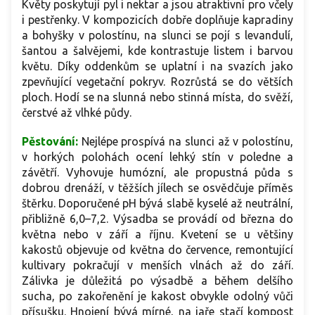
Květy poskytují pyl i nektar a jsou atraktivní pro včely
i pestřenky. V kompozicích dobře doplňuje kapradiny
a bohyšky v polostínu, na slunci se pojí s levandulí,
šantou a šalvějemi, kde kontrastuje listem i barvou
květu. Díky oddenkům se uplatní i na svazích jako
zpevňující vegetační pokryv. Rozrůstá se do větších
ploch. Hodí se na slunná nebo stinná místa, do svěží,
čerstvé až vlhké půdy.
Pěstování:
Nejlépe prospívá na slunci až v polostínu,
v horkých polohách ocení lehký stín v poledne a
závětří. Vyhovuje humózní, ale propustná půda s
dobrou drenáží, v těžších jílech se osvědčuje příměs
štěrku. Doporučené pH bývá slabě kyselé až neutrální,
přibližně 6,0–7,2. Výsadba se provádí od března do
května nebo v září a říjnu. Kvetení se u většiny
kakostů objevuje od května do července, remontující
kultivary pokračují v menších vlnách až do září.
Zálivka je důležitá po výsadbě a během delšího
sucha, po zakořenění je kakost obvykle odolný vůči
přísušku. Hnojení bývá mírné, na jaře stačí kompost