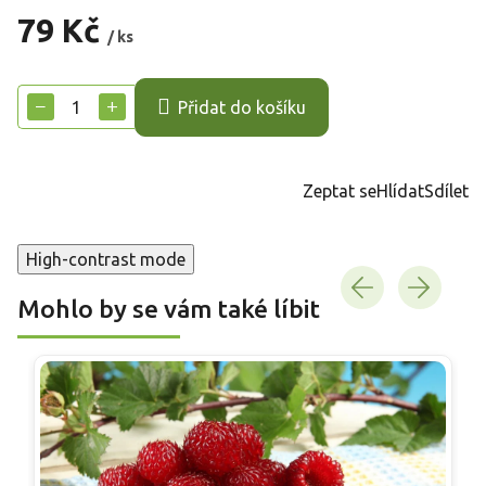
79 Kč
/ ks
Měrná
cena:
−
+
Přidat do košíku
Zeptat se
Hlídat
Sdílet
High-contrast mode
Mohlo by se vám také líbit