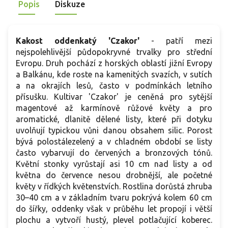
Popis
Diskuze
Kakost oddenkatý 'Czakor'
- patří mezi
nejspolehlivější půdopokryvné trvalky pro střední
Evropu. Druh pochází z horských oblastí jižní Evropy
a Balkánu, kde roste na kamenitých svazích, v sutích
a na okrajích lesů, často v podmínkách letního
přísušku. Kultivar 'Czakor' je ceněná pro sytější
magentové až karmínově růžové květy a pro
aromatické, dlanitě dělené listy, které při dotyku
uvolňují typickou vůni danou obsahem silic. Porost
bývá polostálezelený a v chladném období se listy
často vybarvují do červených a bronzových tónů.
Květní stonky vyrůstají asi 10 cm nad listy a od
května do července nesou drobnější, ale početné
květy v řídkých květenstvích. Rostlina dorůstá zhruba
30–40 cm a v základním tvaru pokrývá kolem 60 cm
do šířky, oddenky však v průběhu let propojí i větší
plochu a vytvoří hustý, plevel potlačující koberec.