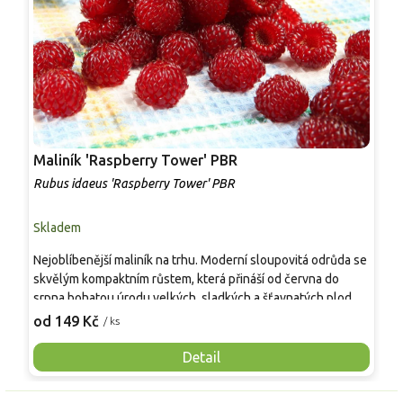
Maliník 'Raspberry Tower' PBR
P
'
Rubus idaeus 'Raspberry Tower' PBR
C
Skladem
S
Nejoblíbenější maliník na trhu. Moderní sloupovitá odrůda se
M
skvělým kompaktním růstem, která přináší od června do
A
srpna bohatou úrodu velkých, sladkých a šťavnatých plodů.
v
Pevné vzpřímené výhony tvoří elegantní habitus bez
j
od 149 Kč
o
/ ks
nutnosti opory, ideální pro nádoby, balkony i malé zahrady.
n
Mrazuvzdornost do −25 °C a spolehlivá vitalita z něj dělají
V
Detail
skvělou volbu pro každého pěstitele.