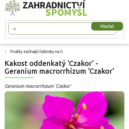
Přejít
na
obsah
Hledat
Trvalky začínající latinsky na G
Kakost oddenkatý 'Czakor' -
Geranium macrorrhizum 'Czakor'
Geranium macrorrhizum 'Czakor'