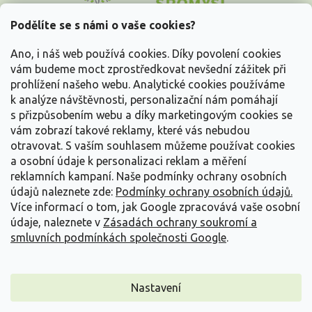
p
a
Podělíte se s námi o vaše cookies?
t
Vše o nákupu
í
Ano, i náš web používá cookies. Díky povolení cookies
vám budeme moct zprostředkovat nevšední zážitek při
prohlížení našeho webu. Analytické cookies používáme
Informace pro Vás
k analýze návštěvnosti, personalizační nám pomáhají
s přizpůsobením webu a díky marketingovým cookies se
Kontakujte nás
vám zobrazí takové reklamy, které vás nebudou
otravovat.
S vaším souhlasem můžeme používat cookies
a osobní údaje k personalizaci reklam a měření
reklamních kampaní. Naše podmínky ochrany osobních
údajů naleznete zde:
Podmínky ochrany osobních údajů.
Více informací o tom, jak Google zpracovává vaše osobní
údaje, naleznete v
Zásadách ochrany soukromí a
smluvních podmínkách společnosti Google
.
Vytvořil Shoptet
Nastavení