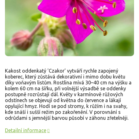
Kakost oddenkatý 'Czakor' vytváří rychle zapojený
koberec, který zůstává dekorativní i mimo dobu květu
díky voňavým listům. Rostlina mívá 30–40 cm na výšku a
kolem 60 cm na šířku, při volnější výsadbě se oddenky
postupně rozrůstají dál. Květy v karmínově růžových
odstínech se objevují od května do července a lákají
opylující hmyz. Hodí se pod stromy, k růžím i na svahy,
kde snáší i sušší režim po zakořenění. V porovnání s
odrůdami s jemnější barvou působí v záhonu zřetelněji.
Detailní informace