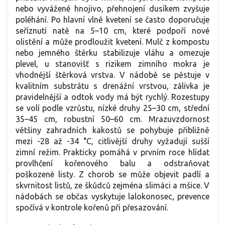
nebo vyvážené hnojivo, přehnojení dusíkem zvyšuje
poléhání. Po hlavní vlně kvetení se často doporučuje
seříznutí natě na 5–10 cm, které podpoří nové
olistění a může prodloužit kvetení. Mulč z kompostu
nebo jemného štěrku stabilizuje vláhu a omezuje
plevel, u stanovišť s rizikem zimního mokra je
vhodnější štěrková vrstva. V nádobě se pěstuje v
kvalitním substrátu s drenážní vrstvou, zálivka je
pravidelnější a odtok vody má být rychlý. Rozestupy
se volí podle vzrůstu, nízké druhy 25–30 cm, střední
35–45 cm, robustní 50–60 cm. Mrazuvzdornost
většiny zahradních kakostů se pohybuje přibližně
mezi -28 až -34 °C, citlivější druhy vyžadují sušší
zimní režim. Prakticky pomáhá v prvním roce hlídat
provlhčení kořenového balu a odstraňovat
poškozené listy. Z chorob se může objevit padlí a
skvrnitost listů, ze škůdců zejména slimáci a mšice. V
nádobách se občas vyskytuje lalokonosec, prevence
spočívá v kontrole kořenů při přesazování.