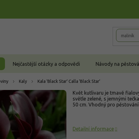
Nejčastější otázky a odpovědi
Návody na pěstován
oviny
Kaly
Kala 'Black Star'
Calla 'Black Star'
Květ kutlivaru je tmavě fialov
světle zelené, s jemnými tečk
50 cm. Vhodný pro pěstování
Detailní informace