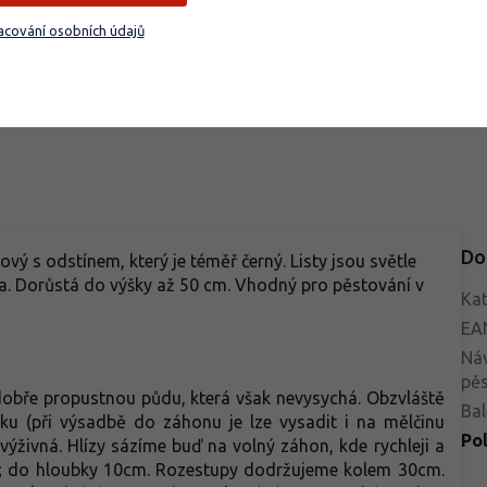
imetrů a díky silnému stonku
dominantu. Robustní rostlina s
cování osobních údajů
e i těžší květy. V pozdním jaru
modrozelenými listy dosahuje 
Do košíku
Do košíku
vétá fascinující tmavě
45 až 55 centimetrů a díky siln
urovou až téměř černou barvou
stonkům působí velmi stabilně.
novými odlesky. Ideální volba
polovině jara rozkvétá obrovsk
ty, kteří hledají tajemnou krásu,
květy v odstínech žluté, kde
ou tento kultivar nabízí.
krémové okvětní lístky doplňuj
masivní, široce otevřená a zvln
korunka sytější barvy. Tento
monumentální efekt je ideální p
výsadbu do větších skupin, kde
Do
lový s odstínem, který je téměř černý. Listy jsou světle
vynikne. Jde o vitální a spolehli
éta. Dorůstá do výšky až 50 cm. Vhodný pro pěstování v
kultivar, který při správných
Kat
podmínkách každoročně bohat
EA
kvete, což je hlavní přednost,
Ná
kterou tento kultivar nabízí.
pěs
 dobře propustnou půdu, která však nevysychá. Obzvláště
Bal
ku (při výsadbě do záhonu je lze vysadit i na mělčinu
Po
výživná. Hlízy sázíme buď na volný záhon, kde rychleji a
b; do hloubky 10cm. Rozestupy dodržujeme kolem 30cm.