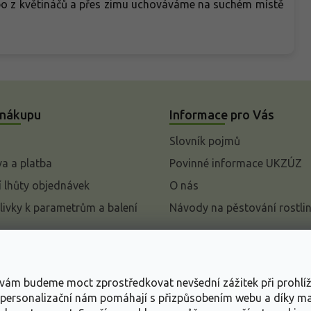
ebo z květináčů a přes zimu uchováváme na suchém místě
 nákupu
Informace pro Vás
Slovník pojmů
a a platba
Povinné informace UKZÚZ
 lhůty objednávek
O nás
livky k parametrům a balení
Návody na pěstování rostli
pení od kupní smlouvy
mace
s vám budeme moct zprostředkovat nevšední zážitek při prohlí
ace o ochraně osobních
, personalizační nám pomáhají s přizpůsobením webu a díky 