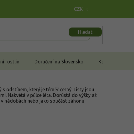
CZK
Hledat
í rostlin
Doručení na Slovensko
Kontakt
ý s odstínem, který je téměř černý. Listy jsou
ami. Nakvétá v půlce léta. Dorůstá do výšky až
 v nádobách nebo jako součást záhonu.