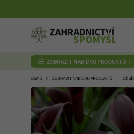
Přejít
na
obsah
ZOBRAZIT NABÍDKU PRODUKTŮ
Domů
ZOBRAZIT NABÍDKU PRODUKTŮ
Cibul