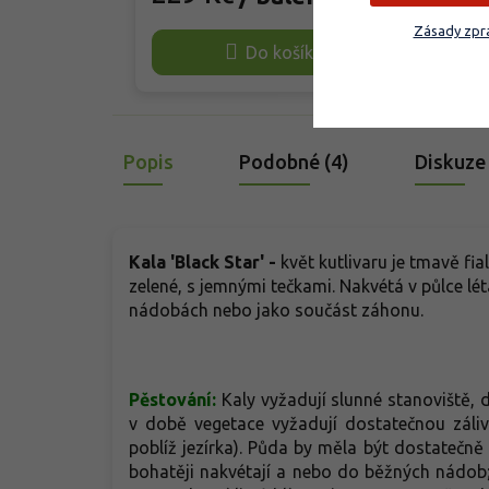
až 55 centimetrů. V pozdním jaru
cent
Zásady zpra
rozkvétá sametovými květy v
unes
Do košíku
odstínech tmavě fialové až černé s
rozk
výrazně zvlněnými a roztřepenými
purp
lístky. Unikátní struktura květu z něj
s ví
činí vizuální dominantu, kterou
pro 
tento kultivar nabízí.
kter
Popis
Podobné (4)
Diskuze
Kala 'Black Star' -
květ kutlivaru je tmavě fia
zelené, s jemnými tečkami. Nakvétá v půlce l
nádobách nebo jako součást záhonu.
Pěstování:
Kaly vyžadují slunné stanoviště,
v době vegetace vyžadují dostatečnou záliv
poblíž jezírka). Půda by měla být dostatečně 
bohatěji nakvétají a nebo do běžných nádo