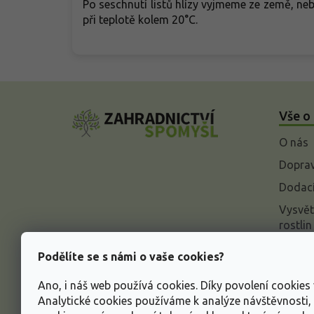
Po seschnutí listů hlízy vyjmeme ze země, n
při teplotě kolem 20°C.
Z
á
Vše o
p
a
O nás
t
í
Doprav
Dodací
Vysvět
rostlin
Odstou
Podělíte se s námi o vaše cookies?
Rekla
Ano, i náš web používá cookies. Díky povolení cookie
Inform
Analytické cookies používáme k analýze návštěvnosti
údajů