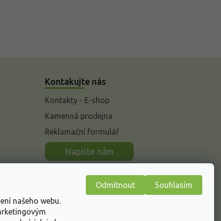
Kontakujte nás
Kontakty - E-shop
Kamenná prodejna
Reklamační formulář
n
Napište nám
Odmítnout
Souhlasím
žení našeho webu.
marketingovým