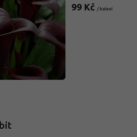
99 Kč
/ balení
Měrná
cena:
bit