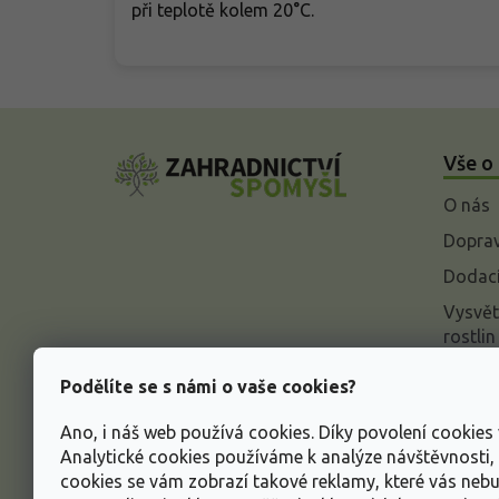
při teplotě kolem 20°C.
Z
á
Vše o
p
a
O nás
t
í
Doprav
Dodací
Vysvět
rostlin
Odstou
Podělíte se s námi o vaše cookies?
Rekla
Ano, i náš web používá cookies. Díky povolení cookie
Inform
Analytické cookies používáme k analýze návštěvnosti
údajů
cookies se vám zobrazí takové reklamy, které vás neb