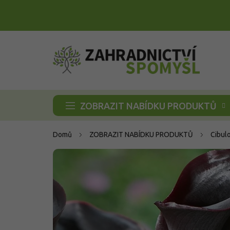
Přejít
na
obsah
ZOBRAZIT NABÍDKU PRODUKTŮ
Domů
ZOBRAZIT NABÍDKU PRODUKTŮ
Cibul