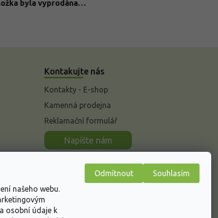
ložka byla vyprodána…
Kontakujte nás
Kontakty - E-shop
Kamenná prodejna
Reklamační formulář
n
Napište nám
Odmítnout
Souhlasím
žení našeho webu.
marketingovým
a osobní údaje k