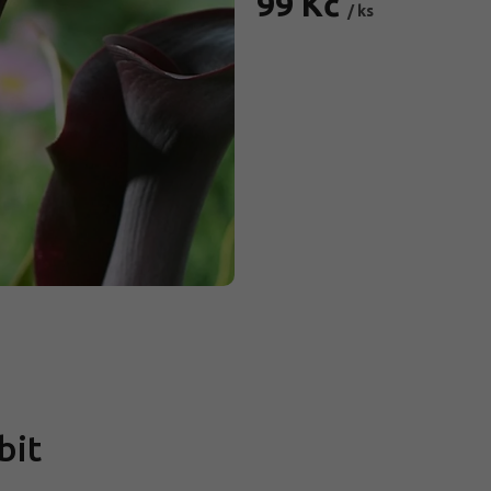
99 Kč
/ ks
Měrná
cena:
bit