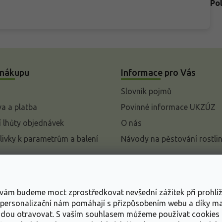
Po
 nákupu
Informace pro Vás
Slovník pojmů
a a platba
Povinné informace UKZÚZ
 lhůty objednávek
O nás
livky k parametrům a balení
Návody na pěstování rostli
pení od kupní smlouvy
mace
s vám budeme moct zprostředkovat nevšední zážitek při prohlí
ace o ochraně osobních
, personalizační nám pomáhají s přizpůsobením webu a díky 
udou otravovat.
S vaším souhlasem můžeme používat cookies 