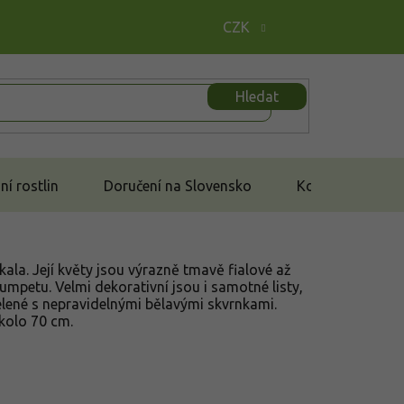
CZK
Hledat
í rostlin
Doručení na Slovensko
Kontakt
la. Její květy jsou výrazně tmavě fialové až
rumpetu. Velmi dekorativní jsou i samotné listy,
zelené s nepravidelnými bělavými skvrnkami.
okolo 70 cm.