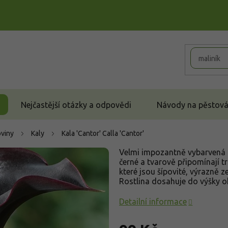
Nejčastější otázky a odpovědi
Návody na pěstován
oviny
Kaly
Kala 'Cantor'
Calla 'Cantor'
Velmi impozantně vybarvená ka
černé a tvarově připomínají t
které jsou šípovité, výrazně 
Rostlina dosahuje do výšky 
Detailní informace