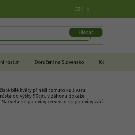
CZK
Hledat
í rostlin
Doručení na Slovensko
Kontakt
istě bílé květy přináší tomuto kultivaru
Dorůstá do výšky 90cm, v záhonu dokáže
 Nakvétá od poloviny července do poloviny září.