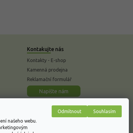
Kontakujte nás
Kontakty - E-shop
Kamenná prodejna
Reklamační formulář
n
Napište nám
Odmítnout
Souhlasím
žení našeho webu.
marketingovým