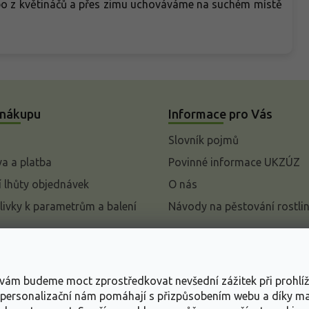
ebo z květináčů a přes zimu uchováváme na suchém místě
 nákupu
Informace pro Vás
Slovník pojmů
a a platba
Povinné informace UKZÚZ
 lhůty objednávek
O nás
livky k parametrům a balení
Návody na pěstování rostli
pení od kupní smlouvy
mace
s vám budeme moct zprostředkovat nevšední zážitek při prohlí
ace o ochraně osobních
, personalizační nám pomáhají s přizpůsobením webu a díky 