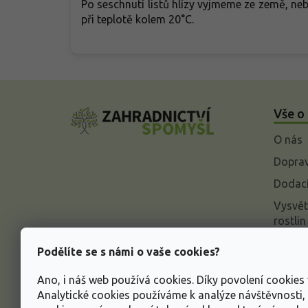
Po seschnutí listů hlízy vyjmeme ze země, n
při teplotě kolem 20°C.
Z
á
Vše o
p
a
O nás
t
í
Doprav
Dodací
Vysvět
rostlin
Odstou
Podělíte se s námi o vaše cookies?
Rekla
Ano, i náš web používá cookies. Díky povolení cookie
Inform
Analytické cookies používáme k analýze návštěvnosti
údajů