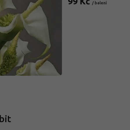
99 Kč
/ balení
Měrná
cena:
bit