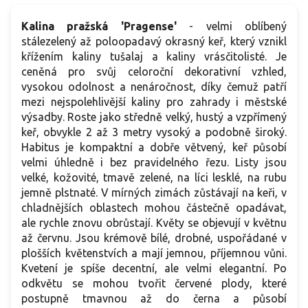
Kalina pražská 'Pragense'
- velmi oblíbený
stálezelený až poloopadavý okrasný keř, který vznikl
křížením kaliny tušalaj a kaliny vrásčitolisté. Je
ceněná pro svůj celoroční dekorativní vzhled,
vysokou odolnost a nenáročnost, díky čemuž patří
mezi nejspolehlivější kaliny pro zahrady i městské
výsadby. Roste jako středně velký, hustý a vzpřímený
keř, obvykle 2 až 3 metry vysoký a podobně široký.
Habitus je kompaktní a dobře větvený, keř působí
velmi úhledně i bez pravidelného řezu. Listy jsou
velké, kožovité, tmavě zelené, na líci lesklé, na rubu
jemně plstnaté. V mírných zimách zůstávají na keři, v
chladnějších oblastech mohou částečně opadávat,
ale rychle znovu obrůstají. Květy se objevují v květnu
až červnu. Jsou krémově bílé, drobné, uspořádané v
plošších květenstvích a mají jemnou, příjemnou vůni.
Kvetení je spíše decentní, ale velmi elegantní. Po
odkvětu se mohou tvořit červené plody, které
postupně tmavnou až do černa a působí