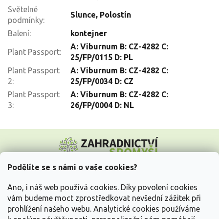
Světelné
Slunce
,
Polostín
podmínky
:
Balení
:
kontejner
A: Viburnum B: CZ-4282 C:
Plant Passport
:
25/FP/0115 D: PL
Plant Passport
A: Viburnum B: CZ-4282 C:
2
:
25/FP/0034 D: CZ
Plant Passport
A: Viburnum B: CZ-4282 C:
3
:
26/FP/0004 D: NL
Z
á
p
a
Podělíte se s námi o vaše cookies?
t
Vše o nákupu
í
Ano, i náš web používá cookies. Díky povolení cookies
vám budeme moct zprostředkovat nevšední zážitek při
prohlížení našeho webu. Analytické cookies používáme
Informace pro Vás