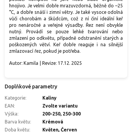
hnojivo. Je velmi dobře mrazuvzdorná, běžně do –25
°C, a dobře snáší i zimní větry. Je také vysoce odolná
vůči chorobám a škůdcům, což z ní činí ideální keř
pro nenáročné a veřejné výsadby. Řez není obvykle
nutný. Provádí se pouze lehké tvarování nebo
zmlazení po odkvětu, případně odstranění starých a
poškozených větví. Keř dobře reaguje i na silnější
zmlazovací řez, pokud je potřeba.
Autor: Kamila | Revize: 17.12. 2025
Doplňkové parametry
Kategorie
:
Kaliny
EAN
:
Zvolte variantu
Výška
:
200-250
,
250-300
Barva květu
:
Krémová
Doba květu
:
Květen
,
Červen