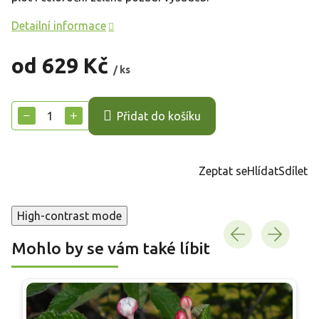
Detailní informace
od
629 Kč
/ ks
Měrná
cena:
−
+
Přidat do košíku
Zeptat se
Hlídat
Sdílet
High-contrast mode
Mohlo by se vám také líbit