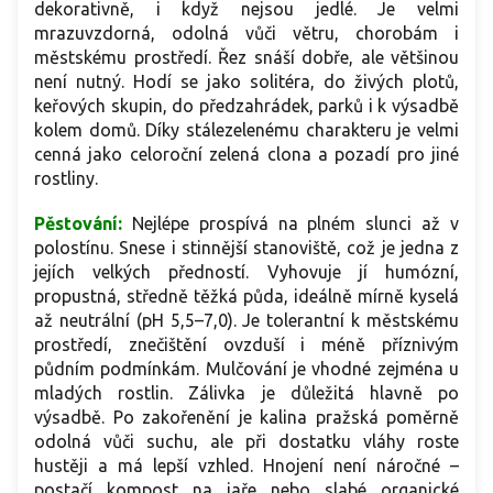
dekorativně, i když nejsou jedlé. Je velmi
mrazuvzdorná, odolná vůči větru, chorobám i
městskému prostředí. Řez snáší dobře, ale většinou
není nutný. Hodí se jako solitéra, do živých plotů,
keřových skupin, do předzahrádek, parků i k výsadbě
kolem domů. Díky stálezelenému charakteru je velmi
cenná jako celoroční zelená clona a pozadí pro jiné
rostliny.
Pěstování:
Nejlépe prospívá na plném slunci až v
polostínu. Snese i stinnější stanoviště, což je jedna z
jejích velkých předností. Vyhovuje jí humózní,
propustná, středně těžká půda, ideálně mírně kyselá
až neutrální (pH 5,5–7,0). Je tolerantní k městskému
prostředí, znečištění ovzduší i méně příznivým
půdním podmínkám. Mulčování je vhodné zejména u
mladých rostlin. Zálivka je důležitá hlavně po
výsadbě. Po zakořenění je kalina pražská poměrně
odolná vůči suchu, ale při dostatku vláhy roste
hustěji a má lepší vzhled. Hnojení není náročné –
postačí kompost na jaře nebo slabé organické