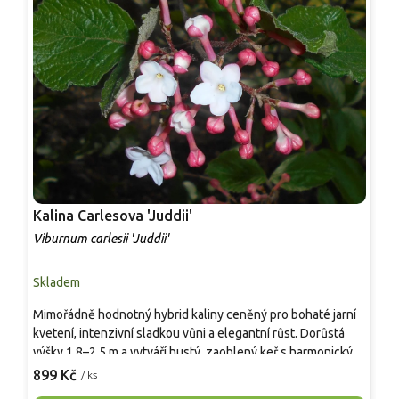
Kalina Carlesova 'Juddii'
K
Viburnum carlesii 'Juddii'
V
Skladem
S
Mimořádně hodnotný hybrid kaliny ceněný pro bohaté jarní
A
kvetení, intenzivní sladkou vůni a elegantní růst. Dorůstá
p
výšky 1,8–2,5 m a vytváří hustý, zaoblený keř s harmonickým
n
habitem. V dubnu a květnu rozkvétají kulovitá květenství
v
899 Kč
6
/ ks
složená z narůžovělých poupat a bílých až světle růžových
l