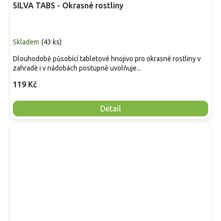
SILVA TABS - Okrasné rostliny
Skladem
(
43 ks
)
Dlouhodobě působící tabletové hnojivo pro okrasné rostliny v
zahradě i v nádobách postupně uvolňuje...
119 Kč
Detail