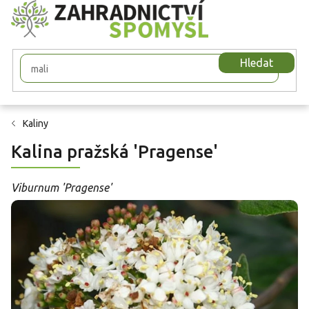
Přejít
na
obsah
Hledat
Kaliny
Kalina pražská 'Pragense'
Viburnum 'Pragense'