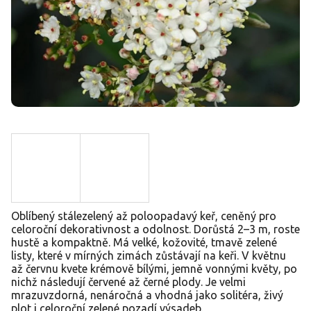
Oblíbený stálezelený až poloopadavý keř, ceněný pro
celoroční dekorativnost a odolnost. Dorůstá 2–3 m, roste
hustě a kompaktně. Má velké, kožovité, tmavě zelené
listy, které v mírných zimách zůstávají na keři. V květnu
až červnu kvete krémově bílými, jemně vonnými květy, po
nichž následují červené až černé plody. Je velmi
mrazuvzdorná, nenáročná a vhodná jako solitéra, živý
plot i celoroční zelené pozadí výsadeb.