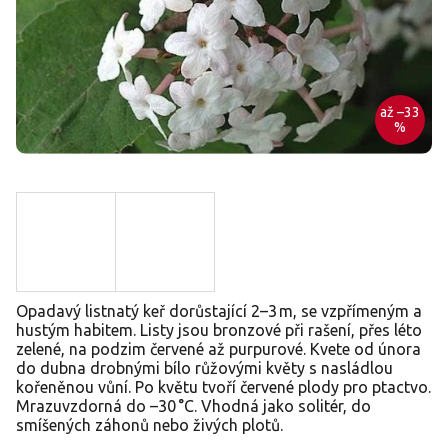
až –33
%
Opadavý listnatý keř dorůstající 2–3 m, se vzpřímeným a
hustým habitem. Listy jsou bronzové při rašení, přes léto
zelené, na podzim červené až purpurové. Kvete od února
do dubna drobnými bílo růžovými květy s nasládlou
kořeněnou vůní. Po květu tvoří červené plody pro ptactvo.
Mrazuvzdorná do –30 °C. Vhodná jako solitér, do
smíšených záhonů nebo živých plotů.