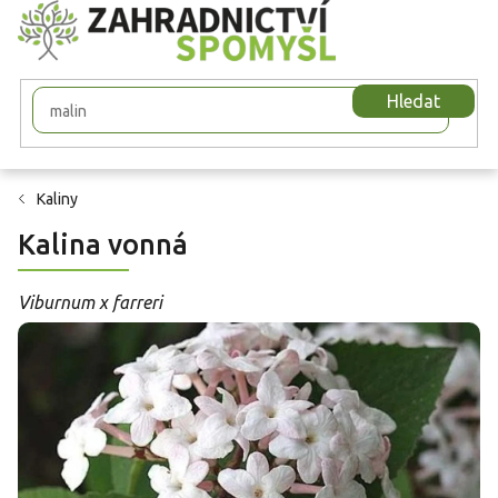
Přejít
na
obsah
Hledat
Kaliny
Kalina vonná
Viburnum x farreri