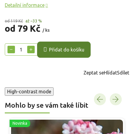
Detailní informace
od 119 Kč
až –33 %
od
79 Kč
/ ks
Měrná
cena:
−
+
Přidat do košíku
Zeptat se
Hlídat
Sdílet
High-contrast mode
Mohlo by se vám také líbit
Novinka