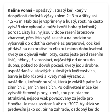
Kalina vonná
- opadavý listnatý keř, který v
dospělosti dorůstá výšky kolem 2 – 3 m a šířky asi
1,5 – 2 m. Habitus je vzpřímený a hustý, rostlina často
vytváří více výhonů a může tvořit bohatý keřovitý
porost. Listy kaliny jsou v době rašení bronzově
zbarvené, přes léto sytě zelené a na podzim se
vybarvují do odstínů červené až purpurové, což keři
přidává na dekorativním efektu i mimo dobu kvetení.
Květy se objevují velmi brzy, často ještě před rašením
listů, někdy již v prosinci, nejčastěji od února do
dubna, pokud to dovolí počasí. Květy jsou drobné,
uspořádané v latovitých kulovitých květenstvích,
barva je bílo růžová a květy mají výraznou,
nasládlou, kořeněnou vůni, která je zvláště patrná v
zimních či jarních měsících. Po odkvetení může keř
vytvořit červené plody, které jsou pro ptactvo
atraktivní, nejsou však považovány za jedlé pro
člověka. Je mrazuvzdorná až do –30 °C. Využívá se
především jako solitér na zahradě, ozdobný keř do