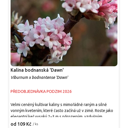
Kalina bodnanská 'Dawn'
K
Viburnum x bodnantense 'Dawn'
V
PŘEDOBJEDNÁVKA PODZIM 2026
S
Velmi ceněný kultivar kaliny s mimořádně raným a silně
V
vonným kvetením, které často začíná už v zimě. Roste jako
j
elegantní keř vysoký 2–3 m s přirozeným, vzdušným
R
habitem. Od prosince do března kvete drobnými růžovými až
t
od 109 Kč
o
/ ks