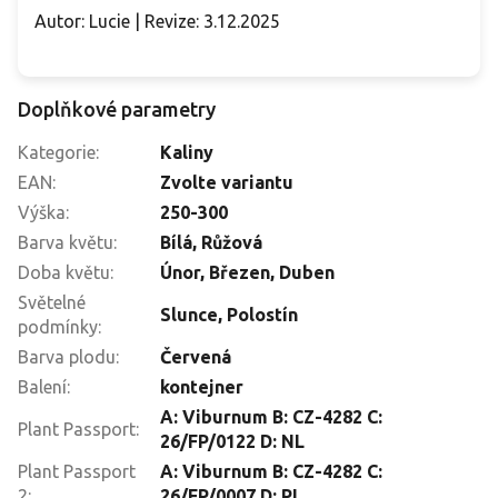
Autor: Lucie | Revize: 3.12.2025
Doplňkové parametry
Kategorie
:
Kaliny
EAN
:
Zvolte variantu
Výška
:
250-300
Barva květu
:
Bílá
,
Růžová
Doba květu
:
Únor
,
Březen
,
Duben
Světelné
Slunce
,
Polostín
podmínky
:
Barva plodu
:
Červená
Balení
:
kontejner
A: Viburnum B: CZ-4282 C:
Plant Passport
:
26/FP/0122 D: NL
Plant Passport
A: Viburnum B: CZ-4282 C:
2
:
26/FP/0007 D: PL