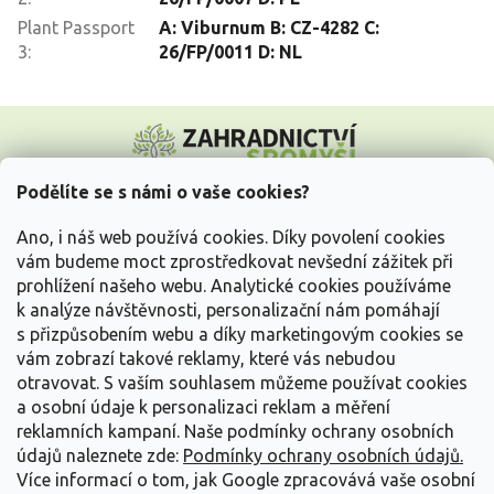
Plant Passport
A: Viburnum B: CZ-4282 C:
3
:
26/FP/0011 D: NL
Z
á
p
a
Podělíte se s námi o vaše cookies?
t
Vše o nákupu
í
Ano, i náš web používá cookies. Díky povolení cookies
vám budeme moct zprostředkovat nevšední zážitek při
prohlížení našeho webu. Analytické cookies používáme
Informace pro Vás
k analýze návštěvnosti, personalizační nám pomáhají
s přizpůsobením webu a díky marketingovým cookies se
Kontakujte nás
vám zobrazí takové reklamy, které vás nebudou
otravovat.
S vaším souhlasem můžeme používat cookies
a osobní údaje k personalizaci reklam a měření
reklamních kampaní. Naše podmínky ochrany osobních
údajů naleznete zde:
Podmínky ochrany osobních údajů.
Více informací o tom, jak Google zpracovává vaše osobní