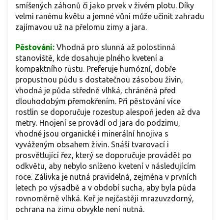
smíšených záhonů či jako prvek v živém plotu. Díky
velmi ranému květu a jemné vůni může učinit zahradu
zajímavou už na přelomu zimy a jara.
Pěstování:
Vhodná pro slunná až polostinná
stanoviště, kde dosahuje plného kvetení a
kompaktního růstu. Preferuje humózní, dobře
propustnou půdu s dostatečnou zásobou živin,
vhodná je půda středně vlhká, chráněná před
dlouhodobým přemokřením. Při pěstování více
rostlin se doporučuje rozestup alespoň jeden až dva
metry. Hnojení se provádí od jara do podzimu,
vhodné jsou organické i minerální hnojiva s
vyváženým obsahem živin. Snáší tvarovací i
prosvětlující řez, který se doporučuje provádět po
odkvětu, aby nebylo sníženo kvetení v následujícím
roce. Zálivka je nutná pravidelná, zejména v prvních
letech po výsadbě a v období sucha, aby byla půda
rovnoměrně vlhká. Keř je nejčastěji mrazuvzdorný,
ochrana na zimu obvykle není nutná.