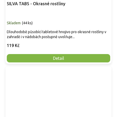
SILVA TABS - Okrasné rostliny
Skladem
(
44 ks
)
Dlouhodobě působící tabletové hnojivo pro okrasné rostliny v
zahradě i v nádobách postupně uvolňuje...
119 Kč
Detail