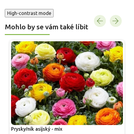
High-contrast mode
Mohlo by se vám také líbit
Pryskyřník asijský - mix
R