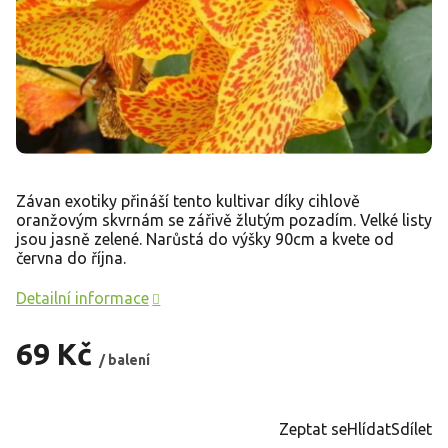
Závan exotiky přináší tento kultivar díky cihlově
oranžovým skvrnám se zářivě žlutým pozadím. Velké listy
jsou jasně zelené. Narůstá do výšky 90cm a kvete od
června do října.
Detailní informace
69 Kč
/ balení
Měrná
cena:
Zeptat se
Hlídat
Sdílet