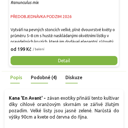
Ranunculus mix
S
PŘEDOBJEDNÁVKA PODZIM 2026
P
T
Vytváří na pevných stoncích velké, plně dvouvrstvé květy o
s
průměru 5–8 cm s hustě naskládanými okvětními lístky v
k
pravidelných kruzích, které jim dodávají elegantní, růžovitý
z
9
vzhled. Listy jsou tmavě zelené a jemně členěné, tvoří
od 199 Kč
/ balení
r
kompaktní bazální růžici. Rostlina dorůstá 30–40 cm, kvete
d
postupně od dubna do června a nabízí dlouhou sezónu
Detail
p
barev v záhonech i nádobách. Hodí se do skupinových i
plošných výsadeb, dobře kombinovatelná s trvalkami i jinými
Popis
Podobné (4)
Diskuze
cibulovinami, je vhodná také k řezu do vázy.
Kana 'En Avant' -
závan exotiky přináší tento kultivar
díky cihlově oranžovým skvrnám se zářivě žlutým
pozadím. Velké listy jsou jasně zelené. Narůstá do
výšky 90cm a kvete od června do října.