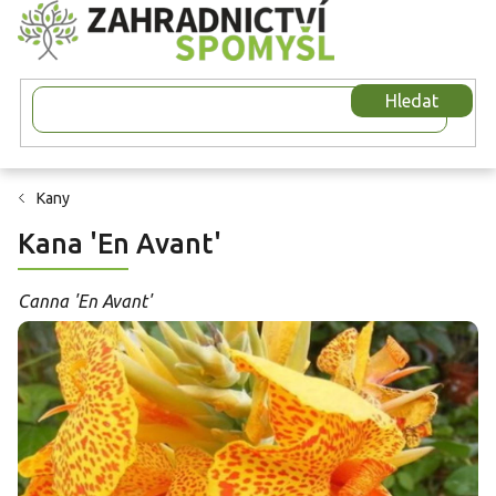
Přejít
na
obsah
Hledat
Kany
Kana 'En Avant'
Canna 'En Avant'