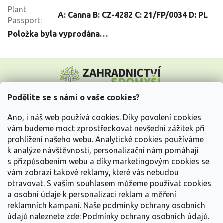
Plant
A: Canna B: CZ-4282 C: 21/FP/0034 D: PL
Passport
:
Položka byla vyprodána…
Z
á
p
a
Podělíte se s námi o vaše cookies?
t
Vše o nákupu
í
Ano, i náš web používá cookies. Díky povolení cookies
vám budeme moct zprostředkovat nevšední zážitek při
prohlížení našeho webu. Analytické cookies používáme
Informace pro Vás
k analýze návštěvnosti, personalizační nám pomáhají
s přizpůsobením webu a díky marketingovým cookies se
Kontakujte nás
vám zobrazí takové reklamy, které vás nebudou
otravovat.
S vaším souhlasem můžeme používat cookies
a osobní údaje k personalizaci reklam a měření
reklamních kampaní. Naše podmínky ochrany osobních
údajů naleznete zde:
Podmínky ochrany osobních údajů.