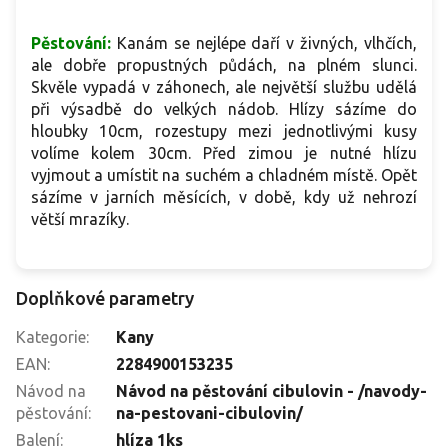
Pěstování:
Kanám se nejlépe daří v živných, vlhčích,
ale dobře propustných půdách, na plném slunci.
Skvěle vypadá v záhonech, ale největší službu udělá
při výsadbě do velkých nádob. Hlízy sázíme do
hloubky 10cm, rozestupy mezi jednotlivými kusy
volíme kolem 30cm. Před zimou je nutné hlízu
vyjmout a umístit na suchém a chladném místě. Opět
sázíme v jarních měsících, v době, kdy už nehrozí
větší mrazíky.
Doplňkové parametry
Kategorie
:
Kany
EAN
:
2284900153235
Návod na
Návod na pěstování cibulovin - /navody-
pěstování
:
na-pestovani-cibulovin/
Balení
:
hlíza 1ks