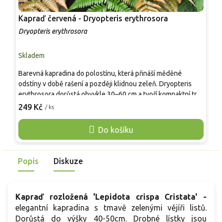
Kapraď červená - Dryopteris erythrosora
K
'
Dryopteris erythrosora
D
Skladem
S
Barevná kapradina do polostínu, která přináší měděné
S
odstíny v době rašení a později klidnou zeleň. Dryopteris
n
erythrosora dorůstá obvykle 30–60 cm a tvoří kompaktní trs
a
vhodný do stinných záhonů, pod keře i do nádob. Pěstování
z
249 Kč
2
/ ks
je snadné v humózní, mírně kyselé půdě s rovnoměrnou
6
vláhou. Listy mohou v zimě polehnout už kolem -10 °C,
p
Do košíku
oddenek však běžně přezimuje. Oproti zeleným druhům
P
rodu Dryopteris je výraznější barvou mladých listů během
p
sezóny. Dobře se kombinuje s bohyškami, bergéniemi a
z
Popis
Diskuze
jarními cibulovinami.
Kapraď rozložená 'Lepidota crispa Cristata' -
elegantní kapradina s tmavě zelenými vějíři listů.
Dorůstá do výšky 40-50cm. Drobné lístky jsou