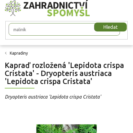
Přejít
na
obsah
Hledat
Kapradiny
Kapraď rozložená 'Lepidota crispa
Cristata' - Dryopteris austriaca
'Lepidota crispa Cristata'
Dryopteris austriaca 'Lepidota crispa Cristata'