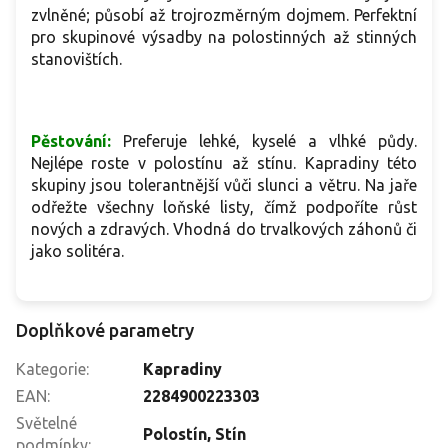
zvlněné; působí až trojrozměrným dojmem. Perfektní
pro skupinové výsadby na polostinných až stinných
stanovištích.
Pěstování:
Preferuje lehké, kyselé a vlhké půdy.
Nejlépe roste v polostínu až stínu. Kapradiny této
skupiny jsou tolerantnější vůči slunci a větru. Na jaře
odřežte všechny loňské listy, čímž podpoříte růst
nových a zdravých. Vhodná do trvalkových záhonů či
jako solitéra.
Doplňkové parametry
Kategorie
:
Kapradiny
EAN
:
2284900223303
Světelné
Polostín
,
Stín
podmínky
: