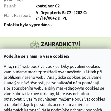
Balení
:
kontejner C2
A: Dryopteris B: CZ-4282 C:
Plant Passport
:
21/FP/0042 D: PL
Položka byla vyprodána…
Z
á
p
a
Podělíte se s námi o vaše cookies?
t
Vše o nákupu
í
Ano, i náš web používá cookies. Díky povolení cookies
vám budeme moct zprostředkovat nevšední zážitek při
prohlížení našeho webu. Analytické cookies používáme
Informace pro Vás
k analýze návštěvnosti, personalizační nám pomáhají
s přizpůsobením webu a díky marketingovým cookies se
Kontakujte nás
vám zobrazí takové reklamy, které vás nebudou
otravovat.
S vaším souhlasem můžeme používat cookies
a osobní údaje k personalizaci reklam a měření
reklamních kampaní. Naše podmínky ochrany osobních