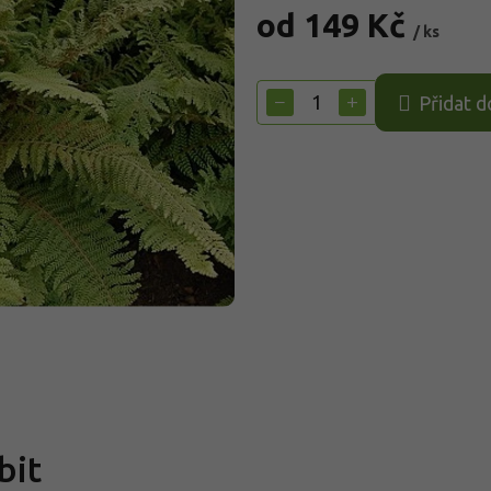
od
149 Kč
/ ks
Měrná
cena:
−
+
Přidat d
bit