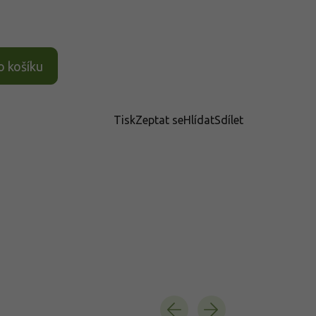
o košíku
Tisk
Zeptat se
Hlídat
Sdílet