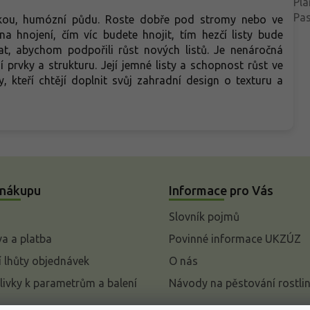
Pla
Pa
lhkou, humózní půdu. Roste dobře pod stromy nebo ve
a hnojení, čím víc budete hnojit, tím hezčí listy bude
at, abychom podpořili růst nových listů. Je nenáročná
í prvky a strukturu. Její jemné listy a schopnost růst ve
y, kteří chtějí doplnit svůj zahradní design o texturu a
 nákupu
Informace pro Vás
Slovník pojmů
a a platba
Povinné informace UKZÚZ
 lhůty objednávek
O nás
livky k parametrům a balení
Návody na pěstování rostli