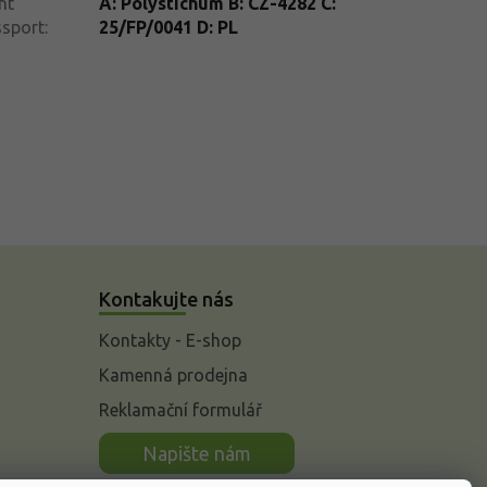
nt
A: Polystichum B: CZ-4282 C:
ssport
:
25/FP/0041 D: PL
Kontakujte nás
Kontakty - E-shop
Kamenná prodejna
Reklamační formulář
n
Napište nám