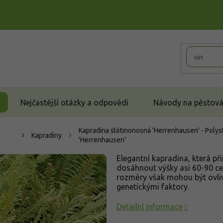
Nejčastější otázky a odpovědi
Návody na pěstován
Kapradina štětinonosná 'Herrenhausen' - Poly
Kapradiny
'Herrenhausen'
Elegantní kapradina, která př
dosáhnout výšky asi 60-90 ce
rozměry však mohou být ovliv
genetickými faktory.
Detailní informace