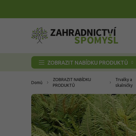
Přejít
na
obsah
ZOBRAZIT NABÍDKU PRODUKTŮ
ZOBRAZIT NABÍDKU
Trvalky a
Domů
PRODUKTŮ
skalničky