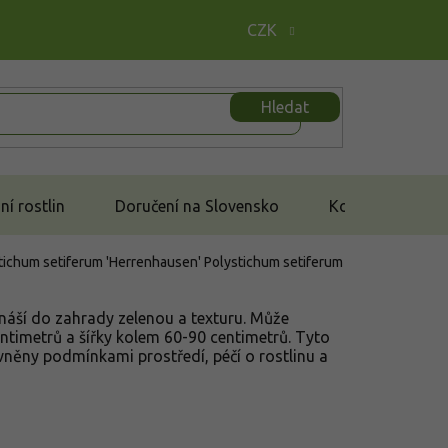
CZK
Hledat
í rostlin
Doručení na Slovensko
Kontakt
stichum setiferum 'Herrenhausen'
Polystichum setiferum
ináší do zahrady zelenou a texturu. Může
ntimetrů a šířky kolem 60-90 centimetrů. Tyto
něny podmínkami prostředí, péčí o rostlinu a