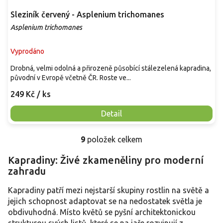
Sleziník červený - Asplenium trichomanes
Asplenium trichomanes
Vyprodáno
Drobná, velmi odolná a přirozeně působící stálezelená kapradina,
původní v Evropě včetně ČR. Roste ve...
249 Kč
/ ks
Detail
9
položek celkem
O
v
Kapradiny: Živé zkameněliny pro moderní
l
zahradu
á
d
a
Kapradiny patří mezi nejstarší skupiny rostlin na světě a
c
jejich schopnost adaptovat se na nedostatek světla je
í
obdivuhodná. Místo květů se pyšní architektonickou
p