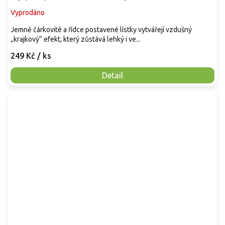
Vyprodáno
Jemně čárkovité a řídce postavené lístky vytvářejí vzdušný
„krajkový“ efekt, který zůstává lehký i ve...
249 Kč
/ ks
Detail