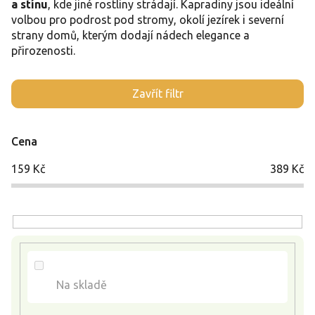
a stínu
, kde jiné rostliny strádají. Kapradiny jsou ideální
volbou pro podrost pod stromy, okolí jezírek i severní
strany domů, kterým dodají nádech elegance a
přirozenosti.
V
Zavřít filtr
ý
p
i
Cena
s
p
159
Kč
389
Kč
r
o
d
u
k
t
ů
Na skladě