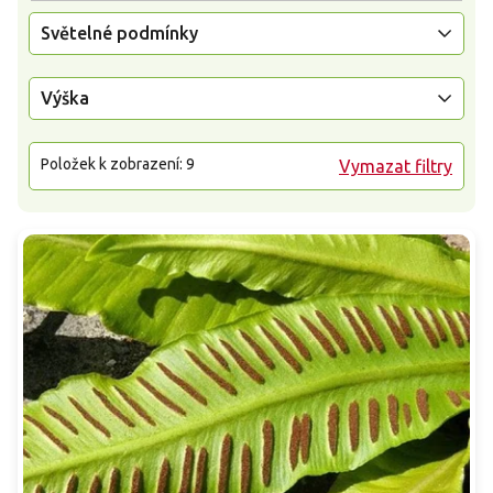
Světelné podmínky
Výška
Položek k zobrazení:
9
Vymazat filtry