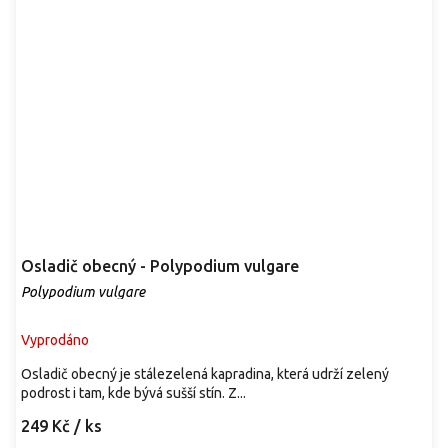
Osladič obecný - Polypodium vulgare
Polypodium vulgare
Vyprodáno
Osladič obecný je stálezelená kapradina, která udrží zelený
podrost i tam, kde bývá sušší stín. Z...
249 Kč
/ ks