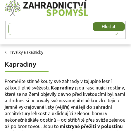
Přejít
na
obsah
Hledat
Trvalky a skalničky
Kapradiny
Proměňte stinné kouty své zahrady v tajuplné lesní
zákoutí plné svěžesti.
Kapradiny
jsou fascinující rostliny,
které se na Zemi objevily dávno před kvetoucími bylinami
a dodnes si uchovaly své nezaměnitelné kouzlo. Jejich
jemně vykrajované listy (vějíře) vnášejí do zahradní
architektury lehkost a uklidňující zelenou barvu v
nekonečné škále odstínů – od stříbřité přes svěže zelenou
až po bronzovou. Jsou to
mistryně přežití v polostínu