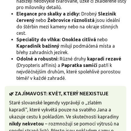
nabízejí neobvykle tvarované, úzké či zkadeřené listy
pro milovníky detailů.
Elegance pro skalky a zídky:
Drobný
Sleziník
červený
nebo
Žebrovice různolistá
jsou ideální
do štěrbin mezi kameny nebo na okraje stinných
cest.
Speciality do vlhka:
Onoklea citlivá
nebo
Kapradiník bažinný
milují podmáčená místa a
břehy zahradních jezírek.
Odolné a robustní:
Různé druhy
kapradí rezavé
(Dryopteris affinis) a
Papratka samičí
patří k
nejvděčnějším druhům, které spolehlivě porostou
téměř v každé zahradě.
🌿 ZAJÍMAVOST: KVĚT, KTERÝ NEEXISTUJE
Staré slovanské legendy vyprávějí o „zlatém
kapradí“, které vykvétá pouze na svatého Jana a
ukazuje cestu k pokladům. Ve skutečnosti kapradiny
nikdy nekvetou
– rozmnožují se pomocí výtrusů na
spodní straně listů. Přesto jsou pokladem samy o