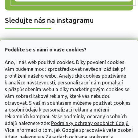
Sledujte nás na instagramu
Z
á
Podělíte se s námi o vaše cookies?
p
a
Ano, i náš web používá cookies. Díky povolení cookies
t
vám budeme moct zprostředkovat nevšední zážitek při
í
prohlížení našeho webu. Analytické cookies používáme
Vše o nákupu
k analýze návštěvnosti, personalizační nám pomáhají
s přizpůsobením webu a díky marketingovým cookies se
vám zobrazí takové reklamy, které vás nebudou
Informace pro Vás
otravovat.
S vaším souhlasem můžeme používat cookies
a osobní údaje k personalizaci reklam a měření
Kontakujte nás
reklamních kampaní. Naše podmínky ochrany osobních
údajů naleznete zde:
Podmínky ochrany osobních údajů.
Více informací o tom, jak Google zpracovává vaše osobní
údaje, naleznete v
Zásadách ochrany soukromí a