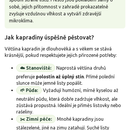
sobě, jejich přítomnost v zahradě prokazatelně
zvyšuje vzdušnou vlhkost a vytváří zdravější
mikroklima.
Jak kapradiny úspěšně pěstovat?
Většina kapradin je dlouhověká a s věkem se stává
krásnější, pokud respektujete jejich přirozené potřeby:
☁️ Stanoviště:
Naprostá většina druhů
preferuje
polostín až úplný stín
. Přímé polední
slunce může jemné listy popálit.
🌱 Půda:
Vyžadují humózní, mírně kyselou až
neutrální půdu, která dobře zadržuje vlhkost, ale
zůstává propustná. Ideální je příměs listovky nebo
rašeliny.
✂️ Zimní péče:
Mnohé kapradiny jsou
stálezelené, jiné na zimu zatahují. Suché listy