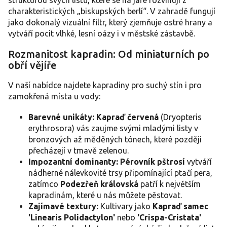
strukturou svých listů, které se na jaře rozvinují z
r
charakteristických „biskupských berlí“. V zahradě fungují
v
jako dokonalý vizuální filtr, který zjemňuje ostré hrany a
k
y
vytváří pocit vlhké, lesní oázy i v městské zástavbě.
v
ý
Rozmanitost kapradin: Od miniaturních po
p
obří vějíře
i
s
V naší nabídce najdete kapradiny pro suchý stín i pro
u
zamokřená místa u vody:
Barevné unikáty:
Kapraď červená
(Dryopteris
erythrosora) vás zaujme svými mladými listy v
bronzových až měděných tónech, které později
přecházejí v tmavě zelenou.
Impozantní dominanty:
Pérovník pštrosí
vytváří
nádherné nálevkovité trsy připomínající ptačí pera,
zatímco
Podezřeň královská
patří k největším
kapradinám, které u nás můžete pěstovat.
Zajímavé textury:
Kultivary jako
Kapraď samec
'Linearis Polidactylon'
nebo
'Crispa-Cristata'