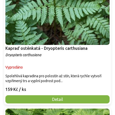
Kapraď osténkatá - Dryopteris carthusiana
Dryopteris carthusiana
Vyprodáno
Spolehlivá kapradina pro polostín až stín, která rychle vytvoří
vzpřímený trs a vyplní podrost pod...
159 Kč
/ ks
Detail