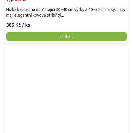
Nízká kapradina dorůstající 30–40 cm výšky a 40–50 cm šířky. Listy
mají elegantní kovově stříbřitý...
389 Kč
/ ks
Detail