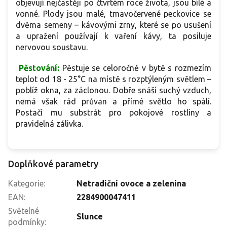
objevují nejčastěji po čtvrtém roce života, jsou bílé a
vonné. Plody jsou malé, tmavočervené peckovice se
dvěma semeny – kávovými zrny, které se po usušení
a upražení používají k vaření kávy, ta posiluje
nervovou soustavu.
Pěstování:
Pěstuje se celoročně v bytě s rozmezím
teplot od 18 - 25°C na místě s rozptýleným světlem –
poblíž okna, za záclonou. Dobře snáší suchý vzduch,
nemá však rád průvan a přímé světlo ho spálí.
Postačí mu substrát pro pokojové rostliny a
pravidelná zálivka.
Doplňkové parametry
Kategorie
:
Netradiční ovoce a zelenina
EAN
:
2284900047411
Světelné
Slunce
podmínky
: