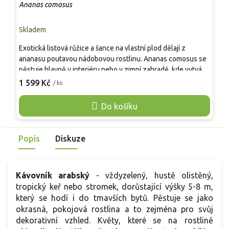
Ananas comosus
T
Skladem
S
Exotická listová růžice a šance na vlastní plod dělají z
T
ananasu poutavou nádobovou rostlinu. Ananas comosus se
s
pěstuje hlavně v interiéru nebo v zimní zahradě, kde vytváří
l
pevné mečovité listy a při dostatku tepla i světla může po
c
1 599 Kč
1
/ ks
několika sezonách vykvést a nasadit plod. Hodí se na velmi
R
světlé stanoviště, do propustného substrátu a od jara do
j
Do košíku
léta i na chráněnou terasu. Největším rizikem bývá chlad a
J
přemokření kořenového balu. Po vytvoření plodu mateřská
a
růžice postupně ukončuje růst, ale obvykle vytváří dceřiné
Popis
Diskuze
odnože, z nichž lze rostlinu dále množit.
Kávovník arabský
-
vždyzelený, hustě olistěný,
tropický keř nebo stromek, dorůstající výšky 5-8 m,
který se hodí i do tmavších bytů. Pěstuje se jako
okrasná, pokojová rostlina a to zejména pro svůj
dekorativní vzhled. Květy, které se na rostlině