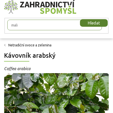
Přejít
na
obsah
Hledat
Netradiční ovoce a zelenina
Kávovník arabský
Coffea arabica