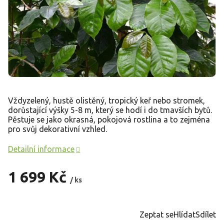
Vždyzelený, hustě olistěný, tropický keř nebo stromek,
dorůstající výšky 5-8 m, který se hodí i do tmavších bytů.
Pěstuje se jako okrasná, pokojová rostlina a to zejména
pro svůj dekorativní vzhled.
Detailní informace
1 699 Kč
/ ks
Měrná
cena:
Zeptat se
Hlídat
Sdílet