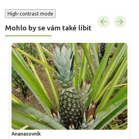
High-contrast mode
Mohlo by se vám také líbit
Ananasovník
T