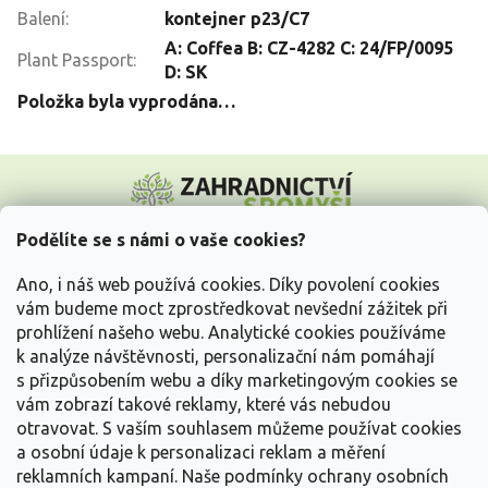
Balení
:
kontejner p23/C7
A: Coffea B: CZ-4282 C: 24/FP/0095
Plant Passport
:
D: SK
Položka byla vyprodána…
Z
á
p
a
Podělíte se s námi o vaše cookies?
t
Vše o nákupu
í
Ano, i náš web používá cookies. Díky povolení cookies
vám budeme moct zprostředkovat nevšední zážitek při
prohlížení našeho webu. Analytické cookies používáme
Informace pro Vás
k analýze návštěvnosti, personalizační nám pomáhají
s přizpůsobením webu a díky marketingovým cookies se
Kontakujte nás
vám zobrazí takové reklamy, které vás nebudou
otravovat.
S vaším souhlasem můžeme používat cookies
a osobní údaje k personalizaci reklam a měření
reklamních kampaní. Naše podmínky ochrany osobních