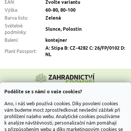
EAN
:
Zvolte variantu
Výška
:
60-80
,
80-100
Barva listu
:
Zelená
Světelné
Slunce
,
Polostín
podmínky
:
Balení
:
kontejner
A: Stipa B: CZ-4282 C: 26/FP/0102 D:
Plant Passport
:
NL
Z
á
p
a
Podělíte se s námi o vaše cookies?
t
Vše o nákupu
í
Ano, i náš web používá cookies. Díky povolení cookies
vám budeme moct zprostředkovat nevšední zážitek při
prohlížení našeho webu. Analytické cookies používáme
Informace pro Vás
k analýze návštěvnosti, personalizační nám pomáhají
s přizpůsobením webu a díky marketingovým cookies se