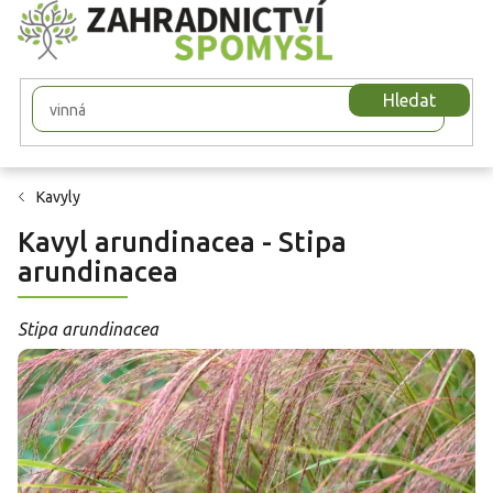
Přejít
na
obsah
Hledat
Kavyly
Kavyl arundinacea - Stipa
arundinacea
Stipa arundinacea