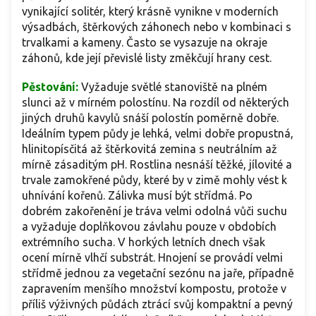
vynikající solitér, který krásně vynikne v moderních
výsadbách, štěrkových záhonech nebo v kombinaci s
trvalkami a kameny. Často se vysazuje na okraje
záhonů, kde její převislé listy změkčují hrany cest.
Pěstování:
Vyžaduje světlé stanoviště na plném
slunci až v mírném polostínu. Na rozdíl od některých
jiných druhů kavylů snáší polostín poměrně dobře.
Ideálním typem půdy je lehká, velmi dobře propustná,
hlinitopísčitá až štěrkovitá zemina s neutrálním až
mírně zásaditým pH. Rostlina nesnáší těžké, jílovité a
trvale zamokřené půdy, které by v zimě mohly vést k
uhnívání kořenů. Zálivka musí být střídmá. Po
dobrém zakořenění je tráva velmi odolná vůči suchu
a vyžaduje doplňkovou závlahu pouze v obdobích
extrémního sucha. V horkých letních dnech však
ocení mírně vlhčí substrát. Hnojení se provádí velmi
střídmě jednou za vegetační sezónu na jaře, případně
zapravením menšího množství kompostu, protože v
příliš výživných půdách ztrácí svůj kompaktní a pevný