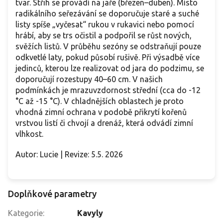
tvar. Střih se provádí na jaře (březen–duben). Místo
radikálního seřezávání se doporučuje staré a suché
listy spíše „vyčesat“ rukou v rukavici nebo pomocí
hrábí, aby se trs očistil a podpořil se růst nových,
svěžích listů. V průběhu sezóny se odstraňují pouze
odkvetlé laty, pokud působí rušivě. Při výsadbě více
jedinců, kterou lze realizovat od jara do podzimu, se
doporučují rozestupy 40–60 cm. V našich
podmínkách je mrazuvzdornost střední (cca do -12
°C až -15 °C). V chladnějších oblastech je proto
vhodná zimní ochrana v podobě přikrytí kořenů
vrstvou listí či chvojí a drenáž, která odvádí zimní
vlhkost.
Autor: Lucie | Revize: 5.5. 2026
Doplňkové parametry
Kategorie
:
Kavyly