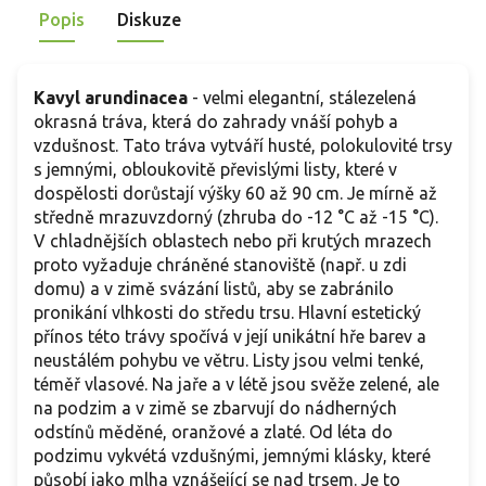
záhony.
Popis
Diskuze
k
Kavyl arundinacea
- velmi elegantní, stálezelená
okrasná tráva, která do zahrady vnáší pohyb a
vzdušnost. Tato tráva vytváří husté, polokulovité trsy
s jemnými, obloukovitě převislými listy, které v
dospělosti dorůstají výšky 60 až 90 cm. Je mírně až
středně mrazuvzdorný (zhruba do -12 °C až -15 °C).
V chladnějších oblastech nebo při krutých mrazech
proto vyžaduje chráněné stanoviště (např. u zdi
domu) a v zimě svázání listů, aby se zabránilo
pronikání vlhkosti do středu trsu. Hlavní estetický
přínos této trávy spočívá v její unikátní hře barev a
neustálém pohybu ve větru. Listy jsou velmi tenké,
téměř vlasové. Na jaře a v létě jsou svěže zelené, ale
na podzim a v zimě se zbarvují do nádherných
odstínů měděné, oranžové a zlaté. Od léta do
podzimu vykvétá vzdušnými, jemnými klásky, které
působí jako mlha vznášející se nad trsem. Je to