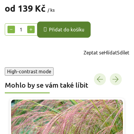
od
139 Kč
/ ks
Měrná
cena:
−
+
Přidat do košíku
Zeptat se
Hlídat
Sdílet
High-contrast mode
Mohlo by se vám také líbit