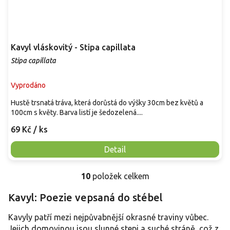
Kavyl vláskovitý - Stipa capillata
Stipa capillata
Vyprodáno
Hustě trsnatá tráva, která dorůstá do výšky 30cm bez květů a
100cm s květy. Barva listí je šedozelená....
69 Kč
/ ks
Detail
10
položek celkem
O
v
Kavyl: Poezie vepsaná do stébel
l
á
Kavyly patří mezi nejpůvabnější okrasné traviny vůbec.
d
a
Jejich domovinou jsou slunné stepi a suché stráně, což z