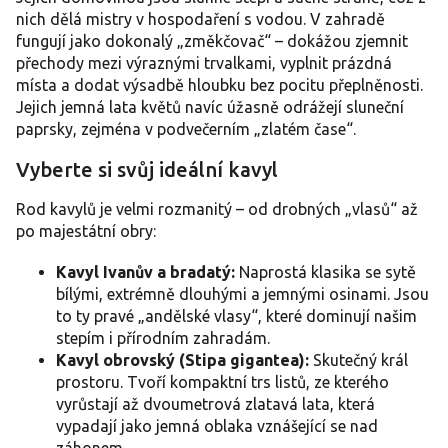
c
nich dělá mistry v hospodaření s vodou. V zahradě
í
fungují jako dokonalý „změkčovač“ – dokážou zjemnit
p
přechody mezi výraznými trvalkami, vyplnit prázdná
r
místa a dodat výsadbě hloubku bez pocitu přeplněnosti.
v
Jejich jemná lata květů navíc úžasně odrážejí sluneční
k
y
paprsky, zejména v podvečerním „zlatém čase“.
v
ý
Vyberte si svůj ideální kavyl
p
i
Rod kavylů je velmi rozmanitý – od drobných „vlasů“ až
s
po majestátní obry:
u
Kavyl Ivanův a bradatý:
Naprostá klasika se sytě
bílými, extrémně dlouhými a jemnými osinami. Jsou
to ty pravé „andělské vlasy“, které dominují našim
stepím i přírodním zahradám.
Kavyl obrovský (Stipa gigantea):
Skutečný král
prostoru. Tvoří kompaktní trs listů, ze kterého
vyrůstají až dvoumetrová zlatavá lata, která
vypadají jako jemná oblaka vznášející se nad
záhonem.