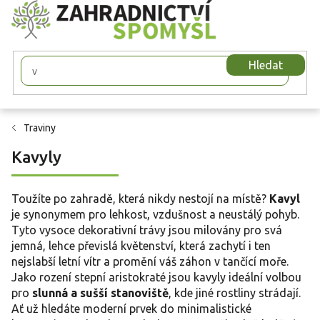
Přejít
na
obsah
Hledat
Traviny
Kavyly
Toužíte po zahradě, která nikdy nestojí na místě?
Kavyl
je synonymem pro lehkost, vzdušnost a neustálý pohyb.
Tyto vysoce dekorativní trávy jsou milovány pro svá
jemná, lehce převislá květenství, která zachytí i ten
nejslabší letní vítr a promění váš záhon v tančící moře.
Jako rození stepní aristokraté jsou kavyly ideální volbou
pro
slunná a sušší stanoviště
, kde jiné rostliny strádají.
Ať už hledáte moderní prvek do minimalistické