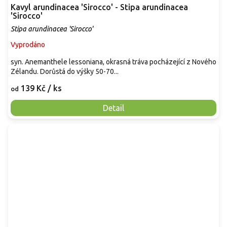
Kavyl arundinacea 'Sirocco' - Stipa arundinacea
'Sirocco'
Stipa arundinacea 'Sirocco'
Vyprodáno
syn. Anemanthele lessoniana, okrasná tráva pocházející z Nového
Zélandu. Dorůstá do výšky 50-70...
139 Kč
/ ks
od
Detail