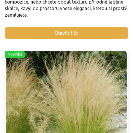
kompozice, nebo chcete dodat texturu přírodně laděné
skalce, kavyl do prostoru vnese eleganci, kterou si prostě
zamilujete.
V
Otevřít filtr
ý
p
i
Novinka
s
p
r
o
d
u
k
t
ů