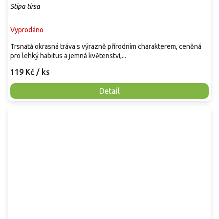
Stipa tirsa
Vyprodáno
Trsnatá okrasná tráva s výrazně přírodním charakterem, ceněná
pro lehký habitus a jemná květenství,...
119 Kč
/ ks
Detail