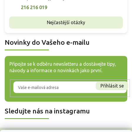
216 216 019
Nejčastější otázky
Novinky do Vašeho e-mailu
Připojte se k odběru newsletteru a dostávejte tipy,
návody a informace o novinkách jako první.
Přihlásit se
Sledujte nás na instagramu
Z