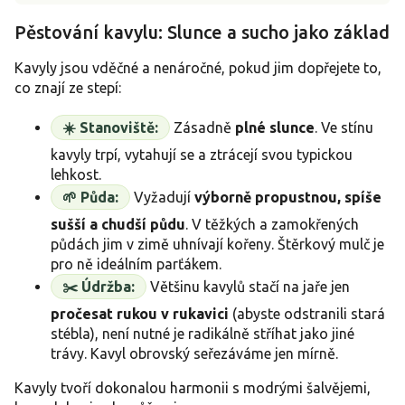
Pěstování kavylu: Slunce a sucho jako základ
Kavyly jsou vděčné a nenáročné, pokud jim dopřejete to,
co znají ze stepí:
☀️ Stanoviště:
Zásadně
plné slunce
. Ve stínu
kavyly trpí, vytahují se a ztrácejí svou typickou
lehkost.
🌱 Půda:
Vyžadují
výborně propustnou, spíše
sušší a chudší půdu
. V těžkých a zamokřených
půdách jim v zimě uhnívají kořeny. Štěrkový mulč je
pro ně ideálním parťákem.
✂️ Údržba:
Většinu kavylů stačí na jaře jen
pročesat rukou v rukavici
(abyste odstranili stará
stébla), není nutné je radikálně stříhat jako jiné
trávy. Kavyl obrovský seřezáváme jen mírně.
Kavyly tvoří dokonalou harmonii s modrými šalvějemi,