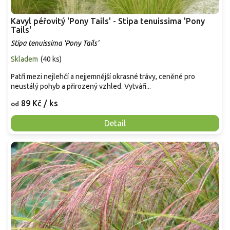
Kavyl péřovitý 'Pony Tails' - Stipa tenuissima 'Pony
Tails'
Stipa tenuissima 'Pony Tails'
Skladem
(
40 ks
)
Patří mezi nejlehčí a nejjemnější okrasné trávy, ceněné pro
neustálý pohyb a přirozený vzhled. Vytváří...
89 Kč
/ ks
od
Detail