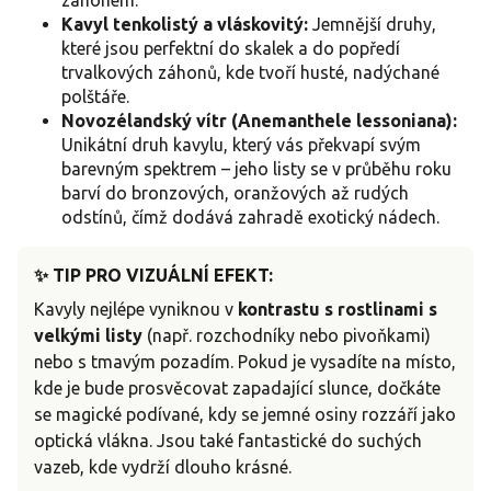
Kavyl tenkolistý a vláskovitý:
Jemnější druhy,
které jsou perfektní do skalek a do popředí
trvalkových záhonů, kde tvoří husté, nadýchané
polštáře.
Novozélandský vítr (Anemanthele lessoniana):
Unikátní druh kavylu, který vás překvapí svým
barevným spektrem – jeho listy se v průběhu roku
barví do bronzových, oranžových až rudých
odstínů, čímž dodává zahradě exotický nádech.
✨ TIP PRO VIZUÁLNÍ EFEKT:
Kavyly nejlépe vyniknou v
kontrastu s rostlinami s
velkými listy
(např. rozchodníky nebo pivoňkami)
nebo s tmavým pozadím. Pokud je vysadíte na místo,
kde je bude prosvěcovat zapadající slunce, dočkáte
se magické podívané, kdy se jemné osiny rozzáří jako
optická vlákna. Jsou také fantastické do suchých
vazeb, kde vydrží dlouho krásné.