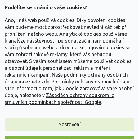
á
Podělíte se s námi o vaše cookies?
p
a
Ano, i náš web používá cookies. Díky povolení cookies
t
vám budeme moct zprostředkovat nevšední zážitek při
í
prohlížení našeho webu. Analytické cookies používáme
Vše o nákupu
k analýze návštěvnosti, personalizační nám pomáhají
s přizpůsobením webu a díky marketingovým cookies se
vám zobrazí takové reklamy, které vás nebudou
Informace pro Vás
otravovat.
S vaším souhlasem můžeme používat cookies
a osobní údaje k personalizaci reklam a měření
Kontakujte nás
reklamních kampaní. Naše podmínky ochrany osobních
údajů naleznete zde:
Podmínky ochrany osobních údajů.
Více informací o tom, jak Google zpracovává vaše osobní
údaje, naleznete v
Zásadách ochrany soukromí a
smluvních podmínkách společnosti Google
.
Nastavení
Copyright 2026
Zahradnictví Spomyšl
. Všechna práva vyhrazena.