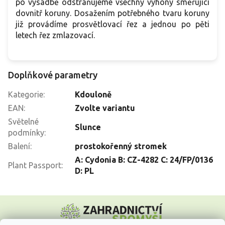
po výsadbě odstraňujeme všechny výhony směřující
dovnitř koruny. Dosažením potřebného tvaru koruny
již provádíme prosvětlovací řez a jednou po pěti
letech řez zmlazovací.
Doplňkové parametry
Kategorie
:
Kdouloně
EAN
:
Zvolte variantu
Světelné
Slunce
podmínky
:
Balení
:
prostokořenný stromek
A: Cydonia B: CZ-4282 C: 24/FP/0136
Plant Passport
:
D: PL
Z
á
p