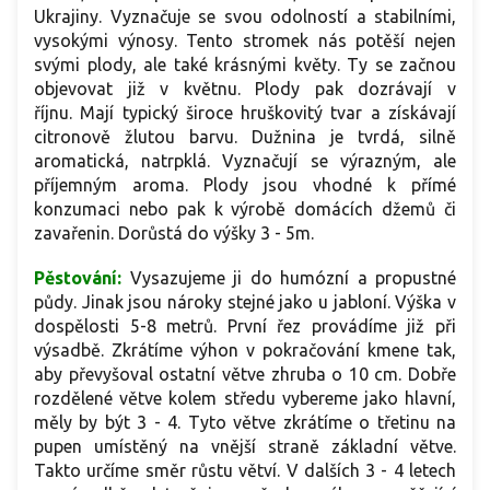
Ukrajiny. Vyznačuje se svou odolností a stabilními,
vysokými výnosy. Tento stromek nás potěší nejen
svými plody, ale také krásnými květy. Ty se začnou
objevovat již v květnu. Plody pak dozrávají v
říjnu. Mají typický široce hruškovitý tvar a získávají
citronově žlutou barvu. Dužnina je tvrdá, silně
aromatická, natrpklá. Vyznačují se výrazným, ale
příjemným aroma. Plody jsou vhodné k přímé
konzumaci nebo pak k výrobě domácích džemů či
zavařenin. Dorůstá do výšky 3 - 5m.
Pěstování:
Vysazujeme ji do humózní a propustné
půdy. Jinak jsou nároky stejné jako u jabloní. Výška v
dospělosti 5-8 metrů. První řez provádíme již při
výsadbě. Zkrátíme výhon v pokračování kmene tak,
aby převyšoval ostatní větve zhruba o 10 cm. Dobře
rozdělené větve kolem středu vybereme jako hlavní,
měly by být 3 - 4. Tyto větve zkrátíme o třetinu na
pupen umístěný na vnější straně základní větve.
Takto určíme směr růstu větví. V dalších 3 - 4 letech