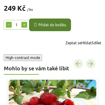
249 Kč
/ ks
Měrná
cena:
−
+
Přidat do košíku
Zeptat se
Hlídat
Sdílet
High-contrast mode
Mohlo by se vám také líbit