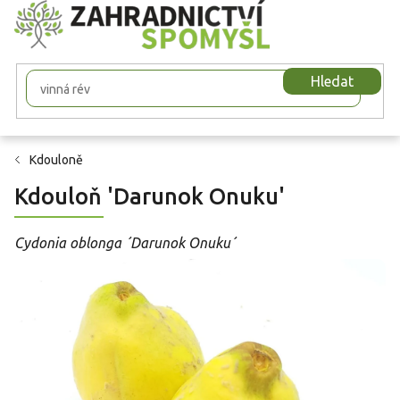
Přejít
na
obsah
Hledat
Kdouloně
Kdouloň 'Darunok Onuku'
Cydonia oblonga ´Darunok Onuku´