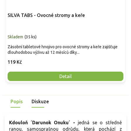
SILVA TABS - Ovocné stromy a keře
Skladem
(
35 ks
)
Zásobní tabletové hnojivo pro ovocné stromy a keře zajišťuje
dlouhodobou výživu až 12 měsíců díky...
119 Kč
Detail
Popis
Diskuze
Kdouloň ´Darunok Onuku´ -
jedná se o středně
ranou, samosprašnou odrůdu, která pochází z