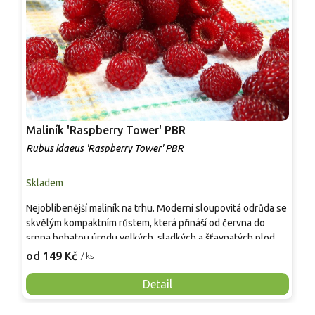
Maliník 'Raspberry Tower' PBR
P
'
Rubus idaeus 'Raspberry Tower' PBR
C
Skladem
S
Nejoblíbenější maliník na trhu. Moderní sloupovitá odrůda se
M
skvělým kompaktním růstem, která přináší od června do
A
srpna bohatou úrodu velkých, sladkých a šťavnatých plodů.
v
Pevné vzpřímené výhony tvoří elegantní habitus bez
j
od 149 Kč
o
/ ks
nutnosti opory, ideální pro nádoby, balkony i malé zahrady.
n
Mrazuvzdornost do −25 °C a spolehlivá vitalita z něj dělají
V
Detail
skvělou volbu pro každého pěstitele.