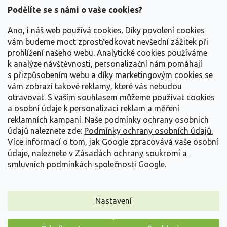
a
Podělíte se s námi o vaše cookies?
t
Vše o nákupu
í
Ano, i náš web používá cookies. Díky povolení cookies
vám budeme moct zprostředkovat nevšední zážitek při
prohlížení našeho webu. Analytické cookies používáme
Informace pro Vás
k analýze návštěvnosti, personalizační nám pomáhají
s přizpůsobením webu a díky marketingovým cookies se
Kontakujte nás
vám zobrazí takové reklamy, které vás nebudou
otravovat.
S vaším souhlasem můžeme používat cookies
a osobní údaje k personalizaci reklam a měření
reklamních kampaní. Naše podmínky ochrany osobních
údajů naleznete zde:
Podmínky ochrany osobních údajů.
Více informací o tom, jak Google zpracovává vaše osobní
údaje, naleznete v
Zásadách ochrany soukromí a
smluvních podmínkách společnosti Google
.
Vytvořil Shoptet
Nastavení
Copyright 2026
Zahradnictví Spomyšl
. Všechna práva