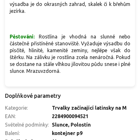
výsadba je do okrasných zahrad, skalek či k břehům
jezírka.
Pěstování:
Rostlina je vhodná na slunné nebo
částečně přistíněné stanoviště. Vyžaduje výsadbu do
písčité, hlinité, kamenité zeminy, nejlépe však do
štěrku. Na zálivku je rostlina zcela nenáročná. Pokud
se dostane na stále vlhkou jílovitou půdu snese i plné
slunce. Mrazuvzdorná.
Doplňkové parametry
Kategorie
:
Trvalky začínající latinsky na M
EAN
:
2284900094521
Světelné podmínky
:
Slunce
,
Polostín
Balení
:
kontejner p9