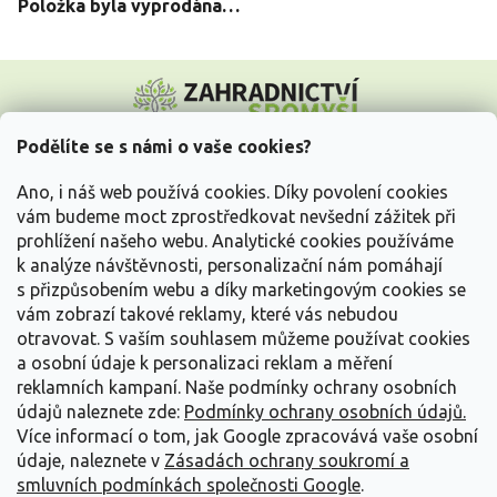
Položka byla vyprodána…
Z
á
p
a
Podělíte se s námi o vaše cookies?
t
Vše o nákupu
í
Ano, i náš web používá cookies. Díky povolení cookies
vám budeme moct zprostředkovat nevšední zážitek při
prohlížení našeho webu. Analytické cookies používáme
Informace pro Vás
k analýze návštěvnosti, personalizační nám pomáhají
s přizpůsobením webu a díky marketingovým cookies se
Kontakujte nás
vám zobrazí takové reklamy, které vás nebudou
otravovat.
S vaším souhlasem můžeme používat cookies
a osobní údaje k personalizaci reklam a měření
reklamních kampaní. Naše podmínky ochrany osobních
údajů naleznete zde:
Podmínky ochrany osobních údajů.
Více informací o tom, jak Google zpracovává vaše osobní
údaje, naleznete v
Zásadách ochrany soukromí a
smluvních podmínkách společnosti Google
.