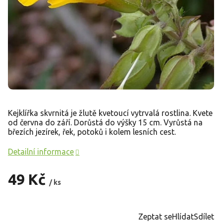
Kejklířka skvrnitá je žlutě kvetoucí vytrvalá rostlina. Kvete
od června do září. Dorůstá do výšky 15 cm. Vyrůstá na
březích jezírek, řek, potoků i kolem lesních cest.
Detailní informace
49 Kč
/ ks
Měrná
cena:
Zeptat se
Hlídat
Sdílet