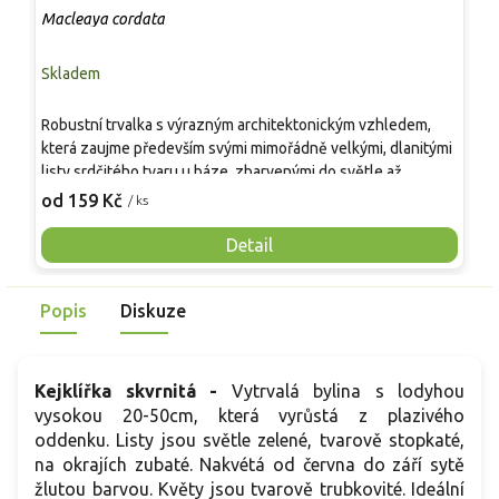
Macleaya cordata
M
Skladem
S
Robustní trvalka s výrazným architektonickým vzhledem,
M
která zaujme především svými mimořádně velkými, dlanitými
b
listy srdčitého tvaru u báze, zbarvenými do světle až
a
šedozelených tónů. Vytváří silné, přímé stonky
l
od 159 Kč
o
/ ks
červenohnědé až fialové barvy a dorůstá výšky 2–3 m.
h
Koncem léta vykvétá vzdušnými hrozny drobných bílých až
p
Detail
světle růžových květů, které přitahují opylovače a působí
s
jemně v kontrastu s mohutným habitem rostliny.
s
Popis
Diskuze
-
s
Kejklířka skvrnitá -
Vytrvalá bylina s lodyhou
vysokou 20-50cm, která vyrůstá z plazivého
oddenku. Listy jsou světle zelené, tvarově stopkaté,
na okrajích zubaté. Nakvétá od června do září sytě
žlutou barvou. Květy jsou tvarově trubkovité. Ideální