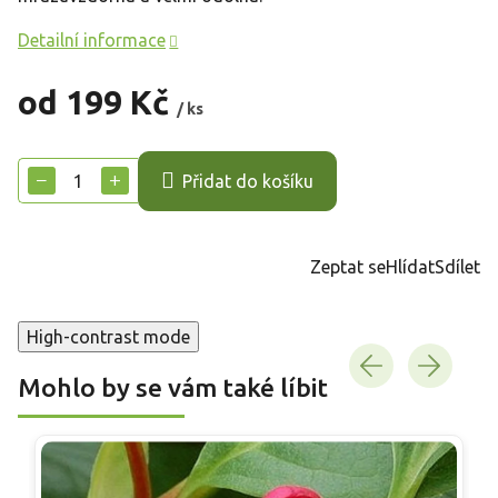
Detailní informace
od
199 Kč
/ ks
Měrná
cena:
−
+
Přidat do košíku
Zeptat se
Hlídat
Sdílet
High-contrast mode
Mohlo by se vám také líbit