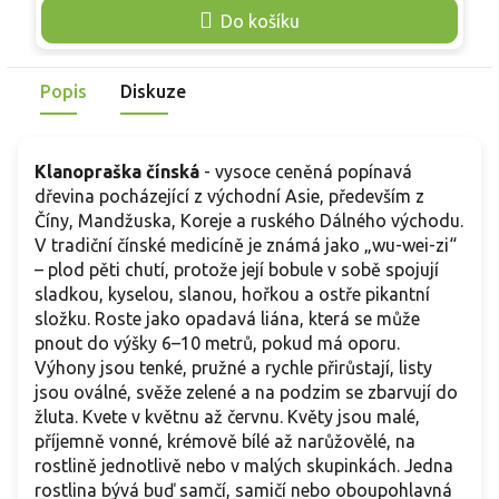
červené květy a bohaté, převislé hrozny šarlatových plodů,
Do košíku
m
což z ní činí luxusní vertikální prvek pro moderní i tradiční
e
zahrady. Rostlina roste středně bujně jako opadavý keř,
jehož výhony se za pomoci opory ochotně šplhají do výšky 3
Popis
Diskuze
až 4 metrů. Celkový habitus perfektně dotvářejí menší,
vejčité až eliptické listy svěže zelené barvy s jemně
pilovitým okrajem, které se na podzim vybarvují do jasně
Klanopraška čínská
- vysoce ceněná popínavá
žlutých odstínů. V průběhu května a června liána rozkvétá
dřevina pocházející z východní Asie, především z
nádhernými, sytě tmavě červenými květy pohárkovitého
Číny, Mandžuska, Koreje a ruského Dálného východu.
tvaru, které elegantně převisají na dlouhých stopkách z
V tradiční čínské medicíně je známá jako „wu-wei-zi“
paždí listů a dodávají rostlině velmi dramatický vzhled.
– plod pěti chutí, protože její bobule v sobě spojují
sladkou, kyselou, slanou, hořkou a ostře pikantní
složku. Roste jako opadavá liána, která se může
pnout do výšky 6–10 metrů, pokud má oporu.
Výhony jsou tenké, pružné a rychle přirůstají, listy
jsou oválné, svěže zelené a na podzim se zbarvují do
žluta. Kvete v květnu až červnu. Květy jsou malé,
příjemně vonné, krémově bílé až narůžovělé, na
rostlině jednotlivě nebo v malých skupinkách. Jedna
rostlina bývá buď samčí, samičí nebo oboupohlavná