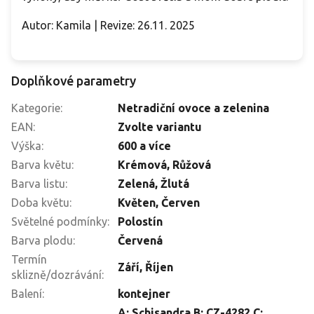
Autor: Kamila | Revize: 26.11. 2025
Doplňkové parametry
Kategorie
:
Netradiční ovoce a zelenina
EAN
:
Zvolte variantu
Výška
:
600 a více
Barva květu
:
Krémová
,
Růžová
Barva listu
:
Zelená
,
Žlutá
Doba květu
:
Květen
,
Červen
Světelné podmínky
:
Polostín
Barva plodu
:
Červená
Termín
Září
,
Říjen
sklizně/dozrávání
:
Balení
:
kontejner
A: Schisandra B: CZ-4282 C: