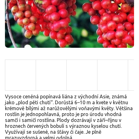
Vysoce ceněná popínavá liána z východní Asie, známá
jako „plod pěti chutí“. Dorůstá 6–10 m a kvete v květnu
krémově bílými až narůžovělými voňavými květy. Většina
rostlin je jednopohlavná, proto je pro úrodu vhodná
samčí i samičí rostlina. Plody dozrávají v září–říjnu v
hroznech červených bobulí s výraznou kyselou chutí.
Využívají se sušené, na šťávy či čaje. Je plně
mrazuvzdorná a velmi odolná.