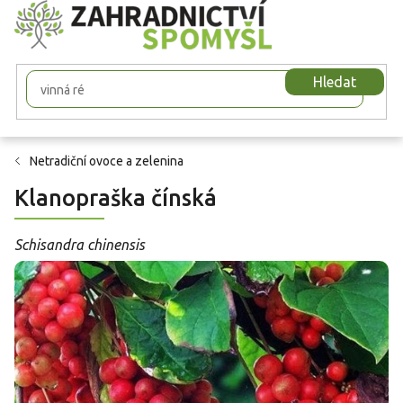
Přejít
na
obsah
Hledat
Netradiční ovoce a zelenina
Klanopraška čínská
Schisandra chinensis