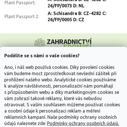
Plant Passport
:
26/FP/0073 D: NL
A: Schisandra B: CZ-4282 C:
Plant Passport 2
:
26/FP/0005 D: CZ
Z
á
p
a
Podělíte se s námi o vaše cookies?
t
Vše o nákupu
í
Ano, i náš web používá cookies. Díky povolení cookies
vám budeme moct zprostředkovat nevšední zážitek při
prohlížení našeho webu. Analytické cookies používáme
Informace pro Vás
k analýze návštěvnosti, personalizační nám pomáhají
s přizpůsobením webu a díky marketingovým cookies se
Kontakujte nás
vám zobrazí takové reklamy, které vás nebudou
otravovat.
S vaším souhlasem můžeme používat cookies
a osobní údaje k personalizaci reklam a měření
reklamních kampaní. Naše podmínky ochrany osobních
údajů naleznete zde:
Podmínky ochrany osobních údajů.