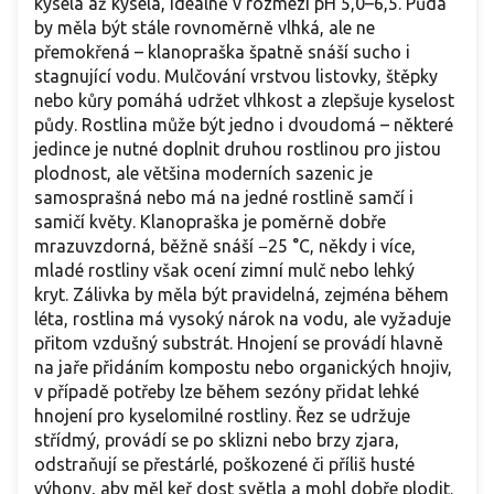
kyselá až kyselá, ideálně v rozmezí pH 5,0–6,5. Půda
by měla být stále rovnoměrně vlhká, ale ne
přemokřená – klanopraška špatně snáší sucho i
stagnující vodu. Mulčování vrstvou listovky, štěpky
nebo kůry pomáhá udržet vlhkost a zlepšuje kyselost
půdy. Rostlina může být jedno i dvoudomá – některé
jedince je nutné doplnit druhou rostlinou pro jistou
plodnost, ale většina moderních sazenic je
samosprašná nebo má na jedné rostlině samčí i
samičí květy. Klanopraška je poměrně dobře
mrazuvzdorná, běžně snáší −25 °C, někdy i více,
mladé rostliny však ocení zimní mulč nebo lehký
kryt. Zálivka by měla být pravidelná, zejména během
léta, rostlina má vysoký nárok na vodu, ale vyžaduje
přitom vzdušný substrát. Hnojení se provádí hlavně
na jaře přidáním kompostu nebo organických hnojiv,
v případě potřeby lze během sezóny přidat lehké
hnojení pro kyselomilné rostliny. Řez se udržuje
střídmý, provádí se po sklizni nebo brzy zjara,
odstraňují se přestárlé, poškozené či příliš husté
výhony, aby měl keř dost světla a mohl dobře plodit.