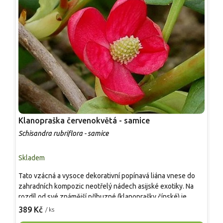
Klanopraška červenokvětá - samice
P
Schisandra rubriflora - samice
A
Skladem
S
Tato vzácná a vysoce dekorativní popínavá liána vnese do
V
zahradních kompozic neotřelý nádech asijské exotiky. Na
z
rozdíl od své známější příbuzné (klanoprašky čínské) je
č
tento druh vyhledáván především pro svou mimořádnou
389 Kč
/ ks
c
o
estetickou hodnotu, které dominují fascinující temně
p