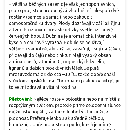
– většina běžných sazenic je však jednopohlavních,
proto pro jistou úrodu bývá vhodné mít alespoň dvě
rostliny (samce a samici) nebo zakoupit
samosprašné kultivary. Plody dozrávají v září až říjnu
a tvoří hroznovité převislé řetízky světle až tmavě
červených bobulí. Dužnina je aromatická, intenzivně
kyselá a chuťově výrazná. Bobule se neužívají
většinou samotné, ale suší se, zavařují, lisují na šťávu,
přidávají do čajů nebo tinktur. Mají vysoký obsah
antioxidantů, vitaminu C, organických kyselin,
lignanů a dalších bioaktivních látek. Je plně
mrazuvzdorná až do cca –30 °C, takže dobře snáší
středoevropské klima. Chorobami prakticky netrpí, je
to velmi zdravá a vitální rostlina.
Pěstování:
Nejlépe roste v polostínu nebo na místě s
rozptýleným světlem, protože přímé celodenní slunce
může listy popálit, zatímco hluboký stín snižuje
plodnost. Preferuje lehkou až středně těžkou,
humózní, dobře propustnou půdu, která je mírně