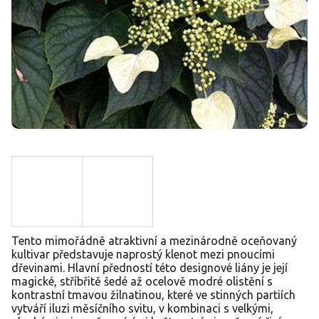
Tento mimořádně atraktivní a mezinárodně oceňovaný
kultivar představuje naprostý klenot mezi pnoucími
dřevinami. Hlavní předností této designové liány je její
magické, stříbřitě šedé až ocelově modré olistění s
kontrastní tmavou žilnatinou, které ve stinných partiích
vytváří iluzi měsíčního svitu, v kombinaci s velkými,