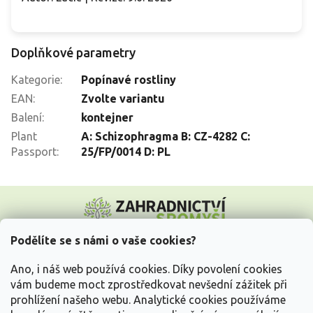
Doplňkové parametry
Kategorie
:
Popínavé rostliny
EAN
:
Zvolte variantu
Balení
:
kontejner
Plant
A: Schizophragma B: CZ-4282 C:
Passport
:
25/FP/0014 D: PL
Z
á
p
a
Podělíte se s námi o vaše cookies?
t
Vše o nákupu
í
Ano, i náš web používá cookies. Díky povolení cookies
vám budeme moct zprostředkovat nevšední zážitek při
prohlížení našeho webu. Analytické cookies používáme
Informace pro Vás