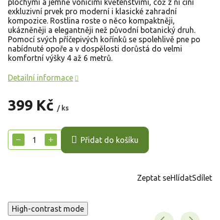
plochými a jemně vonícími květenstvími, což z ní činí
exkluzivní prvek pro moderní i klasické zahradní
kompozice. Rostlina roste o něco kompaktněji,
ukázněněji a elegantněji než původní botanický druh.
Pomocí svých příčepivých kořínků se spolehlivě pne po
nabídnuté opoře a v dospělosti dorůstá do velmi
komfortní výšky 4 až 6 metrů.
Detailní informace
399 Kč
/ ks
Měrná
cena:
−
+
Přidat do košíku
Zeptat se
Hlídat
Sdílet
High-contrast mode