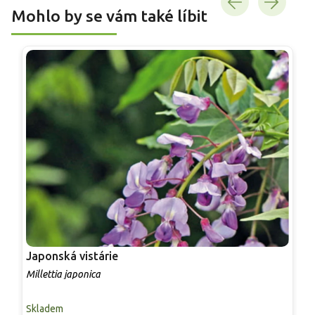
Mohlo by se vám také líbit
Japonská vistárie
C
Millettia japonica
H
Skladem
S