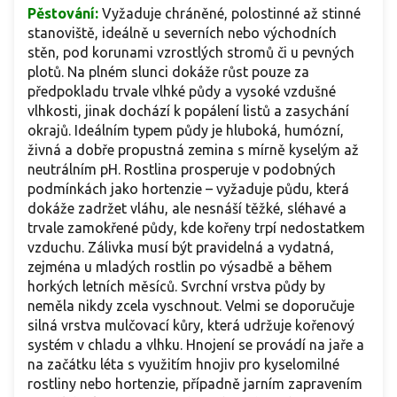
Pěstování:
Vyžaduje chráněné, polostinné až stinné
stanoviště, ideálně u severních nebo východních
stěn, pod korunami vzrostlých stromů či u pevných
plotů. Na plném slunci dokáže růst pouze za
předpokladu trvale vlhké půdy a vysoké vzdušné
vlhkosti, jinak dochází k popálení listů a zasychání
okrajů. Ideálním typem půdy je hluboká, humózní,
živná a dobře propustná zemina s mírně kyselým až
neutrálním pH. Rostlina prosperuje v podobných
podmínkách jako hortenzie – vyžaduje půdu, která
dokáže zadržet vláhu, ale nesnáší těžké, sléhavé a
trvale zamokřené půdy, kde kořeny trpí nedostatkem
vzduchu. Zálivka musí být pravidelná a vydatná,
zejména u mladých rostlin po výsadbě a během
horkých letních měsíců. Svrchní vrstva půdy by
neměla nikdy zcela vyschnout. Velmi se doporučuje
silná vrstva mulčovací kůry, která udržuje kořenový
systém v chladu a vlhku. Hnojení se provádí na jaře a
na začátku léta s využitím hnojiv pro kyselomilné
rostliny nebo hortenzie, případně jarním zapravením