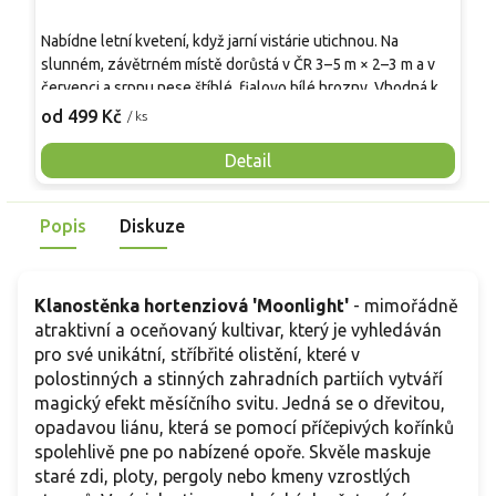
V
Nabídne letní kvetení, když jarní vistárie utichnou. Na
a
slunném, závětrném místě dorůstá v ČR 3–5 m × 2–3 m a v
p
červenci a srpnu nese štíhlé, fialovo bílé hrozny. Vhodná k
n
3
pergolám, na teplé zdi i do prostorných nádob, kde se dobře
od 499 Kč
/ ks
d
vede v lehké, propustné půdě pH 6–7. Mladé rostliny se na
a
zimu chrání, vyzrálé dřevo krátce snese −8 až −10 °C. Ve
Detail
v
srovnání s běžnou vistárií roste klidněji a lépe se udržuje v
d
menších zahradách. Květy přitahují včely a čmeláky.
Popis
Diskuze
Klanostěnka hortenziová 'Moonlight'
- mimořádně
atraktivní a oceňovaný kultivar, který je vyhledáván
pro své unikátní, stříbřité olistění, které v
polostinných a stinných zahradních partiích vytváří
magický efekt měsíčního svitu. Jedná se o dřevitou,
opadavou liánu, která se pomocí příčepivých kořínků
spolehlivě pne po nabízené opoře. Skvěle maskuje
staré zdi, ploty, pergoly nebo kmeny vzrostlých