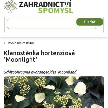
Přejít
na
obsah
Hledat
Popínavé rostliny
Klanostěnka hortenziová
'Moonlight'
Schizophragma hydrangeoides 'Moonlight'