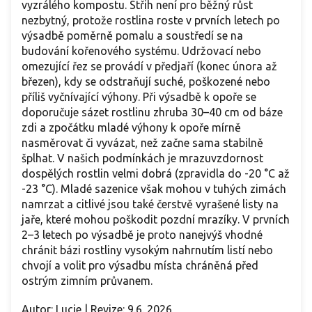
vyzrálého kompostu. Střih není pro běžný růst
nezbytný, protože rostlina roste v prvních letech po
výsadbě poměrně pomalu a soustředí se na
budování kořenového systému. Udržovací nebo
omezující řez se provádí v předjaří (konec února až
březen), kdy se odstraňují suché, poškozené nebo
příliš vyčnívající výhony. Při výsadbě k opoře se
doporučuje sázet rostlinu zhruba 30–40 cm od báze
zdi a zpočátku mladé výhony k opoře mírně
nasměrovat či vyvázat, než začne sama stabilně
šplhat. V našich podmínkách je mrazuvzdornost
dospělých rostlin velmi dobrá (zpravidla do -20 °C až
-23 °C). Mladé sazenice však mohou v tuhých zimách
namrzat a citlivé jsou také čerstvě vyrašené listy na
jaře, které mohou poškodit pozdní mrazíky. V prvních
2–3 letech po výsadbě je proto nanejvýš vhodné
chránit bázi rostliny vysokým nahrnutím listí nebo
chvojí a volit pro výsadbu místa chráněná před
ostrým zimním průvanem.
Autor: Lucie | Revize: 9.6. 2026