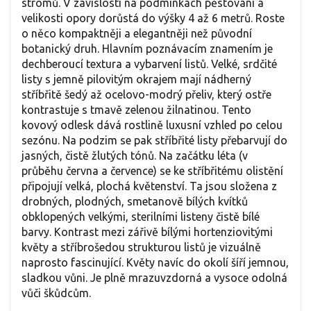
stromů. V závislosti na podmínkách pěstování a
velikosti opory dorůstá do výšky 4 až 6 metrů. Roste
o něco kompaktněji a elegantněji než původní
botanický druh. Hlavním poznávacím znamením je
dechberoucí textura a vybarvení listů. Velké, srdčité
listy s jemně pilovitým okrajem mají nádherný
stříbřitě šedý až ocelovo-modrý přeliv, který ostře
kontrastuje s tmavě zelenou žilnatinou. Tento
kovový odlesk dává rostlině luxusní vzhled po celou
sezónu. Na podzim se pak stříbřité listy přebarvují do
jasných, čistě žlutých tónů. Na začátku léta (v
průběhu června a července) se ke stříbřitému olistění
připojují velká, plochá květenství. Ta jsou složena z
drobných, plodných, smetanově bílých kvítků
obklopených velkými, sterilními listeny čistě bílé
barvy. Kontrast mezi zářivě bílými hortenziovitými
květy a stříbrošedou strukturou listů je vizuálně
naprosto fascinující. Květy navíc do okolí šíří jemnou,
sladkou vůni. Je plně mrazuvzdorná a vysoce odolná
vůči škůdcům.