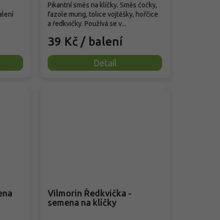
Pikantní směs na klíčky. Směs čočky,
alení
fazole mung, tolice vojtěšky, hořčice
a ředkvičky. Používá se v...
39 Kč
/ balení
Detail
ena
Vilmorin Ředkvička -
semena na klíčky