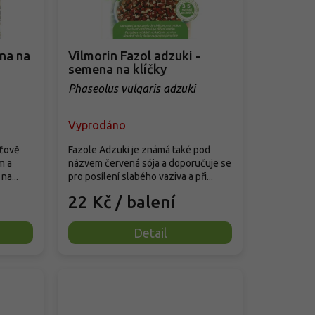
na na
Vilmorin Fazol adzuki -
semena na klíčky
Phaseolus vulgaris adzuki
Vyprodáno
uťově
Fazole Adzuki je známá také pod
m a
názvem červená sója a doporučuje se
na...
pro posílení slabého vaziva a při...
22 Kč
/ balení
Detail