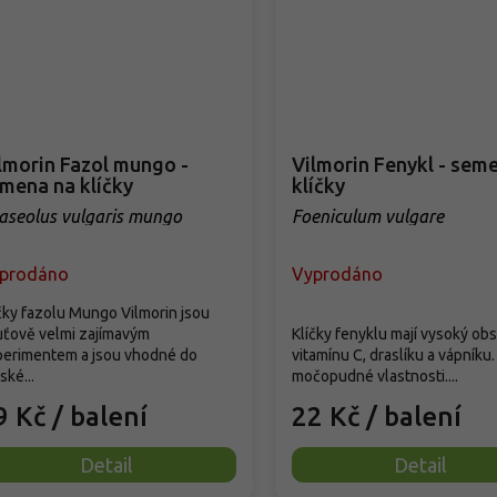
lmorin Fazol mungo -
Vilmorin Fenykl - sem
mena na klíčky
klíčky
aseolus vulgaris mungo
Foeniculum vulgare
prodáno
Vyprodáno
čky fazolu Mungo Vilmorin jsou
uťově velmi zajímavým
Klíčky fenyklu mají vysoký ob
perimentem a jsou vhodné do
vitamínu C, draslíku a vápníku.
jské...
močopudné vlastnosti....
9 Kč
/ balení
22 Kč
/ balení
Detail
Detail