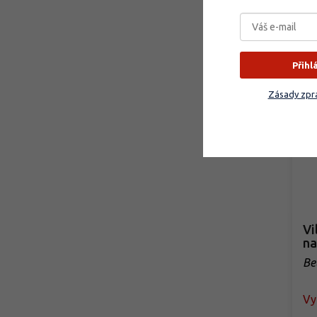
1
Přihl
Zásady zpra
Vi
na
Be
Vy