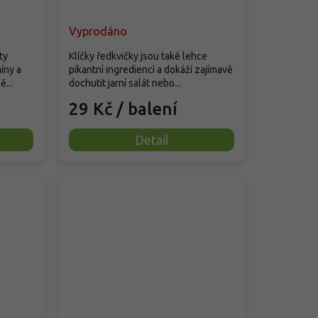
Vyprodáno
ty
Klíčky ředkvičky jsou také lehce
íny a
pikantní ingrediencí a dokáží zajímavě
ě...
dochutit jarní salát nebo...
29 Kč
/ balení
Detail