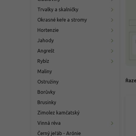
n
s
í
p
Trvalky a skalničky
p
r
Okrasné keře a stromy
a
o
n
d
Hortenzie
e
u
Jahody
l
k
t
Angrešt
ů
Rybíz
Maliny
Řaze
Ostružiny
Borůvky
Brusinky
Zimolez kamčatský
Vinná réva
Černý jeřáb - Arónie