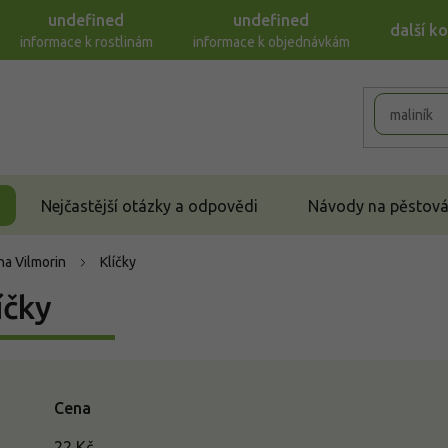
undefined
undefined
další k
informace k rostlinám
informace k objednávkám
Nejčastější otázky a odpovědi
Návody na pěstován
a Vilmorin
Klíčky
íčky
Cena
22
Kč