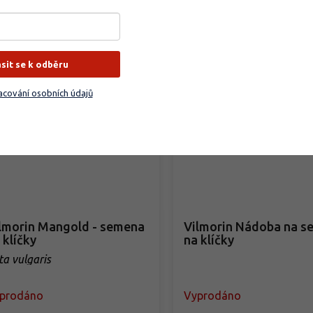
32 Kč
/ balení
29 Kč
/ balení
Detail
Detail
ásit se k odběru
cování osobních údajů
lmorin Mangold - semena
Vilmorin Nádoba na s
 klíčky
na klíčky
ta vulgaris
prodáno
Vyprodáno