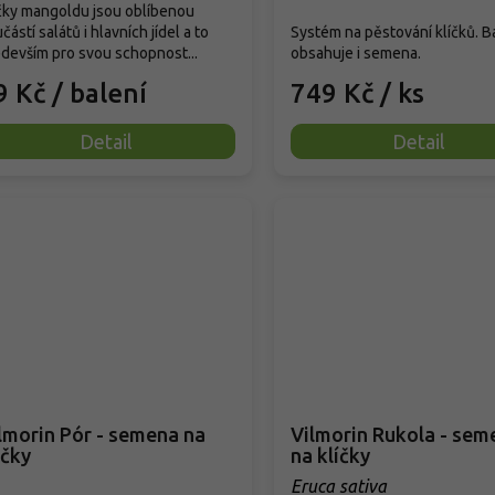
čky mangoldu jsou oblíbenou
částí salátů i hlavních jídel a to
Systém na pěstování klíčků. B
devším pro svou schopnost...
obsahuje i semena.
9 Kč
/ balení
749 Kč
/ ks
Detail
Detail
lmorin Pór - semena na
Vilmorin Rukola - sem
íčky
na klíčky
Eruca sativa