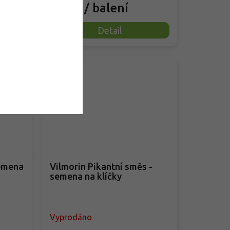
22 Kč
/ balení
Detail
emena
Vilmorin Pikantní směs -
semena na klíčky
Vyprodáno