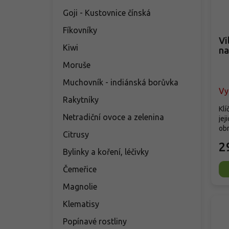
Goji - Kustovnice čínská
Fíkovníky
Vi
Kiwi
na
Moruše
Muchovník - indiánská borůvka
Vy
Rakytníky
Klí
Netradiční ovoce a zelenina
jej
obr
Citrusy
2
Bylinky a koření, léčivky
Čemeřice
Magnolie
Klematisy
Popínavé rostliny