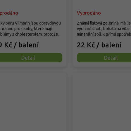
prodáno
Vyprodáno
čky póru Vilmorin jsou opravdovou
Známá listová zelenina, má lis
hranou pro osoby, které mají
výrazné chuti, bohatá na vitam
blémy s cholesterolem, protože...
minerální soli. K přímé spotřeb
9 Kč
/ balení
22 Kč
/ balení
Detail
Detail