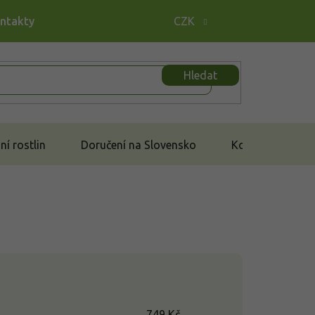
ontakty
CZK
Hledat
í rostlin
Doručení na Slovensko
Kontakt
749
Kč