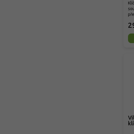
Klí
sou
pře
2
Vi
kl