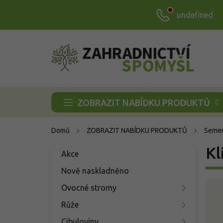
Přejít
undefined
na
obsah
ZOBRAZIT NABÍDKU PRODUKTŮ
Domů
ZOBRAZIT NABÍDKU PRODUKTŮ
Semen
P
Kl
Přeskočit
Akce
o
kategorie
s
Nově naskladněno
t
V
Ovocné stromy
r
ý
a
Růže
p
n
i
Cibuloviny