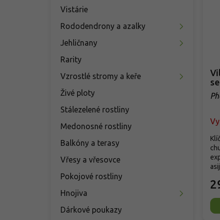
Vistárie
Rododendrony a azalky
Jehličnany
Rarity
Vi
Vzrostlé stromy a keře
se
Živé ploty
Ph
Stálezelené rostliny
Vy
Medonosné rostliny
Klí
Balkóny a terasy
ch
ex
Vřesy a vřesovce
asi
Pokojové rostliny
2
Hnojiva
Dárkové poukazy