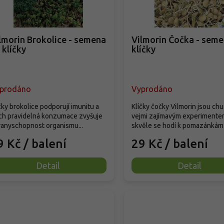
lmorin Brokolice - semena
Vilmorin Čočka - seme
 klíčky
klíčky
prodáno
Vyprodáno
čky brokolice podporují imunitu a
Klíčky čočky Vilmorin jsou ch
ich pravidelná konzumace zvyšuje
vejmi zajímavým experimente
anyschopnost organismu...
skvěle se hodí k pomazánkám 
9 Kč
/ balení
29 Kč
/ balení
Detail
Detail