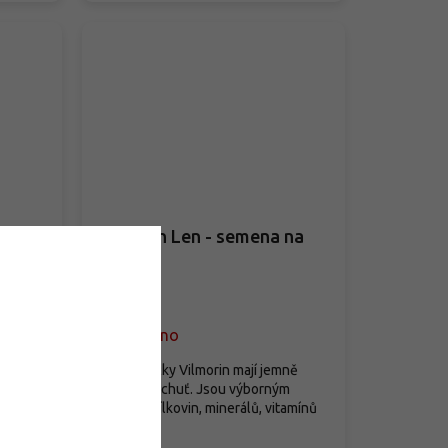
ůžový
Vilmorin Len - semena na
klíčky
Vyprodáno
Len na klíčky Vilmorin mají jemně
ohaté
nasládlou chuť. Jsou výborným
í
zdrojem bílkovin, minerálů, vitamínů
a...