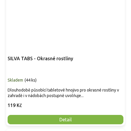
SILVA TABS - Okrasné rostliny
Skladem
(
44 ks
)
Dlouhodobě působící tabletové hnojivo pro okrasné rostliny v
zahradě i v nádobách postupně uvolňuje...
119 Kč
Detail