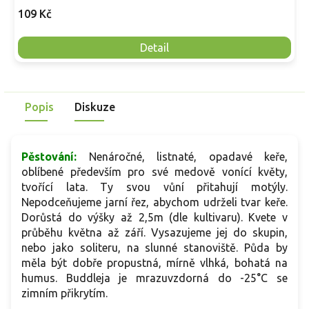
109 Kč
Detail
Popis
Diskuze
Pěstování:
Nenáročné, listnaté, opadavé keře,
oblíbené především pro své medově vonící květy,
tvořící lata. Ty svou vůní přitahují motýly.
Nepodceňujeme jarní řez, abychom udrželi tvar keře.
Dorůstá do výšky až 2,5m (dle kultivaru). Kvete v
průběhu května až září. Vysazujeme jej do skupin,
nebo jako soliteru, na slunné stanoviště. Půda by
měla být dobře propustná, mírně vlhká, bohatá na
humus. Buddleja je mrazuvzdorná do -25°C se
zimním přikrytím.