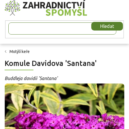
Přejít
na
obsah
Hledat
Motýlí keře
Komule Davidova 'Santana'
Buddleja davidii 'Santana'