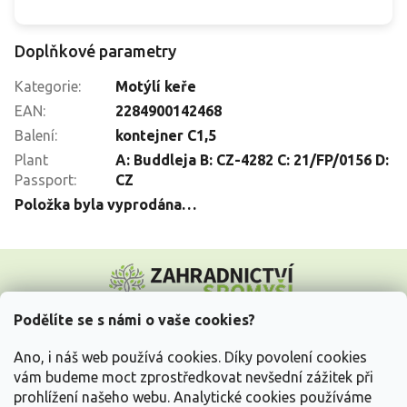
Doplňkové parametry
Kategorie
:
Motýlí keře
EAN
:
2284900142468
Balení
:
kontejner C1,5
Plant
A: Buddleja B: CZ-4282 C: 21/FP/0156 D:
Passport
:
CZ
Položka byla vyprodána…
Z
á
p
a
Podělíte se s námi o vaše cookies?
t
Vše o nákupu
í
Ano, i náš web používá cookies. Díky povolení cookies
vám budeme moct zprostředkovat nevšední zážitek při
prohlížení našeho webu. Analytické cookies používáme
Informace pro Vás