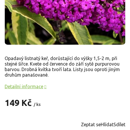
Opadavý listnatý keř, dorůstající do výšky 1,5-2 m, při
stejné šířce. Kvete od července do září sytě purpurovou
barvou. Drobná kvítka tvoří lata. Listy jsou oproti jiným
druhům panašované.
Detailní informace
149 Kč
/ ks
Měrná
cena:
Zeptat se
Hlídat
Sdílet