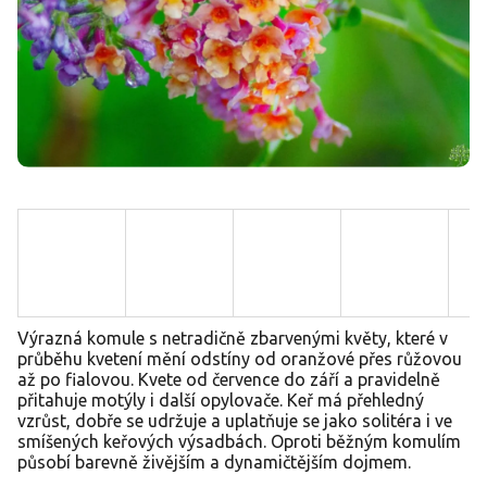
Výrazná komule s netradičně zbarvenými květy, které v
průběhu kvetení mění odstíny od oranžové přes růžovou
až po fialovou. Kvete od července do září a pravidelně
přitahuje motýly i další opylovače. Keř má přehledný
vzrůst, dobře se udržuje a uplatňuje se jako solitéra i ve
smíšených keřových výsadbách. Oproti běžným komulím
působí barevně živějším a dynamičtějším dojmem.