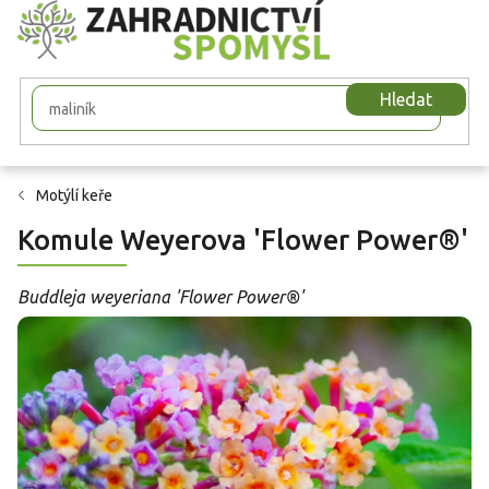
Přejít
na
obsah
Hledat
Motýlí keře
Komule Weyerova 'Flower Power®'
Buddleja weyeriana 'Flower Power®'