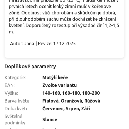
prvních letech ocenit lehký zimní mulč v kořenové
zóně. Odolnost vůči chorobám a škůdcům je dobrá,
při dlouhodobém suchu může docházet ke zkrácení
kvetení. Doporučený rozestup při výsadbě činí 1,2-1,5
m.
Autor: Jana | Revize: 17.12.2025
Doplňkové parametry
Kategorie
:
Motýlí keře
EAN
:
Zvolte variantu
Výška
:
140-160
,
160-180
,
180-200
Barva květu
:
Fialová
,
Oranžová
,
Růžová
Doba květu
:
Červenec
,
Srpen
,
Září
Světelné
Slunce
podmínky
: