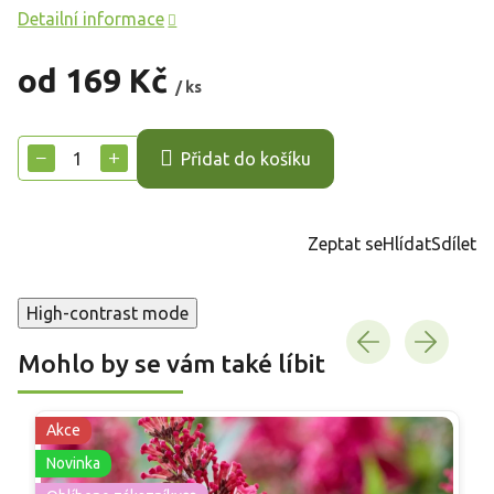
Detailní informace
od
169 Kč
/ ks
Měrná
cena:
−
+
Přidat do košíku
Zeptat se
Hlídat
Sdílet
High-contrast mode
Mohlo by se vám také líbit
Akce
Novinka