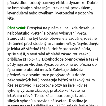
přináší dlouhodobý barevný efekt a dynamiku. Dobře
se kombinuje s okrasnými travinami, perovskiemi,
levandulemi nebo trvalkami kvetoucími v pozdním
létě.
Pěstování:
Prospívá na plném slunci, kde dosahuje
nejbohatšího kvetení a plného vybarvení květů.
Stanoviště má být teplé, otevřené a vzdušné, ideálně
chráněné před studenými zimními větry. Nejvhodnější
je lehká až středně těžká, dobře propustná půda,
spíše sušší, s neutrální až slabě zásaditou reakcí,
přibližně pH 6,5-7,5. Dlouhodobě přemokřené a těžké
půdy nejsou vhodné. Výsadba probíhá od března do
října mimo období mrazů. Zálivka je důležitá
především v prvním roce po výsadbě, u dobře
zakořeněných keřů postačuje běžný srážkový režim.
Řez se provádí každoročně brzy na jaře, kdy se
výhony výrazně zkracují, protože keř kvete na
letošním dřevě. Tento zásah podporuje tvorbu
silných výhonů a pravidelné kvetení. Rostlina je
mrazuvzdorná přibližně do -23 °C, mladší keř může v