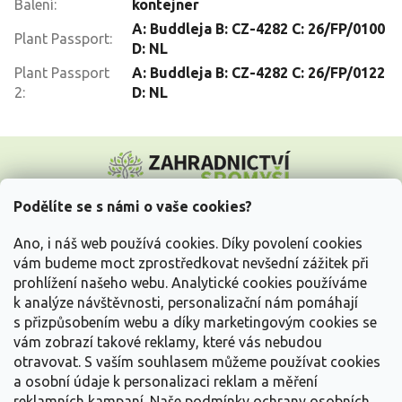
Balení
:
kontejner
A: Buddleja B: CZ-4282 C: 26/FP/0100
Plant Passport
:
D: NL
Plant Passport
A: Buddleja B: CZ-4282 C: 26/FP/0122
2
:
D: NL
Z
á
p
a
Podělíte se s námi o vaše cookies?
t
Vše o nákupu
í
Ano, i náš web používá cookies. Díky povolení cookies
vám budeme moct zprostředkovat nevšední zážitek při
prohlížení našeho webu. Analytické cookies používáme
Informace pro Vás
k analýze návštěvnosti, personalizační nám pomáhají
s přizpůsobením webu a díky marketingovým cookies se
Kontakujte nás
vám zobrazí takové reklamy, které vás nebudou
otravovat.
S vaším souhlasem můžeme používat cookies
a osobní údaje k personalizaci reklam a měření
reklamních kampaní. Naše podmínky ochrany osobních