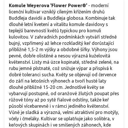
Komule Weyerova 'Flower Power
®
'
- moderní
licenční kultivar vzniklý cíleným křížením druhů
Buddleja davidii a Buddleja globosa. Kombinuje tak
dlouhé letní kvetení a vitalitu komule davidovy s
teplejší barevností květů typickou pro komuli
kulovitou. V zahradních podmínkách vytváří středně
bujný, vzpřímený až lehce rozkladitý keř dorůstající
přibližně 1,5-2 m výšky a obdobné šířky. Výhony jsou
pevné, dobře olistěné a nesou výrazná kuželovitá
květenství. Listy má úzce kopinaté, středně zelené, na
rubu jemně plstnaté, což snižuje výpar a přispívá k
dobré toleranci sucha. Květy se objevují od července
do září na letošních výhonech a tvoří husté laty
dlouhé přibližně 15-20 cm. Jednotlivé květy se
vybarvují postupně, od oranžově žlutých poupat přes
růžové tóny až po sytě fialové odstíny, takže keř
působí vícebarevně i v rámci jediného květenství.
Vůně je sladká a výrazná, velmi atraktivní pro motýly,
včely i čmeláky. Kultivar se uplatňuje jako solitéra, v
keřových skupinách i ve smíšených záhonech, kde