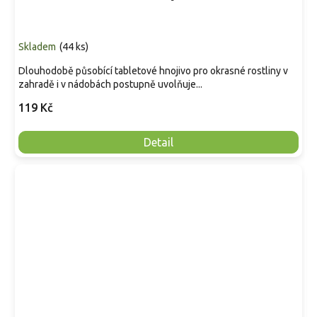
Skladem
(
44 ks
)
Dlouhodobě působící tabletové hnojivo pro okrasné rostliny v
zahradě i v nádobách postupně uvolňuje...
119 Kč
Detail