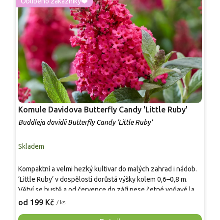
Oblíbeno zákazníky❤️
Komule Davidova Butterfly Candy 'Little Ruby'
K
Buddleja davidii Butterfly Candy 'Little Ruby'
B
Skladem
S
Kompaktní a velmi hezký kultivar do malých zahrad i nádob.
N
‘Little Ruby’ v dospělosti dorůstá výšky kolem 0,6–0,8 m.
b
Větví se hustě a od července do září nese četné voňavé laty
K
v rubínově růžových tónech. Na slunci kvete vytrvale, stačí
o
od 199 Kč
o
/ ks
pravidelně odstraňovat odkvetlá květenství. Má ráda
s