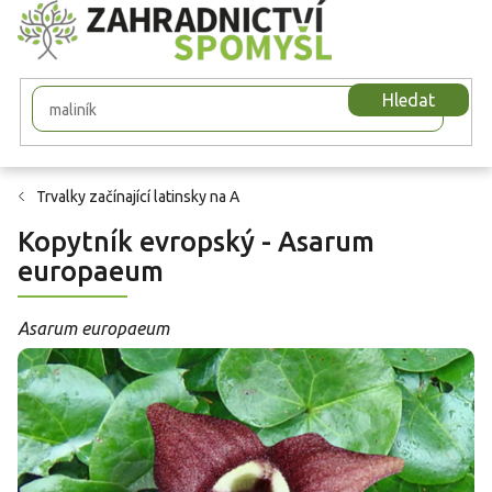
Přejít
na
obsah
Hledat
Trvalky začínající latinsky na A
Kopytník evropský - Asarum
europaeum
Asarum europaeum