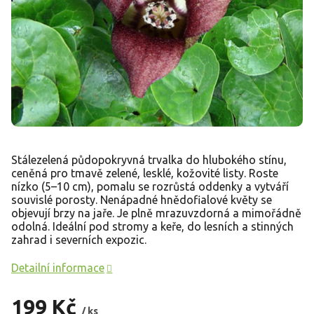
Stálezelená půdopokryvná trvalka do hlubokého stínu,
ceněná pro tmavě zelené, lesklé, kožovité listy. Roste
nízko (5–10 cm), pomalu se rozrůstá oddenky a vytváří
souvislé porosty. Nenápadné hnědofialové květy se
objevují brzy na jaře. Je plně mrazuvzdorná a mimořádně
odolná. Ideální pod stromy a keře, do lesních a stinných
zahrad i severních expozic.
Detailní informace
199 Kč
/ ks