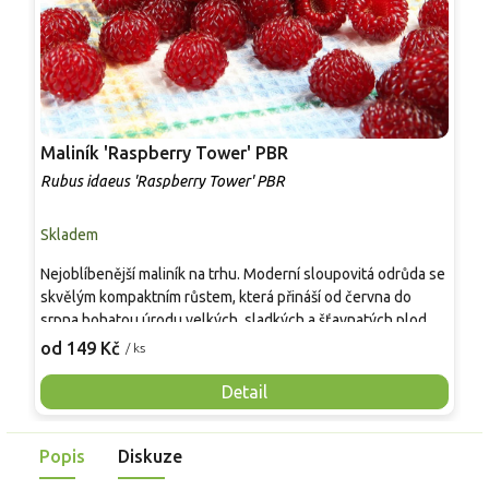
Maliník 'Raspberry Tower' PBR
P
'
Rubus idaeus 'Raspberry Tower' PBR
C
Skladem
S
Nejoblíbenější maliník na trhu. Moderní sloupovitá odrůda se
M
skvělým kompaktním růstem, která přináší od června do
A
srpna bohatou úrodu velkých, sladkých a šťavnatých plodů.
v
Pevné vzpřímené výhony tvoří elegantní habitus bez
j
od 149 Kč
o
/ ks
nutnosti opory, ideální pro nádoby, balkony i malé zahrady.
n
Mrazuvzdornost do −25 °C a spolehlivá vitalita z něj dělají
V
Detail
skvělou volbu pro každého pěstitele.
Popis
Diskuze