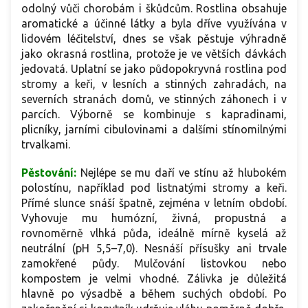
odolný vůči chorobám i škůdcům. Rostlina obsahuje
aromatické a účinné látky a byla dříve využívána v
lidovém léčitelství, dnes se však pěstuje výhradně
jako okrasná rostlina, protože je ve větších dávkách
jedovatá. Uplatní se jako půdopokryvná rostlina pod
stromy a keři, v lesních a stinných zahradách, na
severních stranách domů, ve stinných záhonech i v
parcích. Výborně se kombinuje s kapradinami,
plicníky, jarními cibulovinami a dalšími stínomilnými
trvalkami.
Pěstování:
Nejlépe se mu daří ve stínu až hlubokém
polostínu, například pod listnatými stromy a keři.
Přímé slunce snáší špatně, zejména v letním období.
Vyhovuje mu humózní, živná, propustná a
rovnoměrně vlhká půda, ideálně mírně kyselá až
neutrální (pH 5,5–7,0). Nesnáší přísušky ani trvale
zamokřené půdy. Mulčování listovkou nebo
kompostem je velmi vhodné. Zálivka je důležitá
hlavně po výsadbě a během suchých období. Po