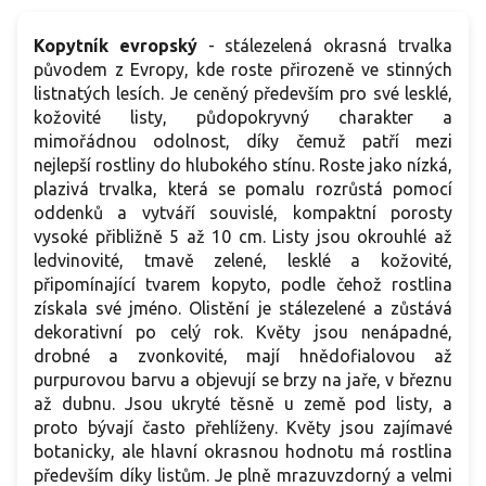
Kopytník evropský
- stálezelená okrasná trvalka
původem z Evropy, kde roste přirozeně ve stinných
listnatých lesích. Je ceněný především pro své lesklé,
kožovité listy, půdopokryvný charakter a
mimořádnou odolnost, díky čemuž patří mezi
nejlepší rostliny do hlubokého stínu. Roste jako nízká,
plazivá trvalka, která se pomalu rozrůstá pomocí
oddenků a vytváří souvislé, kompaktní porosty
vysoké přibližně 5 až 10 cm. Listy jsou okrouhlé až
ledvinovité, tmavě zelené, lesklé a kožovité,
připomínající tvarem kopyto, podle čehož rostlina
získala své jméno. Olistění je stálezelené a zůstává
dekorativní po celý rok. Květy jsou nenápadné,
drobné a zvonkovité, mají hnědofialovou až
purpurovou barvu a objevují se brzy na jaře, v březnu
až dubnu. Jsou ukryté těsně u země pod listy, a
proto bývají často přehlíženy. Květy jsou zajímavé
botanicky, ale hlavní okrasnou hodnotu má rostlina
především díky listům. Je plně mrazuvzdorný a velmi