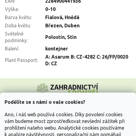
EAN
:
2284900441936
Výška
:
0-10
Barva květu
:
Fialová
,
Hnědá
Doba květu
:
Březen
,
Duben
Světelné
Polostín
,
Stín
podmínky
:
Balení
:
kontejner
A: Asarum B: CZ-4282 C: 26/FP/0020
Plant Passport
:
D: CZ
Z
á
p
a
Podělíte se s námi o vaše cookies?
t
Vše o nákupu
í
Ano, i náš web používá cookies. Díky povolení cookies
vám budeme moct zprostředkovat nevšední zážitek při
prohlížení našeho webu. Analytické cookies používáme
Informace pro Vás
k analýze návštěvnosti, personalizační nám pomáhají