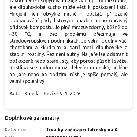
zakořenění si kopytník udržuje vláhu poměrně dobře,
ale dlouhodobé sucho může vést k poškození listů.
Hnojení není obvykle nutné – postačí přirozené
obohacování půdy listovým opadem nebo občasný
přídavek kompostu. Je plně mrazuvzdorný, běžně do
–30 °C, a bez problémů přezimuje ve
středoevropských podmínkách. Je velmi odolný vůči
chorobám a škůdcům a patří mezi dlouhověké a
stabilní rostliny. Řez není nutný. Na jaře lze odstranit
poškozené nebo staré listy, aby porost působil svěže.
Rostlina se snadno množí dělením oddenků, nejlépe
na jaře nebo na podzim; růst je spíše pomalý, ale
velmi spolehlivý.
Autor: Kamila | Revize: 9. 1. 2026
Doplňkové parametry
Kategorie
:
Trvalky začínající latinsky na A