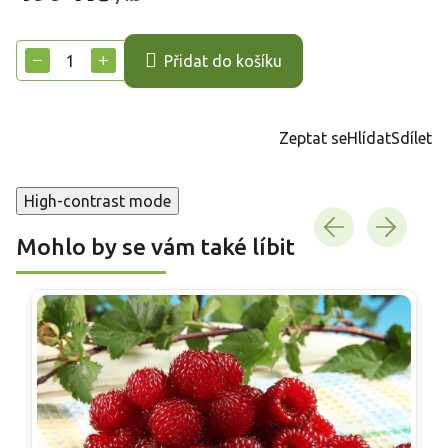
Měrná
cena:
−
+
Přidat do košíku
Zeptat se
Hlídat
Sdílet
High-contrast mode
Mohlo by se vám také líbit