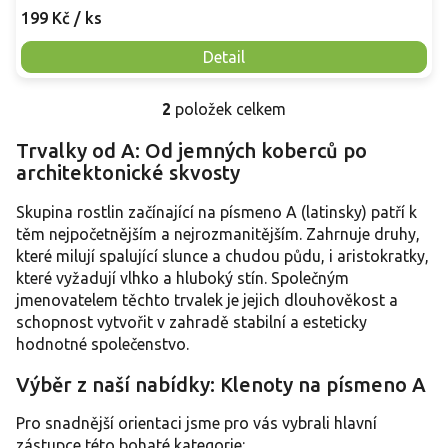
199 Kč
/ ks
Detail
2
položek celkem
O
v
Trvalky od A: Od jemných koberců po
l
architektonické skvosty
á
d
a
Skupina rostlin začínající na písmeno A (latinsky) patří k
c
těm nejpočetnějším a nejrozmanitějším. Zahrnuje druhy,
í
které milují spalující slunce a chudou půdu, i aristokratky,
p
které vyžadují vlhko a hluboký stín. Společným
r
jmenovatelem těchto trvalek je jejich dlouhověkost a
v
schopnost vytvořit v zahradě stabilní a esteticky
k
y
hodnotné společenstvo.
v
ý
Výběr z naší nabídky: Klenoty na písmeno A
p
i
Pro snadnější orientaci jsme pro vás vybrali hlavní
s
zástupce této bohaté kategorie: