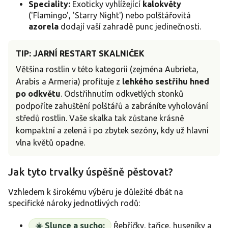
Speciality:
Exoticky vyhlížející
kalokvěty
('Flamingo', 'Starry Night') nebo polštářovitá
azorela
dodají vaší zahradě punc jedinečnosti.
TIP: JARNÍ RESTART SKALNIČEK
Většina rostlin v této kategorii (zejména Aubrieta,
Arabis a Armeria) profituje z
lehkého sestřihu hned
po odkvětu
. Odstřihnutím odkvetlých stonků
podpoříte zahuštění polštářů a zabráníte vyholování
středů rostlin. Vaše skalka tak zůstane krásně
kompaktní a zelená i po zbytek sezóny, kdy už hlavní
vlna květů opadne.
Jak tyto trvalky úspěšně pěstovat?
Vzhledem k širokému výběru je důležité dbát na
specifické nároky jednotlivých rodů:
☀️ Slunce a sucho:
Řebříčky, tařice, huseníky a