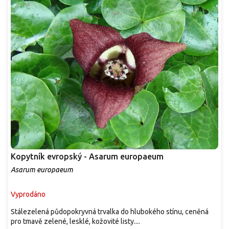
Kopytník evropský - Asarum europaeum
Asarum europaeum
Vyprodáno
Stálezelená půdopokryvná trvalka do hlubokého stínu, ceněná
pro tmavě zelené, lesklé, kožovité listy....