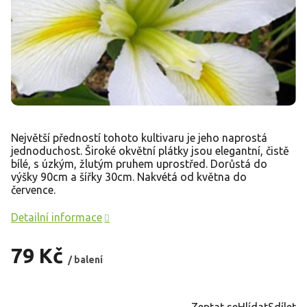
Největší předností tohoto kultivaru je jeho naprostá
jednoduchost. Široké okvětní plátky jsou elegantní, čistě
bílé, s úzkým, žlutým pruhem uprostřed. Dorůstá do
výšky 90cm a šířky 30cm. Nakvétá od května do
července.
Detailní informace
79 Kč
/ balení
Měrná
cena:
Zeptat se
Hlídat
Sdílet