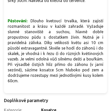
šířky 30cm. Nakvétá od května do července.
Pěstování:
Dlouho kvetoucí trvalka, která zajistí
rozmanitost a krásu v každé zahradě. Vyžaduje
slunné stanoviště a suchou, hlavně dobře
propustnou půdu s dostatkem živin. Nutná je i
pravidelná zálivka. Díky velikosti květu asi 10 cm
působí extravagantně. Skvěle se hodí do záhonů i do
skalek, je vhodná i k řezu či do různých květinových
vazeb. Je velmi odolná vůči silnému dešti a bouřkám.
Při výsadbě čistých hlíz přímo do záhonu (v jarní
sezóně), sázíme kosatce 5cm hluboko pod zem a
dodržujeme rozestupy mezi jednotlivými kusy kolem
60cm.
Doplňkové parametry
Kategorie
:
Kosatce