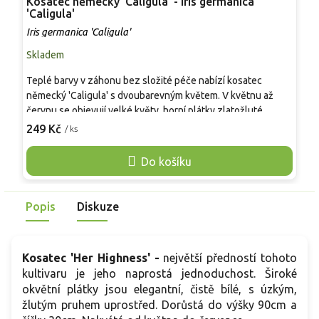
Kosatec německý 'Caligula' - Iris germanica
K
'Caligula'
I
Iris germanica 'Caligula'
Skladem
S
Teplé barvy v záhonu bez složité péče nabízí kosatec
O
německý 'Caligula' s dvoubarevným květem. V květnu až
p
červnu se objevují velké květy, horní plátky zlatožluté,
ž
spodní sametově vínově hnědé, na jednom stonku často až 6
j
249 Kč
2
/ ks
květů. Květní stvoly mívají 60–80 cm, trsy listů jsou
v
šedozelené a pevné. Hodí se do slunných trvalkových
o
Do košíku
záhonů i na okraj skalky, kde vynikne vedle šalvějí, levandulí
n
a trav. Oproti jednobarevným žlutým kosatcům působí
m
výrazněji kontrastem a lépe propojuje teplé odstíny v
v
Popis
Diskuze
kompozici.
Kosatec 'Her Highness' -
největší předností tohoto
kultivaru je jeho naprostá jednoduchost. Široké
okvětní plátky jsou elegantní, čistě bílé, s úzkým,
žlutým pruhem uprostřed. Dorůstá do výšky 90cm a