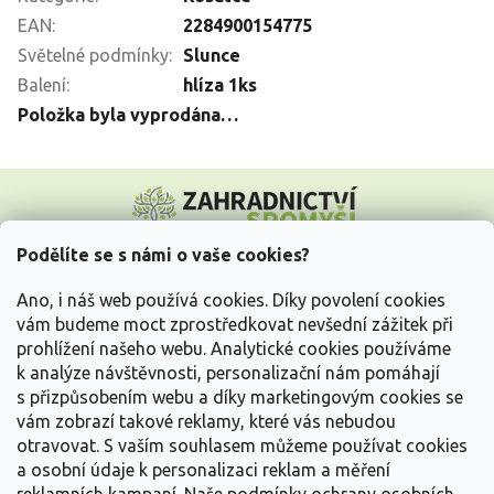
EAN
:
2284900154775
Světelné podmínky
:
Slunce
Balení
:
hlíza 1ks
Položka byla vyprodána…
Z
á
p
a
Podělíte se s námi o vaše cookies?
t
Vše o nákupu
í
Ano, i náš web používá cookies. Díky povolení cookies
vám budeme moct zprostředkovat nevšední zážitek při
prohlížení našeho webu. Analytické cookies používáme
Informace pro Vás
k analýze návštěvnosti, personalizační nám pomáhají
s přizpůsobením webu a díky marketingovým cookies se
Kontakujte nás
vám zobrazí takové reklamy, které vás nebudou
otravovat.
S vaším souhlasem můžeme používat cookies
a osobní údaje k personalizaci reklam a měření