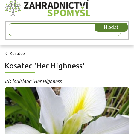
Přejít
na
obsah
Hledat
Kosatce
Kosatec 'Her Highness'
Iris louisiana 'Her Highness'