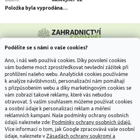
Položka byla vyprodána…
Z
á
p
a
Podělíte se s námi o vaše cookies?
t
Vše o nákupu
í
Ano, i náš web používá cookies. Díky povolení cookies
vám budeme moct zprostředkovat nevšední zážitek při
prohlížení našeho webu. Analytické cookies používáme
Informace pro Vás
k analýze návštěvnosti, personalizační nám pomáhají
s přizpůsobením webu a díky marketingovým cookies se
Kontakujte nás
vám zobrazí takové reklamy, které vás nebudou
otravovat.
S vaším souhlasem můžeme používat cookies
a osobní údaje k personalizaci reklam a měření
reklamních kampaní. Naše podmínky ochrany osobních
údajů naleznete zde:
Podmínky ochrany osobních údajů.
Více informací o tom, jak Google zpracovává vaše osobní
údaje, naleznete v
Zásadách ochrany soukromí a