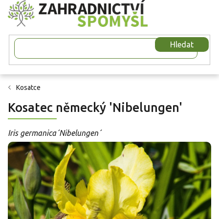
Přejít
na
obsah
Hledat
Kosatce
Kosatec německý 'Nibelungen'
Iris germanica´Nibelungen´