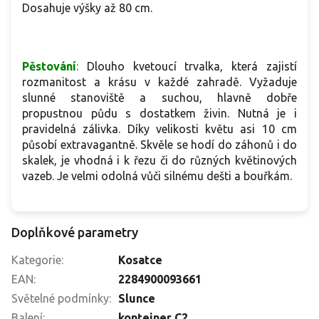
Dosahuje výšky až 80 cm.
Pěstování
:
Dlouho kvetoucí trvalka, která zajistí
rozmanitost a krásu v každé zahradě. Vyžaduje
slunné stanoviště a suchou, hlavně dobře
propustnou půdu s dostatkem živin. Nutná je i
pravidelná zálivka. Díky velikosti květu asi 10 cm
působí extravagantně. Skvěle se hodí do záhonů i do
skalek, je vhodná i k řezu či do různých květinových
vazeb. Je velmi odolná vůči silnému dešti a bouřkám.
Doplňkové parametry
Kategorie
:
Kosatce
EAN
:
2284900093661
Světelné podmínky
:
Slunce
Balení
:
kontejner C2