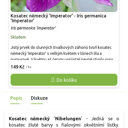
Kosatec německý 'Imperator' - Iris germanica
K
'Imperator'
I
Iris germanica 'Imperator'
Skladem
S
Jistý prvek do slunných trvalkových záhonů tvoří kosatec
N
německý 'Imperator' s velkým květem v tónech lila a
b
purpurové. V květnu až červnu vyrůstají pevné stvoly vysoké
p
přibližně 80–100 cm, květy mívají 9–11 cm a výrazný žlutý
h
149 Kč
8
/ ks
vous. Oddenky vytvářejí vějíře šedozelených listů a časem
b
zapojí prostor bez náročné údržby. Kultivar se hodí k řezu,
o
Do košíku
do venkovských i formálních kompozic a dobře kontrastuje s
t
bílými pivoňkami nebo šantou.
o
Popis
Diskuze
Kosatec německý ´Nibelungen´
- Jedná se o
kosatec žluté barvy s fialovými okvětnímí lístky.