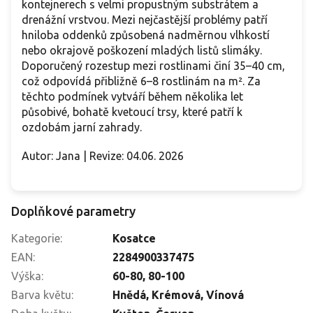
kontejnerech s velmi propustným substrátem a
drenážní vrstvou. Mezi nejčastější problémy patří
hniloba oddenků způsobená nadměrnou vlhkostí
nebo okrajově poškození mladých listů slimáky.
Doporučený rozestup mezi rostlinami činí 35–40 cm,
což odpovídá přibližně 6–8 rostlinám na m². Za
těchto podmínek vytváří během několika let
působivé, bohatě kvetoucí trsy, které patří k
ozdobám jarní zahrady.
Autor: Jana | Revize: 04.06. 2026
Doplňkové parametry
Kategorie
:
Kosatce
EAN
:
2284900337475
Výška
:
60-80
,
80-100
Barva květu
:
Hnědá
,
Krémová
,
Vínová