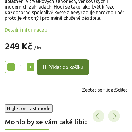
uplatnění v trvalkových záhonech, venkovských i
moderních zahradách. Hodí se také jako květ k řezu.
Každoročně spolehlivě kvete a nevyžaduje náročnou péči,
proto je vhodný i pro méně zkušené pěstitele.
Detailní informace
249 Kč
/ ks
Měrná
cena:
−
+
Přidat do košíku
Zeptat se
Hlídat
Sdílet
High-contrast mode
Mohlo by se vám také líbit