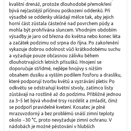
kvalitní drenáž, protože dlouhodobé přemokření
bývá nejčastější příčinou poškození oddenků. Při
výsadbě se oddenky ukládají mělce tak, aby jejich
horní část zůstala částečně nad povrchem půdy a
mohla být prohřívána sluncem. Vhodným obdobím
výsadby je jaro od března do května nebo konec léta
a začátek podzimu od srpna do října. Po zakořenění
vykazuje dobrou odolnost vůči krátkodobému suchu
a vyžaduje pouze občasnou zálivku během
dlouhotrvajících letních přísušků. Hnojení se
doporučuje střídmé, nejlépe hnojivy s nižším
obsahem dusíku a vyšším podílem fosforu a draslíku,
které podporují tvorbu květů a vyzrávání pletiv. Po
odkvětu se odstraňují květní stvoly, zatímco listy
zůstávají na rostlině až do podzimu. Přibližně jednou
za 3–5 let bývá vhodné trsy rozdělit a zmladit, čímž
se podpoří pravidelné kvetení. Kosatec je plně
mrazuvzdorný a bez problémů snáší zimní teploty
okolo −30 °C, proto nevyžaduje zimní ochranu. V
nádobách je možné pěstování v hlubších