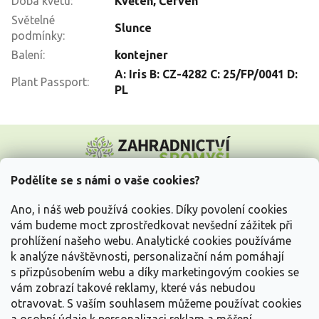
Doba květu
:
Květen
,
Červen
Světelné
Slunce
podmínky
:
Balení
:
kontejner
A: Iris B: CZ-4282 C: 25/FP/0041 D:
Plant Passport
:
PL
Z
á
p
a
Podělíte se s námi o vaše cookies?
t
Vše o nákupu
í
Ano, i náš web používá cookies. Díky povolení cookies
vám budeme moct zprostředkovat nevšední zážitek při
prohlížení našeho webu. Analytické cookies používáme
Informace pro Vás
k analýze návštěvnosti, personalizační nám pomáhají
s přizpůsobením webu a díky marketingovým cookies se
Kontakujte nás
vám zobrazí takové reklamy, které vás nebudou
otravovat.
S vaším souhlasem můžeme používat cookies