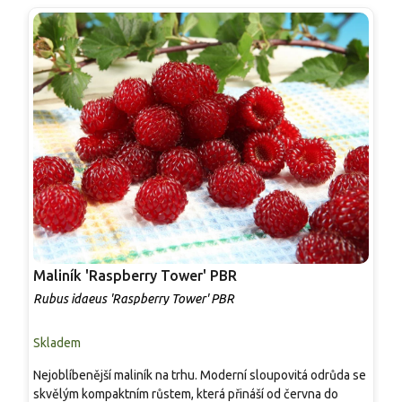
Maliník 'Raspberry Tower' PBR
P
'
Rubus idaeus 'Raspberry Tower' PBR
C
Skladem
S
Nejoblíbenější maliník na trhu. Moderní sloupovitá odrůda se
M
skvělým kompaktním růstem, která přináší od června do
A