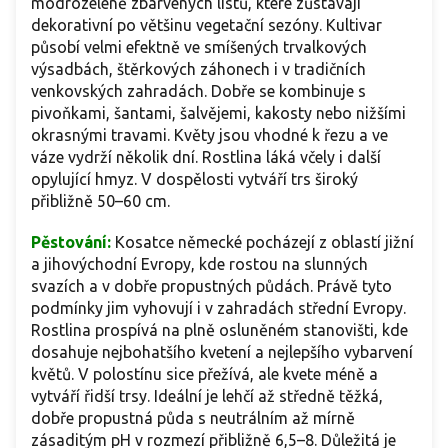
modrozeleně zbarvených listů, které zůstávají
dekorativní po většinu vegetační sezóny. Kultivar
působí velmi efektně ve smíšených trvalkových
výsadbách, štěrkových záhonech i v tradičních
venkovských zahradách. Dobře se kombinuje s
pivoňkami, šantami, šalvějemi, kakosty nebo nižšími
okrasnými travami. Květy jsou vhodné k řezu a ve
váze vydrží několik dní. Rostlina láká včely i další
opylující hmyz. V dospělosti vytváří trs široký
přibližně 50–60 cm.
Pěstování:
Kosatce německé pocházejí z oblastí jižní
a jihovýchodní Evropy, kde rostou na slunných
svazích a v dobře propustných půdách. Právě tyto
podmínky jim vyhovují i v zahradách střední Evropy.
Rostlina prospívá na plně osluněném stanovišti, kde
dosahuje nejbohatšího kvetení a nejlepšího vybarvení
květů. V polostínu sice přežívá, ale kvete méně a
vytváří řidší trsy. Ideální je lehčí až středně těžká,
dobře propustná půda s neutrálním až mírně
zásaditým pH v rozmezí přibližně 6,5–8. Důležitá je