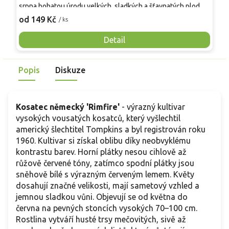
srpna bohatou úrodu velkých, sladkých a šťavnatých plodů.
v
Pevné vzpřímené výhony tvoří elegantní habitus bez
j
od 149 Kč
o
/ ks
nutnosti opory, ideální pro nádoby, balkony i malé zahrady.
n
Mrazuvzdornost do −25 °C a spolehlivá vitalita z něj dělají
V
Detail
skvělou volbu pro každého pěstitele.
Popis
Diskuze
Kosatec německý 'Rimfire'
- výrazný kultivar
vysokých vousatých kosatců, který vyšlechtil
americký šlechtitel Tompkins a byl registrován roku
1960. Kultivar si získal oblibu díky neobvyklému
kontrastu barev. Horní plátky nesou cihlově až
růžově červené tóny, zatímco spodní plátky jsou
sněhově bílé s výrazným červeným lemem. Květy
dosahují značné velikosti, mají sametový vzhled a
jemnou sladkou vůni. Objevují se od května do
června na pevných stoncích vysokých 70–100 cm.
Rostlina vytváří husté trsy mečovitých, sivě až