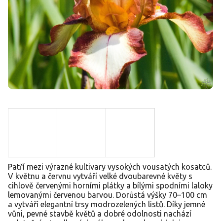
Patří mezi výrazné kultivary vysokých vousatých kosatců.
V květnu a červnu vytváří velké dvoubarevné květy s
cihlově červenými horními plátky a bílými spodními laloky
lemovanými červenou barvou. Dorůstá výšky 70–100 cm
a vytváří elegantní trsy modrozelených listů. Díky jemné
vůni, pevné stavbě květů a dobré odolnosti nachází