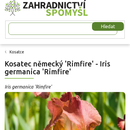
Přejít
na
obsah
Hledat
Kosatce
Kosatec německý 'Rimfire' - Iris
germanica 'Rimfire'
Iris germanica 'Rimfire'