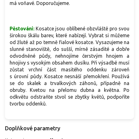
má voňavé. Doporučujeme.
Pěstování:
Kosatce jsou oblíbené obzvláště pro svou
širokou škálu barev, které nabízejí. Vybrat si můžeme
od žluté až po temně fialové kosatce. Vysazujeme na
slunné stanoviště, do sušší, mírně zásadité a dobře
odvodněné půdy, nehnojíme čerstvým hnojem a
hnojivy s vysokým obsahem dusíku. Při výsadbě musí
zůstat vrchní část masitého oddenku zároveň
s úrovní půdy. Kosatce nesnáší přemokření. Používá
se do skalek a trvalkových záhonů, případně na
obruby. Kvetou na přelomu dubna a května. Po
odkvětu odstraňte stvol se zbytky květů, podpoříte
tvorbu oddenků.
Doplňkové parametry