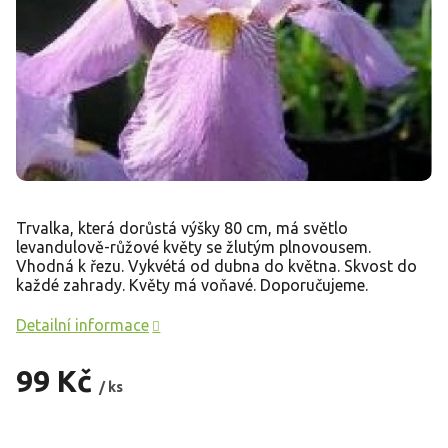
Trvalka, která dorůstá výšky 80 cm, má světlo
levandulově-růžové květy se žlutým plnovousem.
Vhodná k řezu. Vykvétá od dubna do května. Skvost do
každé zahrady. Květy má voňavé. Doporučujeme.
Detailní informace
99 Kč
/ ks
Měrná
cena: