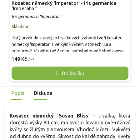
Kosatec německý 'Imperator' - Iris germanica
K
'Imperator'
'
Iris germanica 'Imperator'
I
Skladem
S
Jistý prvek do slunných trvalkových záhonů tvoří kosatec
S
německý 'Imperator' s velkým květem v tónech lila a
O
purpurové. V květnu až červnu vyrůstají pevné stvoly vysoké
s
přibližně 80–100 cm, květy mívají 9–11 cm a výrazný žlutý
149 Kč
/ ks
o
o
vous. Oddenky vytvářejí vějíře šedozelených listů a časem
z
zapojí prostor bez náročné údržby. Kultivar se hodí k řezu,
Do košíku
k
do venkovských i formálních kompozic a dobře kontrastuje s
d
bílými pivoňkami nebo šantou.
v
Popis
Diskuze
p
Kosatec německý ´Susan Bliss´
- trvalka, která
dorůstá výšky 80 cm, má světlo levandulově-růžové
květy se žlutým plnovousem. Vhodná k řezu. Vykvétá
od dubna do května. Skvost do každé zahrady. Květy