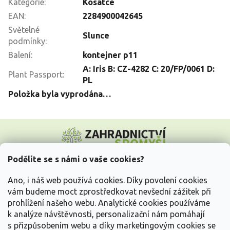
Kategorie
:
Kosatce
EAN
:
2284900042645
Světelné
Slunce
podmínky
:
Balení
:
kontejner p11
A: Iris B: CZ-4282 C: 20/FP/0061 D:
Plant Passport
:
PL
Položka byla vyprodána…
Z
á
p
a
Podělíte se s námi o vaše cookies?
t
Vše o nákupu
í
Ano, i náš web používá cookies. Díky povolení cookies
vám budeme moct zprostředkovat nevšední zážitek při
prohlížení našeho webu. Analytické cookies používáme
Informace pro Vás
k analýze návštěvnosti, personalizační nám pomáhají
s přizpůsobením webu a díky marketingovým cookies se