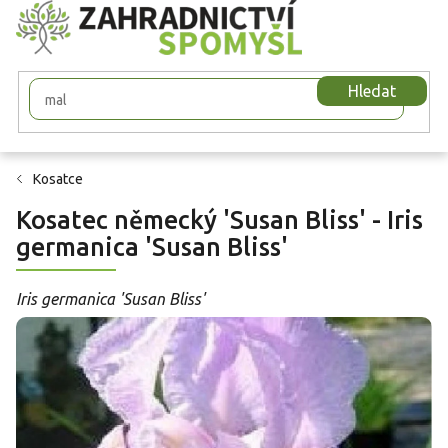
Přejít
na
obsah
Hledat
Kosatce
Kosatec německý 'Susan Bliss' - Iris
germanica 'Susan Bliss'
Iris germanica 'Susan Bliss'