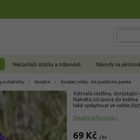
Nejčastější otázky a odpovědi
Návody na pěstován
y a skalničky
Kosatce
Kosatec nízký - Iris pumila
Iris pumila
Vytrvalá rostlina, dorůstající
Nakvétá od února do května. 
také vyskytovat ve světle žlut
Detailní informace
69 Kč
/ ks