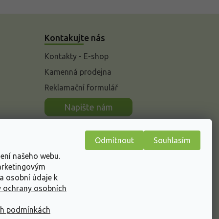
Kontakujte nás
Kontakty - E-shop
Kamenná prodejna
Reklamační formulář
n
Napište nám
Odmítnout
Souhlasím
žení našeho webu.
marketingovým
a osobní údaje k
 ochrany osobních
ch podmínkách