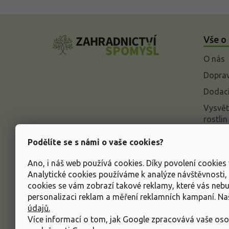
Z
á
Vše o
p
a
O nás
t
í
Doprav
Dodací
Vysvět
rostlin
Odstou
Podělíte se s námi o vaše cookies?
Rekla
Ano, i náš web používá cookies. Díky povolení cookie
Inform
Analytické cookies používáme k analýze návštěvnosti
údajů
cookies se vám zobrazí takové reklamy, které vás neb
Obcho
personalizaci reklam a měření reklamních kampaní. N
údajů.
Více informací o tom, jak Google zpracovává vaše oso