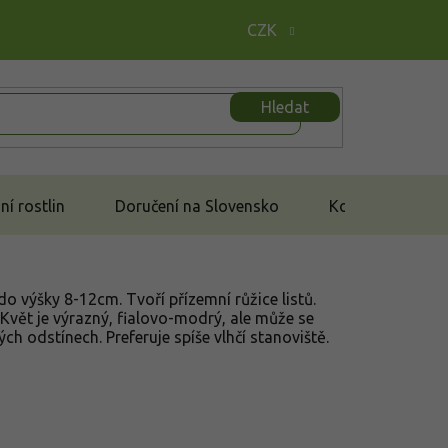
CZK
Hledat
í rostlin
Doručení na Slovensko
Kontakt
 do výšky 8-12cm. Tvoří přízemní růžice listů.
Květ je výrazný, fialovo-modrý, ale může se
ých odstínech. Preferuje spíše vlhčí stanoviště.