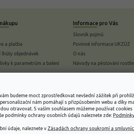
 nákupu
Informace pro Vás
Slovník pojmů
a a platba
Povinné informace UKZÚZ
 lhůty objednávek
O nás
livky k parametrům a balení
Návody na pěstování rostli
pení od kupní smlouvy
mace
s vám budeme moct zprostředkovat nevšední zážitek při prohlí
ace o ochraně osobních
, personalizační nám pomáhají s přizpůsobením webu a díky 
udou otravovat.
S vaším souhlasem můžeme používat cookies 
dní podmínky
aše podmínky ochrany osobních údajů naleznete zde:
Podmínky
bní údaje, naleznete v
Zásadách ochrany soukromí a smluvní