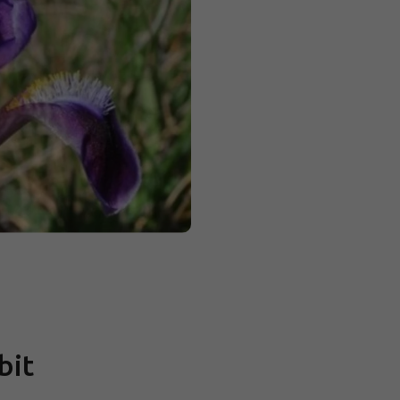
Měrná
cena:
bit