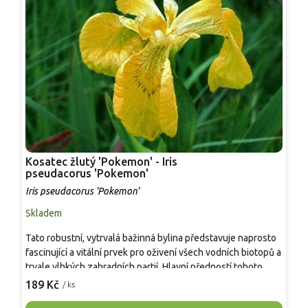
Kosatec žlutý 'Pokemon' - Iris
K
pseudacorus 'Pokemon'
Q
Iris pseudacorus 'Pokemon'
I
Skladem
S
Tato robustní, vytrvalá bažinná bylina představuje naprosto
J
fascinující a vitální prvek pro oživení všech vodních biotopů a
j
trvale vlhkých zahradních partií. Hlavní předností tohoto
K
impozantního kultivaru je jedinečné, exoticky působící
č
189 Kč
2
/ ks
vybarvení květů, kde bledě žlutý až krémový základ
z