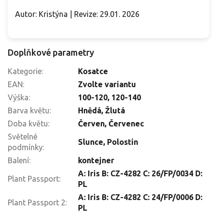
Autor: Kristýna | Revize: 29.01. 2026
Doplňkové parametry
Kategorie
:
Kosatce
EAN
:
Zvolte variantu
Výška
:
100-120
,
120-140
Barva květu
:
Hnědá
,
Žlutá
Doba květu
:
Červen
,
Červenec
Světelné
Slunce
,
Polostín
podmínky
:
Balení
:
kontejner
A: Iris B: CZ-4282 C: 26/FP/0034 D:
Plant Passport
:
PL
A: Iris B: CZ-4282 C: 24/FP/0006 D:
Plant Passport 2
:
PL