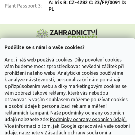
A: Iris B: CZ-4282 C: 23/FP/0091 D:
Plant Passport 3
:
PL
Z
á
p
a
Podělíte se s námi o vaše cookies?
t
Vše o nákupu
í
Ano, i náš web používá cookies. Díky povolení cookies
vám budeme moct zprostředkovat nevšední zážitek při
prohlížení našeho webu. Analytické cookies používáme
Informace pro Vás
k analýze návštěvnosti, personalizační nám pomáhají
s přizpůsobením webu a díky marketingovým cookies se
Kontakujte nás
vám zobrazí takové reklamy, které vás nebudou
otravovat.
S vaším souhlasem můžeme používat cookies
a osobní údaje k personalizaci reklam a měření
reklamních kampaní. Naše podmínky ochrany osobních
údajů naleznete zde:
Podmínky ochrany osobních údajů.
Více informací o tom, jak Google zpracovává vaše osobní
údaje, naleznete v
Zásadách ochrany soukromí a