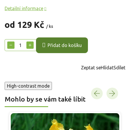
Detailní informace
od
129 Kč
/ ks
Měrná
cena:
−
+
Přidat do košíku
Zeptat se
Hlídat
Sdílet
High-contrast mode
Mohlo by se vám také líbit