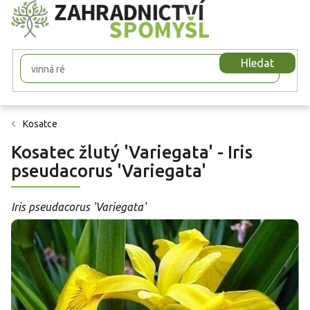
Přejít
na
obsah
Hledat
Kosatce
Kosatec žlutý 'Variegata' - Iris
pseudacorus 'Variegata'
Iris pseudacorus 'Variegata'