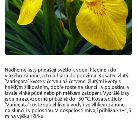
Nádherné listy přinášejí světlo k vodní hladině i do
vlhkého záhonu, a to od jara do podzimu. Kosatec žlutý
'Variegata' kvete v červnu až červenci žlutými květy s
hnědým žilkováním, dobře roste na slunci i v polostínu v
trvale vlhké půdě nebo při mělkém zatopení. Vyzrálé trsy
jsou mrazuvzdorné přibližně do -30 °C. Kosatec žlutý
'Variegata' roste spolehlivě u vody i ve vlhkém záhonu,
na slunci i v polostínu. V dospělosti mívají přibližně 1–1,5
m na výšku i šířku.