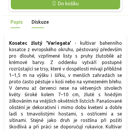
doplňuje detailní hnědé mramorování a neobvyklé žluto-
o
Do košíku
fialové tyčinky, v kombinaci s robustním vzpřímeným
p
vzrůstem a schopností spolehlivě zpevňovat břehy, což z
v
něj činí ideální vertikální dominantu pro okraje zahradních
l
Popis
Diskuze
jezírek, potoků i trvale zamokřených zón. Rostlina v
n
dospělosti a v plném květu dorůstá do úctyhodné výšky
kolem 100 cm.
Kosatec žlutý 'Variegata'
- kultivar bahenního
kosatce z evropského okruhu, pěstovaný především
pro dlouhé, vzpřímené listy s pruhy žlutobílé až
krémové barvy. Z oddenku vytváří postupně
rozrůstající se trsy, které v dospělosti mívají přibližně
1–1,5 m na výšku i šířku, v menších zahradách se
proto často pěstuje v koši nebo na vymezeném břehu.
V červnu až červenci nese na větvených stvolech
květy široké kolem 7–10 cm, žluté s hnědým
žilkováním na vnějších okvětních lístcích. Panašované
olistění je dekorativní i mimo dobu kvetení a dobře
ladí s tmavolistými hostami, s ostřicemi a se
sítinami. Stejně jako druh je rostlina při požití
škodlivá a při práci se doporučují rukavice. Kultivar