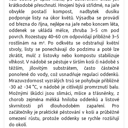
krátkodobé přeschnutí. Hnojení bývá střídmé, na jaře
obvykle postačí kompost, nadbytek dusíku
podporuje listy na úkor květů. Výsadba se provádí
od března do října, nejlépe na jaře nebo koncem léta,
oddenek se ukládá mělce, zhruba 3–5 cm pod
povrch. Rozestupy 40–60 cm odpovídají přibližně 3–5
rostlinám na m². Po odkvětu se odstraňují květní
stvoly, listy se ponechávají do podzimu a poté lze
zkrátit, mulč z listovky nebo kompostu stabilizuje
vlhkost. V nádobě se pěstuje v širším koši či nádobě s
těžším, jílovitým substrátem, často částečně
ponořené do vody, což usnadňuje regulaci oddenků.
Mrazuvzdornost vyzrálých trsů se pohybuje přibližně
-30 až -34 °C, v nádobě je citlivější promrznutí balu.
Možnými škůdci jsou slimáci, mšice a třásněnky, z
chorob zejména měkká hniloba oddenků a listové
skvrnitosti při dlouhodobém zapaření. Pro
začátečníky je praktické pěstování v koši a průběžné
omezení růstu, protože oddenky se rychle rozšiřují
do okolí.