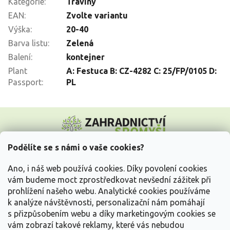
Kategorie
:
Traviny
EAN
:
Zvolte variantu
Výška
:
20-40
Barva listu
:
Zelená
Balení
:
kontejner
Plant
A: Festuca B: CZ-4282 C: 25/FP/0105 D:
Passport
:
PL
Z
á
p
a
Podělíte se s námi o vaše cookies?
t
Vše o nákupu
í
Ano, i náš web používá cookies. Díky povolení cookies
vám budeme moct zprostředkovat nevšední zážitek při
prohlížení našeho webu. Analytické cookies používáme
Informace pro Vás
k analýze návštěvnosti, personalizační nám pomáhají
s přizpůsobením webu a díky marketingovým cookies se
Kontakujte nás
vám zobrazí takové reklamy, které vás nebudou