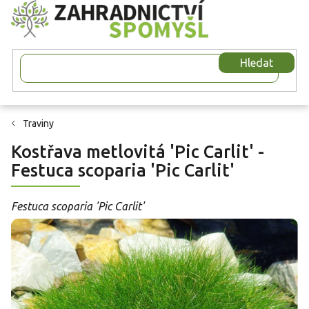
Přejít
na
obsah
Hledat
Traviny
Kostřava metlovitá 'Pic Carlit' -
Festuca scoparia 'Pic Carlit'
Festuca scoparia 'Pic Carlit'