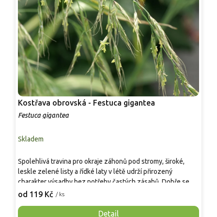
Kostřava obrovská - Festuca gigantea
K
Festuca gigantea
F
Skladem
S
J
Spolehlivá travina pro okraje záhonů pod stromy, široké,
k
leskle zelené listy a řídké laty v létě udrží přirozený
z
charakter výsadby bez potřeby častých zásahů. Dobře se
p
7
kombinuje s dlužichami, kakosty, meduňkovitými trvalkami i s
od 119 Kč
/ ks
č
keři, kde zjemní přechod mezi patrem keřů a půdou. Nejvíce
j
vyhovuje polostín, případně stín, vlhčí, ale propustná zem s
Detail