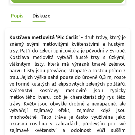
n
příměsí listovky. Oproti suchomilným kostřavám se lépe
s
uplatní tam, kde se půda na jaře déle drží svěží a v létě
n
Popis
Diskuze
nedochází k přehřívání kořenů. V dospělosti dorůstá
přibližně 0,8–1,2 m na výšku, v květu až 1,5 m, šířka trsu bývá
0,3–0,5 m.
Kostřava metlovitá 'Pic Carlit'
- druh trávy, který je
známý svými metlovitými květenstvími a hustými
trsy. Patří do čeledi lipnicovité a je původní v Evropě.
Kostřava metlovitá vytváří husté trsy s úzkými,
vláknitými listy, která má výrazné tmavě zelenou
barvu. Listy jsou převážně střapaté a rostou přímo z
trsu. Jejich výška sahá pouze do úrovně 0,3 m, roste
ve formě kulatých až elipsovitých zelených polštářů.
Květenství kostřavy metlovité jsou typicky
metlovitého tvaru, což je charakteristický rys této
trávy. Květy jsou obvykle drobné a nenápadné, ale
vytvářejí zajímavý efekt, zejména když jsou
mnohočetné. Tato tráva je často využívána jako
okrasná rostlina v zahradách, především pro své
zajímavé květenství a odolnost vůči sušším