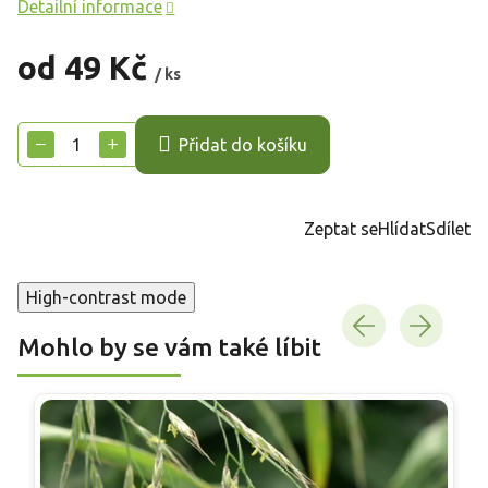
Detailní informace
od
49 Kč
/ ks
Měrná
cena:
−
+
Přidat do košíku
Zeptat se
Hlídat
Sdílet
High-contrast mode
Mohlo by se vám také líbit