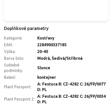
Doplňkové parametry
Kategorie
:
Kostřavy
EAN
:
2284900337185
Výška
:
20-40
Barva listu
:
Modrá
,
Šedivá/Stříbrná
Světelné
Slunce
podmínky
:
Balení
:
kontejner
A: Festuca B: CZ-4282 C: 26/FP/0077
Plant Passport
:
D: PL
A: Festuca B: CZ-4282 C: 26/FP/0034
Plant Passport 2
:
D: PL