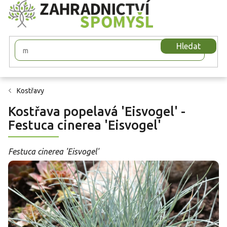
Přejít
na
obsah
Hledat
Kostřavy
Kostřava popelavá 'Eisvogel' -
Festuca cinerea 'Eisvogel'
Festuca cinerea 'Eisvogel'