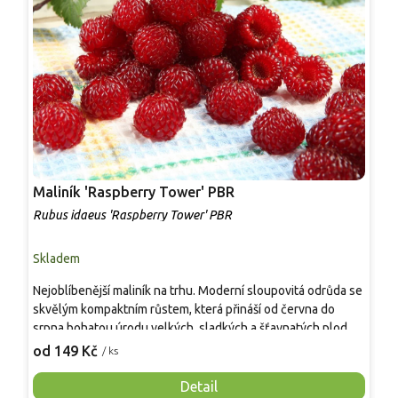
Maliník 'Raspberry Tower' PBR
P
'
Rubus idaeus 'Raspberry Tower' PBR
C
Skladem
S
Nejoblíbenější maliník na trhu. Moderní sloupovitá odrůda se
M
skvělým kompaktním růstem, která přináší od června do
A
srpna bohatou úrodu velkých, sladkých a šťavnatých plodů.
v
Pevné vzpřímené výhony tvoří elegantní habitus bez
j
od 149 Kč
o
/ ks
nutnosti opory, ideální pro nádoby, balkony i malé zahrady.
n
Mrazuvzdornost do −25 °C a spolehlivá vitalita z něj dělají
V
Detail