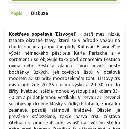
skvělou volbu pro každého pěstitele.
Popis
Diskuze
Kostřava popelavá 'Eisvogel'
- patří mezi nízké,
trsnaté okrasné trávy, které se v přírodě vážou na
chudé, suché a propustné půdy. Kultivar 'Eisvogel' je
výběr německého pěstitele Karla Partscha a v
sortimentu se objevuje také pod označením Festuca
ovina nebo Festuca glauca. Tvoří pevné, husté
bochánky úzkých, jehlicovitých listů v ocelově
modrém až stříbřitě modrozeleném tónu. Listový trs
mívá přibližně 20–25 cm na výšku a 20–30 cm do
šířky, kvetoucí stébla mohou vystoupit až kolem 35–
40 cm a přidat jemnou vertikálu. V červnu až červenci
se objevují drobné klásky v řídkých latách, zpočátku
zelenavé, později slámově hnědavé. Olistění je
převážně stálezelené, takže barva trsu zůstává
čitelná i v zimní zahradě, zvlášť na světlém štěrku