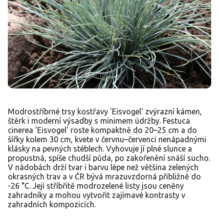
Modrostříbrné trsy kostřavy 'Eisvogel' zvýrazní kámen,
štěrk i moderní výsadby s minimem údržby. Festuca
cinerea 'Eisvogel' roste kompaktně do 20–25 cm a do
šířky kolem 30 cm, kvete v červnu–červenci nenápadnými
klásky na pevných stéblech. Vyhovuje jí plné slunce a
propustná, spíše chudší půda, po zakořenění snáší sucho.
V nádobách drží tvar i barvu lépe než většina zelených
okrasných trav a v ČR bývá mrazuvzdorná přibližně do
-26 °C. Její stříbřitě modrozelené listy jsou ceněny
zahradníky a mohou vytvořit zajímavé kontrasty v
zahradních kompozicích.