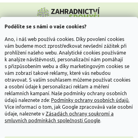
Z
á
p
a
Podělíte se s námi o vaše cookies?
t
Vše o nákupu
í
Ano, i náš web používá cookies. Díky povolení cookies
vám budeme moct zprostředkovat nevšední zážitek při
prohlížení našeho webu. Analytické cookies používáme
Informace pro Vás
k analýze návštěvnosti, personalizační nám pomáhají
s přizpůsobením webu a díky marketingovým cookies se
Kontakujte nás
vám zobrazí takové reklamy, které vás nebudou
otravovat.
S vaším souhlasem můžeme používat cookies
a osobní údaje k personalizaci reklam a měření
reklamních kampaní. Naše podmínky ochrany osobních
údajů naleznete zde:
Podmínky ochrany osobních údajů.
Více informací o tom, jak Google zpracovává vaše osobní
údaje, naleznete v
Zásadách ochrany soukromí a
smluvních podmínkách společnosti Google
.