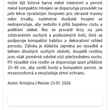
může být listová barva méně intenzivní a porost
méně kompaktní. Hnojení se doporučuje provádět na
jaře lehce vyváženým hnojivem pro okrasné traviny
nebo trvalky, nadměrné dusíkaté hnojení se
nedoporučuje, aby nedošlo k příliš bujnému růstu a
poléhání stébel. Řez se provádí brzy na jaře
odstraněním suchých a poškozených listů, čímž se
podporuje kompaktní habitus a dekorativní vzhled
porostu. Zálivka je důležitá zejména po výsadbě a
během dlouhých suchých období, dospělé rostliny
jsou však poměrně odolné vůči přechodnému suchu.
Při výsadbě více rostlin se doporučuje spon přibližně
25–30 cm, aby vznikl hustý a kompaktní porost. Je
mrazuvzdorná a nevyžaduje zimní ochranu.
Autor: Kristýna | Revize: 23.01. 2026