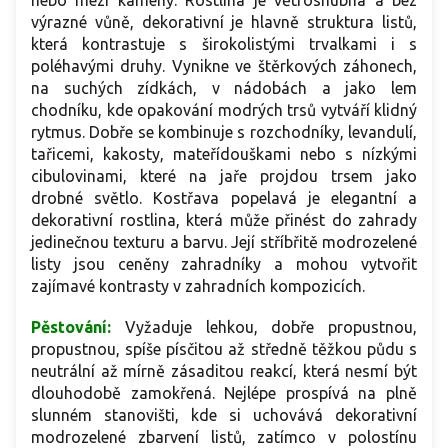
nebo mezi kameny. Rostlina je větrosnubná a bez
výrazné vůně, dekorativní je hlavně struktura listů,
která kontrastuje s širokolistými trvalkami i s
poléhavými druhy. Vynikne ve štěrkových záhonech,
na suchých zídkách, v nádobách a jako lem
chodníku, kde opakování modrých trsů vytváří klidný
rytmus. Dobře se kombinuje s rozchodníky, levandulí,
tařicemi, kakosty, mateřídouškami nebo s nízkými
cibulovinami, které na jaře projdou trsem jako
drobné světlo. Kostřava popelavá je elegantní a
dekorativní rostlina, která může přinést do zahrady
jedinečnou texturu a barvu. Její stříbřitě modrozelené
listy jsou ceněny zahradníky a mohou vytvořit
zajímavé kontrasty v zahradních kompozicích.
Pěstování:
Vyžaduje lehkou, dobře propustnou,
propustnou, spíše písčitou až středně těžkou půdu s
neutrální až mírně zásaditou reakcí, která nesmí být
dlouhodobě zamokřená. Nejlépe prospívá na plně
slunném stanovišti, kde si uchovává dekorativní
modrozelené zbarvení listů, zatímco v polostínu