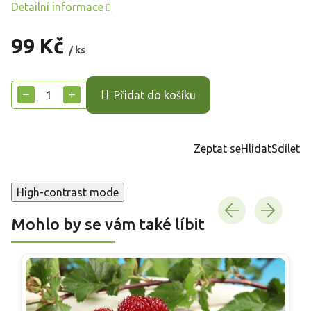
Detailní informace
99 Kč
/ ks
Měrná
cena:
−
+
Přidat do košíku
Zeptat se
Hlídat
Sdílet
High-contrast mode
Mohlo by se vám také líbit