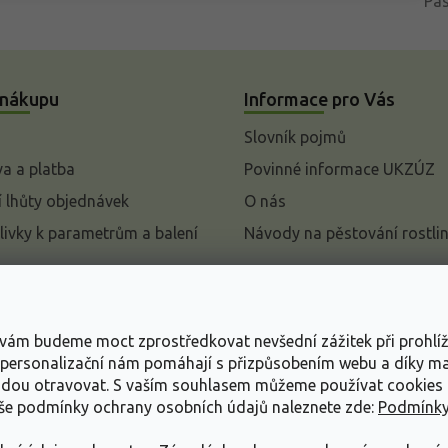
Pa
 nákupu
Informace pro Vás
Slovník pojmů
a a platba
Povinné informace UKZÚZ
 lhůty objednávek
O nás
livky k parametrům a balení
Návody na pěstování rostli
pení od kupní smlouvy
mace
s vám budeme moct zprostředkovat nevšední zážitek při prohlí
ace o ochraně osobních
, personalizační nám pomáhají s přizpůsobením webu a díky 
udou otravovat.
S vaším souhlasem můžeme používat cookies 
dní podmínky
aše podmínky ochrany osobních údajů naleznete zde:
Podmínky