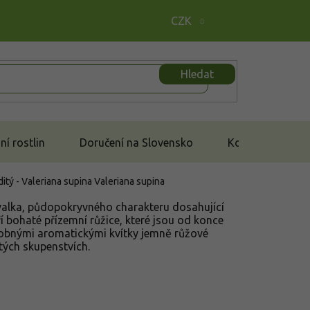
CZK
Hledat
í rostlin
Doručení na Slovensko
Kontakt
ditý - Valeriana supina
Valeriana supina
rvalka, půdopokryvného charakteru dosahující
 bohaté přízemní růžice, které jsou od konce
obnými aromatickými kvítky jemně růžové
tých skupenstvích.