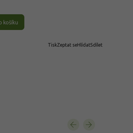
o košíku
Tisk
Zeptat se
Hlídat
Sdílet