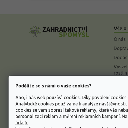
Z
á
Vše o
p
a
O nás
t
í
Doprav
Dodací
Vysvět
rostlin
Odstou
Podělíte se s námi o vaše cookies?
Rekla
Ano, i náš web používá cookies. Díky povolení cookie
Inform
Analytické cookies používáme k analýze návštěvnosti
údajů
cookies se vám zobrazí takové reklamy, které vás neb
Obcho
personalizaci reklam a měření reklamních kampaní. N
údajů.