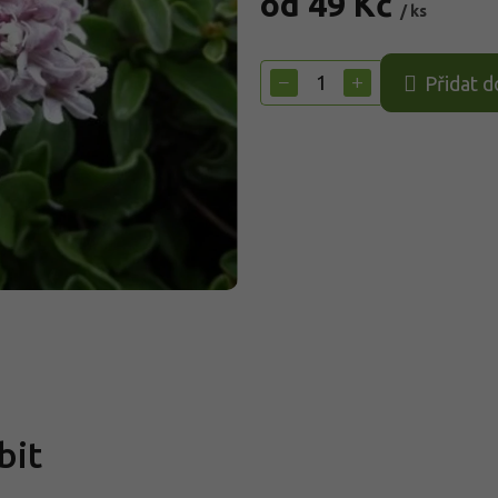
od
49 Kč
/ ks
Měrná
cena:
−
+
Přidat d
bit