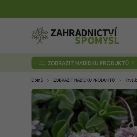
Přejít
na
obsah
ZOBRAZIT NABÍDKU PRODUKTŮ
Domů
ZOBRAZIT NABÍDKU PRODUKTŮ
Trvalk