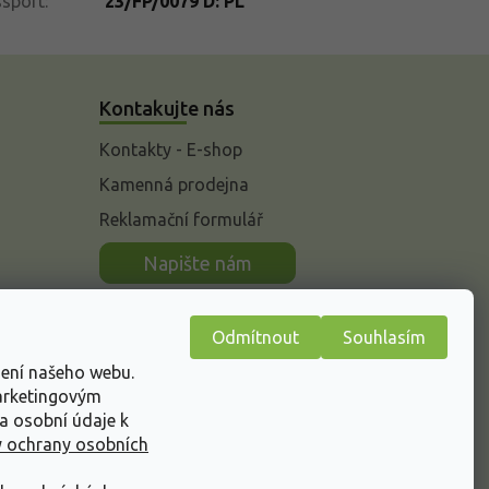
ssport
:
23/FP/0079 D: PL
Kontakujte nás
Kontakty - E-shop
Kamenná prodejna
Reklamační formulář
n
Napište nám
Odmítnout
Souhlasím
žení našeho webu.
marketingovým
a osobní údaje k
 ochrany osobních