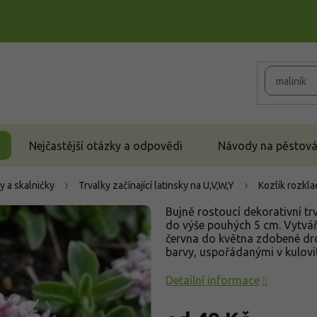
Nejčastější otázky a odpovědi
Návody na pěstován
y a skalničky
Trvalky začínající latinsky na U,V,W,Y
Kozlík rozkla
Bujně rostoucí dekorativní t
do výše pouhých 5 cm. Vytváří
června do května zdobené dr
barvy, uspořádanými v kulovi
Detailní informace