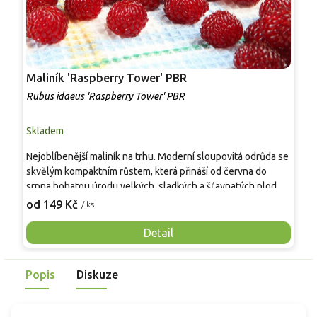
Maliník 'Raspberry Tower' PBR
P
'
Rubus idaeus 'Raspberry Tower' PBR
C
Skladem
S
Nejoblíbenější maliník na trhu. Moderní sloupovitá odrůda se
M
skvělým kompaktním růstem, která přináší od června do
A
srpna bohatou úrodu velkých, sladkých a šťavnatých plodů.
v
Pevné vzpřímené výhony tvoří elegantní habitus bez
j
od 149 Kč
o
/ ks
nutnosti opory, ideální pro nádoby, balkony i malé zahrady.
n
Mrazuvzdornost do −25 °C a spolehlivá vitalita z něj dělají
V
Detail
skvělou volbu pro každého pěstitele.
Popis
Diskuze