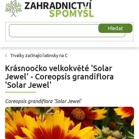
Přejít
na
obsah
Hledat
Trvalky začínající latinsky na C
Krásnoočko velkokvěté 'Solar
Jewel' - Coreopsis grandiflora
'Solar Jewel'
Coreopsis grandiflora 'Solar Jewel'