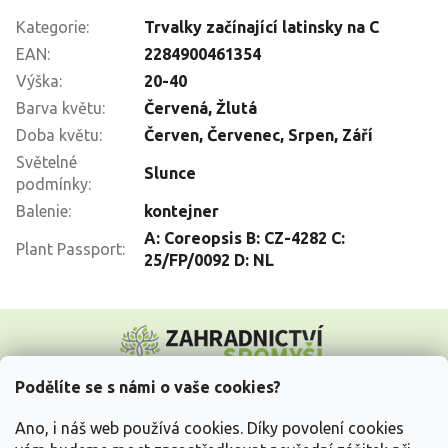
Kategorie
:
Trvalky začínající latinsky na C
EAN
:
2284900461354
Výška
:
20-40
Barva květu
:
Červená
,
Žlutá
Doba květu
:
Červen
,
Červenec
,
Srpen
,
Září
Světelné
Slunce
podmínky
:
Balenie
:
kontejner
A: Coreopsis B: CZ-4282 C:
Plant Passport
:
25/FP/0092 D: NL
Z
á
p
a
Podělíte se s námi o vaše cookies?
t
Vše o nákupu
í
Ano, i náš web používá cookies. Díky povolení cookies