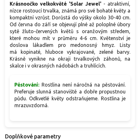
Krásnoočko velkokvěté 'Solar Jewel'
-
atraktivní,
nízce rostoucí trvalka, známá pro své bohaté květy a
kompaktní vzrůst. Dorůstá do výšky okolo 30-40 cm.
Od června do září se objevují plné až poloplné úbory
sytě žluto-červených květů s oranžovým středem,
které mohou mít v průměru 4-6 cm. Květenství je
doslova lákadlem pro medonosný hmyz. Listy
má kopinaté, hluboce vykrajované, zelené barvy.
Krásně vynikne na okraji trvalkových záhonů, na
skalce i v okrasných nádobách a truhlících.
Pěstování:
Rostlina není náročná na pěstování.
Preferuje slunná stanoviště a dobře propustnou
půdu. Odkvetlé květy odstraňujeme. Rostlina je
mrazuvzdorná.
Doplňkové parametry