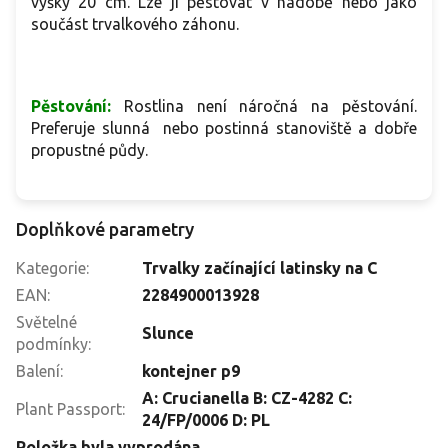
výšky 20 cm. Lze ji pěstovat v nádobě nebo jako
součást trvalkového záhonu.
Pěstování:
Rostlina není náročná na pěstování.
Preferuje slunná nebo postinná stanoviště a dobře
propustné půdy.
Doplňkové parametry
Kategorie
:
Trvalky začínající latinsky na C
EAN
:
2284900013928
Světelné
Slunce
podmínky
:
Balení
:
kontejner p9
A: Crucianella B: CZ-4282 C:
Plant Passport
:
24/FP/0006 D: PL
Položka byla vyprodána…