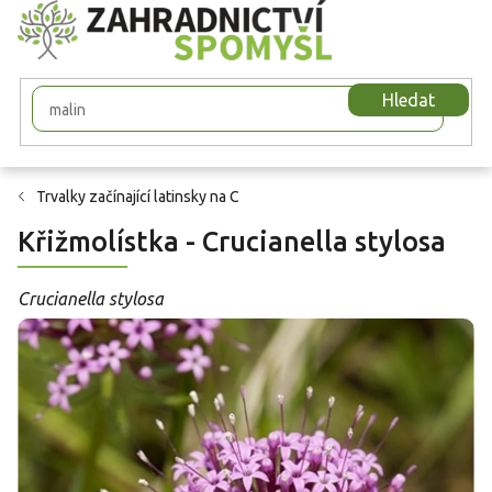
Přejít
na
obsah
Hledat
Trvalky začínající latinsky na C
Křižmolístka - Crucianella stylosa
Crucianella stylosa