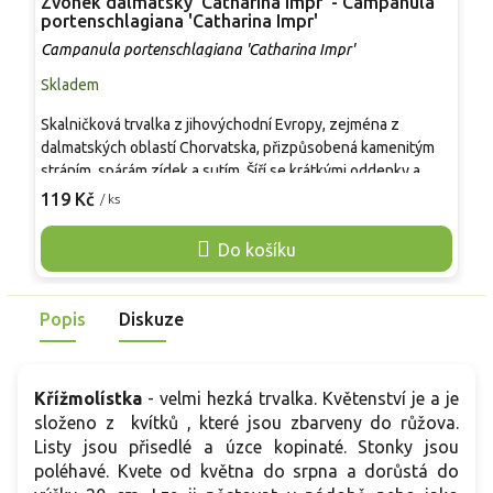
Zvonek dalmatský 'Catharina Impr' - Campanula
C
portenschlagiana 'Catharina Impr'
C
Campanula portenschlagiana 'Catharina Impr'
Skladem
S
Skalničková trvalka z jihovýchodní Evropy, zejména z
C
dalmatských oblastí Chorvatska, přizpůsobená kamenitým
s
stráním, spárám zídek a sutím. Šíří se krátkými oddenky a
2
vytváří nízké koberce. Kultivar 'Catharina Impr' roste do
119 Kč
/ ks
0
o
kompaktního polštáře drobných, ledvinitých až srdčitých
p
listů, v mírných zimách částečně zelených. Od června do
Do košíku
c
září nese množství modrofialových zvonků, dorůstá 10–15
č
cm a 40–60 cm do šířky. Hodí se do skalek, koryt a na převis
c
přes zídky, dobře ladí s tařicí, rozchodníky a mateřídouškou.
Popis
Diskuze
k
Křížmolístka
- velmi hezká trvalka. Květenství je a je
složeno z kvítků , které jsou zbarveny do růžova.
Listy jsou přisedlé a úzce kopinaté. Stonky jsou
poléhavé. Kvete od května do srpna a dorůstá do