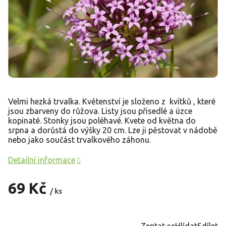
Velmi hezká trvalka. Květenství je složeno z kvítků , které
jsou zbarveny do růžova. Listy jsou přisedlé a úzce
kopinaté. Stonky jsou poléhavé. Kvete od května do
srpna a dorůstá do výšky 20 cm. Lze ji pěstovat v nádobě
nebo jako součást trvalkového záhonu.
Detailní informace
69 Kč
/ ks
Měrná
cena:
Zeptat se
Hlídat
Sdílet