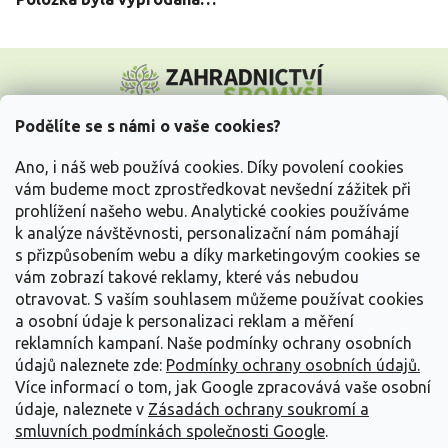
Z
á
p
a
Podělíte se s námi o vaše cookies?
t
Vše o nákupu
í
Ano, i náš web používá cookies. Díky povolení cookies
vám budeme moct zprostředkovat nevšední zážitek při
prohlížení našeho webu. Analytické cookies používáme
Informace pro Vás
k analýze návštěvnosti, personalizační nám pomáhají
s přizpůsobením webu a díky marketingovým cookies se
Kontakujte nás
vám zobrazí takové reklamy, které vás nebudou
otravovat.
S vaším souhlasem můžeme používat cookies
a osobní údaje k personalizaci reklam a měření
reklamních kampaní. Naše podmínky ochrany osobních
údajů naleznete zde:
Podmínky ochrany osobních údajů.
Více informací o tom, jak Google zpracovává vaše osobní
údaje, naleznete v
Zásadách ochrany soukromí a
smluvních podmínkách společnosti Google
.