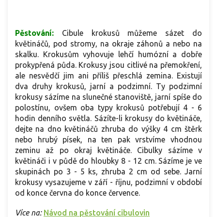
Pěstování:
Cibule krokusů můžeme sázet do
květináčů, pod stromy, na okraje záhonů a nebo na
skalku. Krokusům vyhovuje lehčí humózní a dobře
prokypřená půda. Krokusy jsou citlivé na přemokření,
ale nesvědčí jim ani příliš přeschlá zemina. Existují
dva druhy krokusů, jarní a podzimní. Ty podzimní
krokusy sázíme na slunečné stanoviště, jarní spíše do
polostínu, ovšem oba typy krokusů potřebují 4 - 6
hodin denního světla. Sázíte-li krokusy do květináče,
dejte na dno květináčů zhruba do výšky 4 cm štěrk
nebo hrubý písek, na ten pak vrstvíme vhodnou
zeminu až po okraj květináče. Cibulky sázíme v
květináči i v půdě do hloubky 8 - 12 cm. Sázíme je ve
skupinách po 3 - 5 ks, zhruba 2 cm od sebe. Jarní
krokusy vysazujeme v září - říjnu, podzimní v období
od konce června do konce července.
Více na:
Návod na pěstování cibulovin