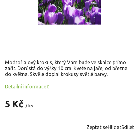
Modrofialový krokus, který Vám bude ve skalce přímo
zářit. Dorůstá do výšky 10 cm. Kvete na jaře, od března
do května. Skvěle doplní krokusy světlé barvy.
Detailní informace
5 Kč
/ ks
Měrná
cena:
Zeptat se
Hlídat
Sdílet