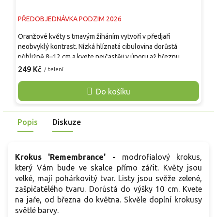
PŘEDOBJEDNÁVKA PODZIM 2026
P
Oranžové květy s tmavým žíháním vytvoří v předjaří
V
neobvyklý kontrast. Nízká hlíznatá cibulovina dorůstá
z
přibližně 8–12 cm a kvete nejčastěji v únoru až březnu.
p
Květy jsou zlatě oranžové až meruňkově oranžové, na vnější
K
249 Kč
1
/ balení
straně s výrazným tmavě purpurovým až hnědočerným
n
žíháním, které připomíná kresbu motýlích křídel. Za slunce
p
Do košíku
se pohárky široce otevírají a odhalují žlutý střed. Vynikne ve
p
skalkách, štěrkových záhonech, nádobách, jarních miskách i
p
nízkých skupinách u cest.
k
Popis
Diskuze
Krokus 'Remembrance' -
modrofialový krokus,
který Vám bude ve skalce přímo zářit. Květy jsou
velké, mají pohárkovitý tvar. Listy jsou svěže zelené,
zašpičatělého tvaru. Dorůstá do výšky 10 cm. Kvete
na jaře, od března do května. Skvěle doplní krokusy
světlé barvy.