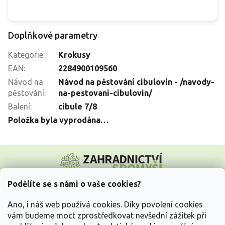
Doplňkové parametry
Kategorie
:
Krokusy
EAN
:
2284900109560
Návod na
Návod na pěstování cibulovin - /navody-
pěstování
:
na-pestovani-cibulovin/
Balení
:
cibule 7/8
Položka byla vyprodána…
Z
á
p
a
Podělíte se s námi o vaše cookies?
t
Vše o nákupu
í
Ano, i náš web používá cookies. Díky povolení cookies
vám budeme moct zprostředkovat nevšední zážitek při