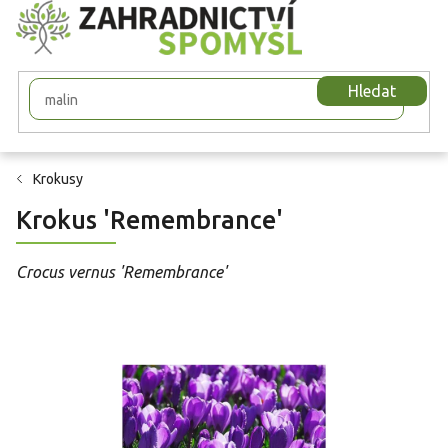
Přejít
na
obsah
Hledat
Krokusy
Krokus 'Remembrance'
Crocus vernus 'Remembrance'