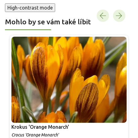
High-contrast mode
Mohlo by se vám také líbit
Krokus 'Orange Monarch'
K
Crocus 'Orange Monarch'
C