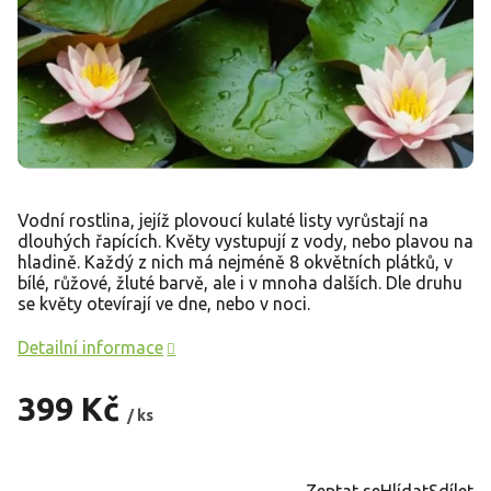
Vodní rostlina, jejíž plovoucí kulaté listy vyrůstají na
dlouhých řapících. Květy vystupují z vody, nebo plavou na
hladině. Každý z nich má nejméně 8 okvětních plátků, v
bílé, růžové, žluté barvě, ale i v mnoha dalších. Dle druhu
se květy otevírají ve dne, nebo v noci.
Detailní informace
399 Kč
/ ks
Měrná
cena:
Zeptat se
Hlídat
Sdílet