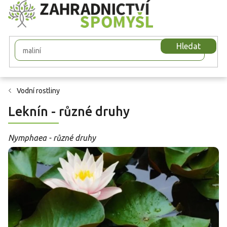
Přejít
na
obsah
Hledat
Vodní rostliny
Leknín - různé druhy
Nymphaea - různé druhy