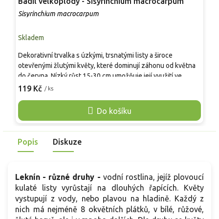
Badil velkoplodý - Sisyrinchium macrocarpum
P
Sisyrinchium macrocarpum
A
Skladem
S
Dekorativní trvalka s úzkými, trsnatými listy a široce
V
otevřenými žlutými květy, které dominují záhonu od května
t
do června. Nízký růst 15-30 cm umožňuje její využití ve
m
slunných skalkách, na okrajích záhonů i v nádobách s
119 Kč
/ ks
ž
o
propustnou půdou. Rostlina preferuje slunce až polostín a
o
propustné stanoviště, kde dobře snáší suché období i lehčí
Do košíku
n
půdy. Jemná kresba květů dodává výsadbě kontrast a
m
texturu.
Popis
Diskuze
Leknín - různé druhy -
vodní rostlina, jejíž plovoucí
kulaté listy vyrůstají na dlouhých řapících. Květy
vystupují z vody, nebo plavou na hladině. Každý z
nich má nejméně 8 okvětních plátků, v bílé, růžové,