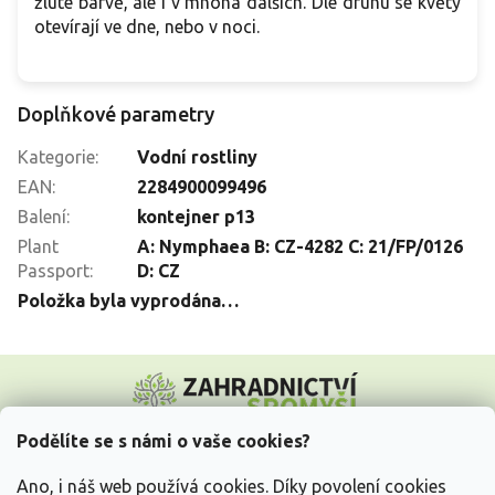
žluté barvě, ale i v mnoha dalších. Dle druhu se květy
otevírají ve dne, nebo v noci.
Doplňkové parametry
Kategorie
:
Vodní rostliny
EAN
:
2284900099496
Balení
:
kontejner p13
Plant
A: Nymphaea B: CZ-4282 C: 21/FP/0126
Passport
:
D: CZ
Položka byla vyprodána…
Z
á
p
a
Podělíte se s námi o vaše cookies?
t
Vše o nákupu
í
Ano, i náš web používá cookies. Díky povolení cookies