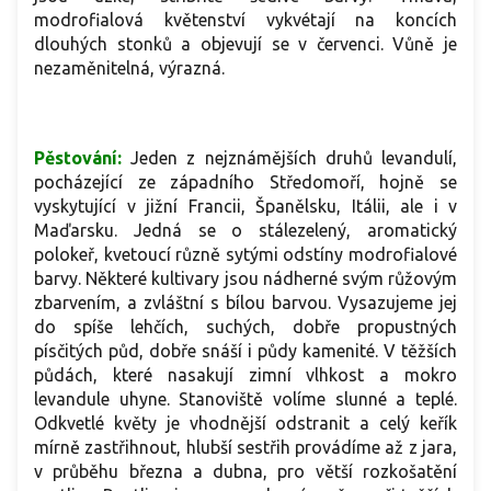
modrofialová květenství vykvétají na koncích
dlouhých stonků a objevují se v červenci. Vůně je
nezaměnitelná, výrazná.
Pěstování:
Jeden z nejznámějších druhů levandulí,
pocházející ze západního Středomoří, hojně se
vyskytující v jižní Francii, Španělsku, Itálii, ale i v
Maďarsku. Jedná se o stálezelený, aromatický
polokeř, kvetoucí různě sytými odstíny modrofialové
barvy. Některé kultivary jsou nádherné svým růžovým
zbarvením, a zvláštní s bílou barvou. Vysazujeme jej
do spíše lehčích, suchých, dobře propustných
písčitých půd, dobře snáší i půdy kamenité. V těžších
půdách, které nasakují zimní vlhkost a mokro
levandule uhyne. Stanoviště volíme slunné a teplé.
Odkvetlé květy je vhodnější odstranit a celý keřík
mírně zastřihnout, hlubší sestřih provádíme až z jara,
v průběhu března a dubna, pro větší rozkošatění