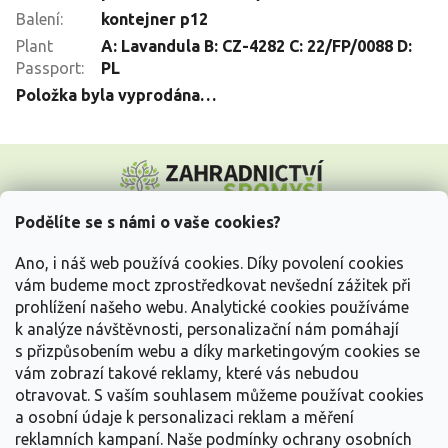
Balení
:
kontejner p12
Plant
A: Lavandula B: CZ-4282 C: 22/FP/0088 D:
Passport
:
PL
Položka byla vyprodána…
Z
á
p
a
Podělíte se s námi o vaše cookies?
t
Vše o nákupu
í
Ano, i náš web používá cookies. Díky povolení cookies
vám budeme moct zprostředkovat nevšední zážitek při
prohlížení našeho webu. Analytické cookies používáme
Informace pro Vás
k analýze návštěvnosti, personalizační nám pomáhají
s přizpůsobením webu a díky marketingovým cookies se
Kontakujte nás
vám zobrazí takové reklamy, které vás nebudou
otravovat.
S vaším souhlasem můžeme používat cookies
a osobní údaje k personalizaci reklam a měření
reklamních kampaní. Naše podmínky ochrany osobních