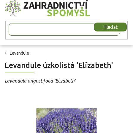
Přejít
na
obsah
Hledat
Levandule
Levandule úzkolistá 'Elizabeth'
Lavandula angustifolia 'Elizabeth'