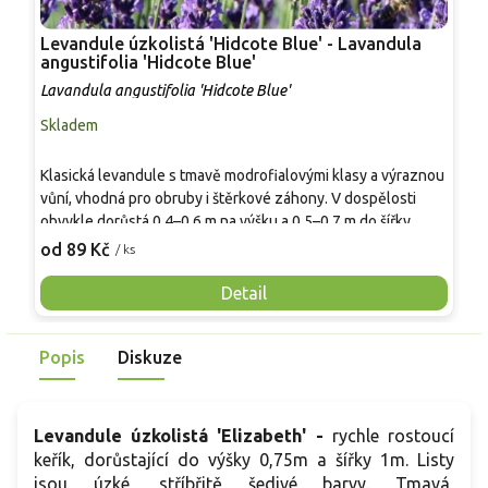
Levandule úzkolistá 'Hidcote Blue' - Lavandula
L
angustifolia 'Hidcote Blue'
a
Lavandula angustifolia 'Hidcote Blue'
L
Skladem
S
Klasická levandule s tmavě modrofialovými klasy a výraznou
K
vůní, vhodná pro obruby i štěrkové záhony. V dospělosti
v
obvykle dorůstá 0,4–0,6 m na výšku a 0,5–0,7 m do šířky.
0
Kvete od června do srpna, listy jsou šedozelené se
s
od 89 Kč
o
/ ks
stříbřitým nádechem a v zimě často částečně vytrvávají. Po
l
zakořenění snáší sucho, vyhovuje jí propustná půda s pH
s
Detail
zhruba 6,5–8. Květy jsou vhodné k řezu i sušení a rostlina
r
bývá včelomilná. Oproti drobnějšímu kultivaru 'Hidcote
(
Popis
Diskuze
Compact' působí vyšším květním patrem.
n
Levandule úzkolistá 'Elizabeth' -
rychle rostoucí
keřík, dorůstající do výšky 0,75m a šířky 1m. Listy
jsou úzké, stříbřitě šedivé barvy. Tmavá,