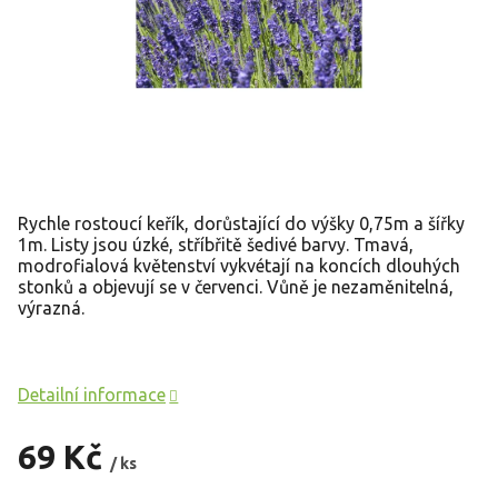
Rychle rostoucí keřík, dorůstající do výšky 0,75m a šířky
1m. Listy jsou úzké, stříbřitě šedivé barvy. Tmavá,
modrofialová květenství vykvétají na koncích dlouhých
stonků a objevují se v červenci. Vůně je nezaměnitelná,
výrazná.
Detailní informace
69 Kč
/ ks
Měrná