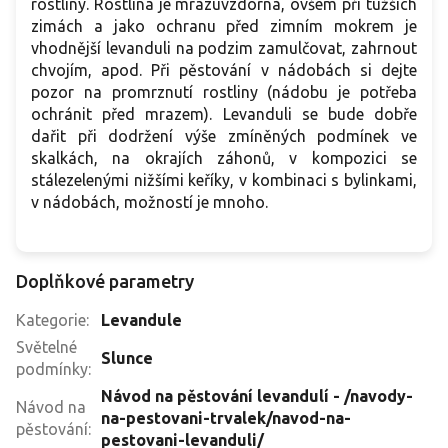
rostliny. Rostlina je mrazuvzdorná, ovšem při tužších
zimách a jako ochranu před zimním mokrem je
vhodnější levanduli na podzim zamulčovat, zahrnout
chvojím, apod. Při pěstování v nádobách si dejte
pozor na promrznutí rostliny (nádobu je potřeba
ochránit před mrazem). Levanduli se bude dobře
dařit při dodržení výše zmíněných podmínek ve
skalkách, na okrajích záhonů, v kompozici se
stálezelenými nižšími keříky, v kombinaci s bylinkami,
v nádobách, možností je mnoho.
Doplňkové parametry
Kategorie
:
Levandule
Světelné
Slunce
podmínky
:
Návod na pěstování levandulí - /navody-
Návod na
na-pestovani-trvalek/navod-na-
pěstování
:
pestovani-levanduli/