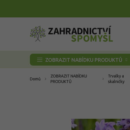
Přejít
na
obsah
ZOBRAZIT NABÍDKU PRODUKTŮ
ZOBRAZIT NABÍDKU
Trvalky a
Domů
PRODUKTŮ
skalničky