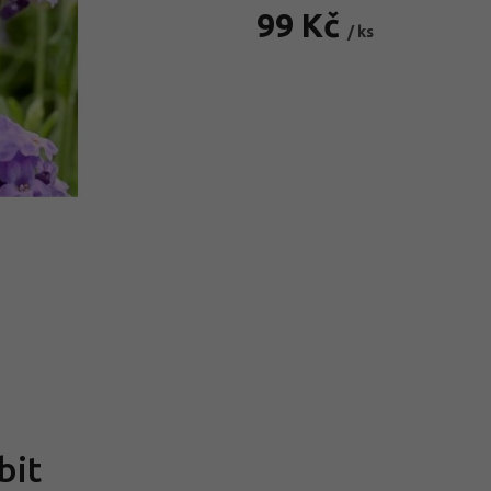
99 Kč
/ ks
Měrná
cena:
bit