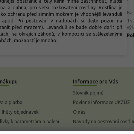
dnější odstranit a celý keřík mírně zastřihnout, hlubší
na a dubna, pro větší rozkošatění rostliny. Rostlina je
Bal
ako ochranu před zimním mokrem je vhodnější levanduli
 apod. Při pěstování v nádobách si dejte pozor na
Tva
ránit před mrazem). Levanduli se bude dobře dařit při
výš
ách, na okrajích záhonů, v kompozici se stálezelenými
Po
ádobách, možností je mnoho.
 nákupu
Informace pro Vás
Slovník pojmů
a a platba
Povinné informace UKZÚZ
 lhůty objednávek
O nás
livky k parametrům a balení
Návody na pěstování rostli