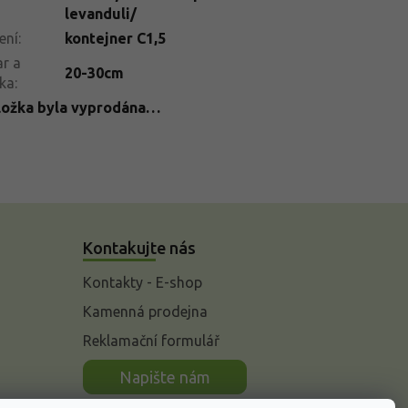
levanduli/
ení
:
kontejner C1,5
r a
20-30cm
ka
:
ložka byla vyprodána…
Kontakujte nás
Kontakty - E-shop
Kamenná prodejna
Reklamační formulář
n
Napište nám