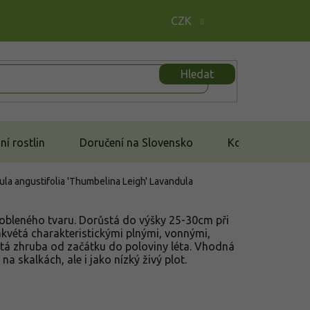
CZK
Hledat
í rostlin
Doručení na Slovensko
Kontakt
ula angustifolia 'Thumbelina Leigh'
Lavandula
obleného tvaru. Dorůstá do výšky 25-30cm při
akvétá charakteristickými plnými, vonnými,
tá zhruba od začátku do poloviny léta. Vhodná
na skalkách, ale i jako nízký živý plot.