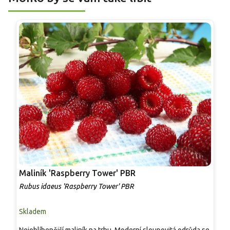
Maliník 'Raspberry Tower' PBR
P
'
Rubus idaeus 'Raspberry Tower' PBR
C
Skladem
S