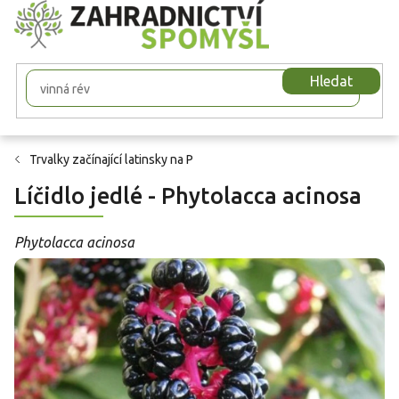
Přejít
na
obsah
Hledat
Trvalky začínající latinsky na P
Líčidlo jedlé - Phytolacca acinosa
Phytolacca acinosa