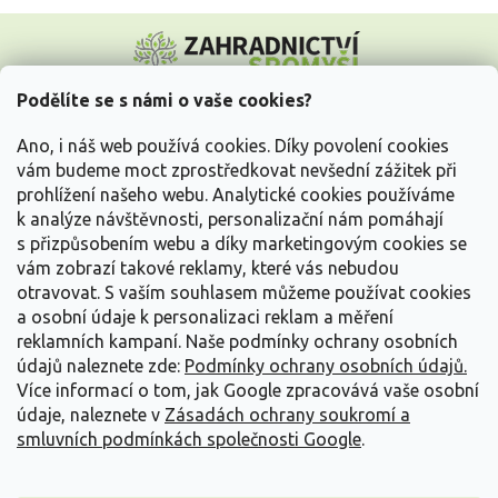
Z
á
p
a
Podělíte se s námi o vaše cookies?
t
Vše o nákupu
í
Ano, i náš web používá cookies. Díky povolení cookies
vám budeme moct zprostředkovat nevšední zážitek při
prohlížení našeho webu. Analytické cookies používáme
Informace pro Vás
k analýze návštěvnosti, personalizační nám pomáhají
s přizpůsobením webu a díky marketingovým cookies se
Kontakujte nás
vám zobrazí takové reklamy, které vás nebudou
otravovat.
S vaším souhlasem můžeme používat cookies
a osobní údaje k personalizaci reklam a měření
reklamních kampaní. Naše podmínky ochrany osobních
údajů naleznete zde:
Podmínky ochrany osobních údajů.
Více informací o tom, jak Google zpracovává vaše osobní
údaje, naleznete v
Zásadách ochrany soukromí a
smluvních podmínkách společnosti Google
.