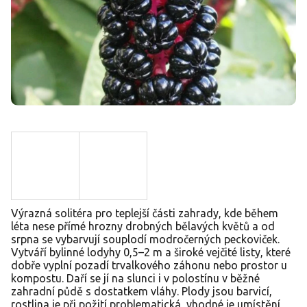
Výrazná solitéra pro teplejší části zahrady, kde během
léta nese přímé hrozny drobných bělavých květů a od
srpna se vybarvují souplodí modročerných peckoviček.
Vytváří bylinné lodyhy 0,5–2 m a široké vejčité listy, které
dobře vyplní pozadí trvalkového záhonu nebo prostor u
kompostu. Daří se jí na slunci i v polostínu v běžné
zahradní půdě s dostatkem vláhy. Plody jsou barvicí,
rostlina je při požití problematická, vhodné je umístění