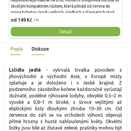
Nejoblíbenější maliník na trhu. Moderní sloupovitá odrůda se
M
skvělým kompaktním růstem, která přináší od června do
A
srpna bohatou úrodu velkých, sladkých a šťavnatých plodů.
v
Pevné vzpřímené výhony tvoří elegantní habitus bez
j
od 149 Kč
o
/ ks
nutnosti opory, ideální pro nádoby, balkony i malé zahrady.
n
Mrazuvzdornost do −25 °C a spolehlivá vitalita z něj dělají
V
Detail
skvělou volbu pro každého pěstitele.
Popis
Diskuze
Líčidlo jedlé
- vytrvalá trvalka původem z
jihovýchodní a východní Asie, v Evropě místy
zplaňuje a je doloženo i v české krajině. Z
podzemního zásobního kořene každoročně vyrůstají
dužnaté, podélně rýhované lodyhy, obvykle 0,5–2 m
vysoké a 0,8–1 m široké, s široce vejčitými až
eliptickými listy dlouhými zhruba 10–30 cm. Od
července do září se na vrcholech výhonů objevují
přímé hrozny s hustě nahloučenými květy. Okvětní
lístky jsou bílé až žlutavě zelené, prašníky mohou být