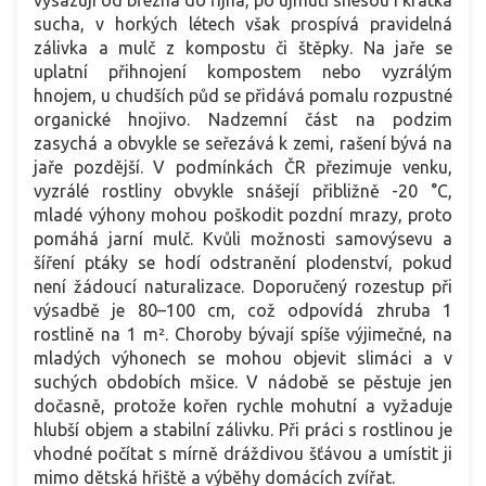
vysazují od března do října, po ujmutí snesou i krátká
sucha, v horkých létech však prospívá pravidelná
zálivka a mulč z kompostu či štěpky. Na jaře se
uplatní přihnojení kompostem nebo vyzrálým
hnojem, u chudších půd se přidává pomalu rozpustné
organické hnojivo. Nadzemní část na podzim
zasychá a obvykle se seřezává k zemi, rašení bývá na
jaře pozdější. V podmínkách ČR přezimuje venku,
vyzrálé rostliny obvykle snášejí přibližně -20 °C,
mladé výhony mohou poškodit pozdní mrazy, proto
pomáhá jarní mulč. Kvůli možnosti samovýsevu a
šíření ptáky se hodí odstranění plodenství, pokud
není žádoucí naturalizace. Doporučený rozestup při
výsadbě je 80–100 cm, což odpovídá zhruba 1
rostlině na 1 m². Choroby bývají spíše výjimečné, na
mladých výhonech se mohou objevit slimáci a v
suchých obdobích mšice. V nádobě se pěstuje jen
dočasně, protože kořen rychle mohutní a vyžaduje
hlubší objem a stabilní zálivku. Při práci s rostlinou je
vhodné počítat s mírně dráždivou šťávou a umístit ji
mimo dětská hřiště a výběhy domácích zvířat.