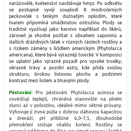
narůžovělé, květenství navštěvuje hmyz. Po odkvětu
se postupně vyvíjí souplodí 8 modročerných
peckoviček s tenkým dužnatým oplodím, které
tvarem připomíná smáčknutou ostružinu. Plody se
tradičně využívají jako barvivo například do likérů,
zároveň je vhodné počítat s obsahem saponinů a
dalších dráždivých látek v různých částech rostliny a
s rizikem záměny s líčidlem americkým (Phytolacca
americana), které bývá výrazněji toxické. V kompozici
se uplatní jako výrazné pozadí pro vysoké trvalky,
okrasné trávy a pozdní astry, kde přidá svislou
strukturu, širokou listovou plochu a podzimní
kontrast mezi listem a tmavými plody.
Pěstování:
Pro pěstování Phytolacca acinosa se
osvědčují teplejší, chráněná stanoviště na plném
slunci až v polostínu, ideálně mimo větrné průvany.
Vyhovuje jí živná půda s dobrou vláhovou kapacitou
a drenáží, pH přibližně 6,0–7,5, dlouhodobé
přemokření snižuje vitalitu kořenů. Rostliny se