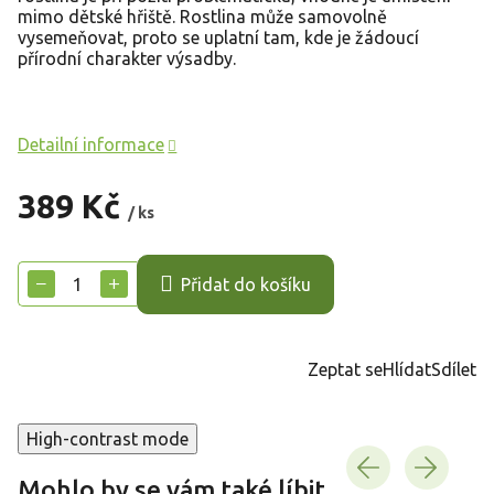
mimo dětské hřiště. Rostlina může samovolně
vysemeňovat, proto se uplatní tam, kde je žádoucí
přírodní charakter výsadby.
Detailní informace
389 Kč
/ ks
Měrná
cena:
−
+
Přidat do košíku
Zeptat se
Hlídat
Sdílet
High-contrast mode
Mohlo by se vám také líbit