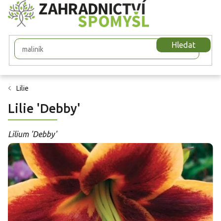
Přejít
na
obsah
Hledat
Lilie
Lilie 'Debby'
Lilium 'Debby'