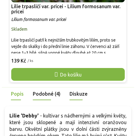
Lilie trpasličí var. pricei - Lilium formosanum var.
P
pricei
R
Lilium formosanum var. pricei
Skladem
P
Lilie trpasličí patří k nejnižším trubkovitým liliím, proto se
V
vejde do skalky i do přední linie záhonu. V červenci až září
p
nese 1–3 bílé, silně vonné květy dlouhé až 20 cm s
p
purpurovým rubem. Oproti běžné formě Lilium formosanum
139 Kč
/ ks
v
o
nezabírá místo výškou, přesto působí výrazně i v nádobě u
k
posezení. Nejlépe vyniká ve štěrkové výsadbě nebo v
Do košíku
p
květináči s drenáží, kde je snadné uhlídat přemokření.
b
Pěstování je snadné v dobře propustné, nevápenaté půdě,
p
zimní ochrana se vyplácí. Pro kočky je lilie toxická.
Popis
Podobné (4)
Diskuze
c
Lilie 'Debby'
- kultivar s nádhernými a velkými květy,
které jsou sklopené a mají intenzivní oranžovou
barvu. Okvětní plátky jsou v dolní části zvýrazněny
červeno hnědým okem. Tato lilie má bujný růst. Květy