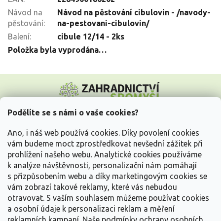
Návod na
Návod na pěstování cibulovin - /navody-
pěstování
:
na-pestovani-cibulovin/
Balení
:
cibule 12/14 - 2ks
Položka byla vyprodána…
Z
á
p
a
Podělíte se s námi o vaše cookies?
t
Vše o nákupu
í
Ano, i náš web používá cookies. Díky povolení cookies
vám budeme moct zprostředkovat nevšední zážitek při
prohlížení našeho webu. Analytické cookies používáme
Informace pro Vás
k analýze návštěvnosti, personalizační nám pomáhají
s přizpůsobením webu a díky marketingovým cookies se
Kontakujte nás
vám zobrazí takové reklamy, které vás nebudou
otravovat.
S vaším souhlasem můžeme používat cookies
a osobní údaje k personalizaci reklam a měření
reklamních kampaní. Naše podmínky ochrany osobních