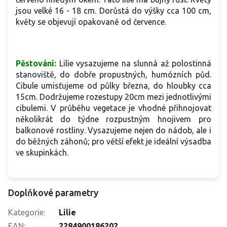
jsou velké 16 - 18 cm. Dorůstá do výšky cca 100 cm,
květy se objevují opakovaně od července.
Pěstování:
Lilie vysazujeme na slunná až polostinná
stanoviště, do dobře propustných, humózních půd.
Cibule umisťujeme od půlky března, do hloubky cca
15cm. Dodržujeme rozestupy 20cm mezi jednotlivými
cibulemi. V průběhu vegetace je vhodné přihnojovat
několikrát do týdne rozpustným hnojivem pro
balkonové rostliny. Vysazujeme nejen do nádob, ale i
do běžných záhonů; pro větší efekt je ideální výsadba
ve skupinkách.
Doplňkové parametry
Kategorie
:
Lilie
EAN
:
2284900186202