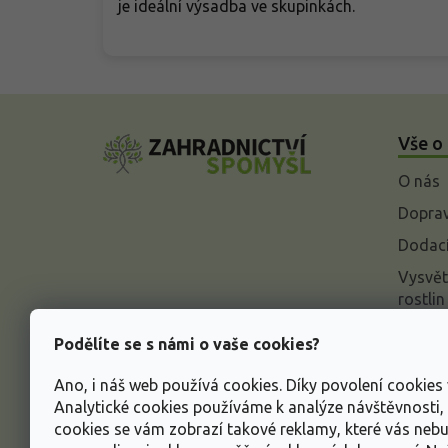
je ideální výsadba ve skupinkách.
Z
á
Vše o
p
a
O nás
t
í
Doprav
Dodací
Vysvět
rostlin
Odstou
Podělíte se s námi o vaše cookies?
Rekla
Ano, i náš web používá cookies. Díky povolení cookie
Inform
Analytické cookies používáme k analýze návštěvnosti
údajů
cookies se vám zobrazí takové reklamy, které vás neb