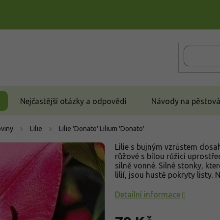
Nejčastější otázky a odpovědi
Návody na pěstován
oviny
Lilie
Lilie 'Donato'
Lilium 'Donato'
Lilie s bujným vzrůstem dosah
růžové s bílou růžicí uprostř
silně vonné. Silné stonky, kt
lilií, jsou hustě pokryty listy.
Detailní informace