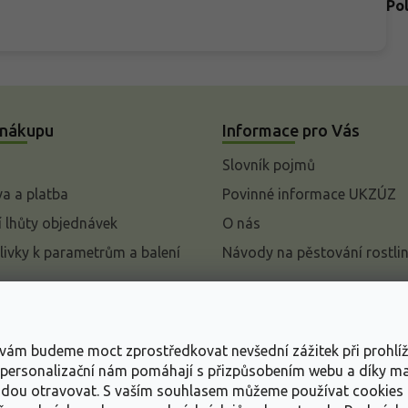
Po
 nákupu
Informace pro Vás
Slovník pojmů
a a platba
Povinné informace UKZÚZ
 lhůty objednávek
O nás
livky k parametrům a balení
Návody na pěstování rostli
pení od kupní smlouvy
mace
s vám budeme moct zprostředkovat nevšední zážitek při prohlí
ace o ochraně osobních
, personalizační nám pomáhají s přizpůsobením webu a díky 
udou otravovat.
S vaším souhlasem můžeme používat cookies 