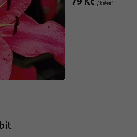
79 Kč
/ balení
Měrná
cena:
bit