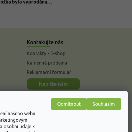
ložka byla vyprodána…
Kontakujte nás
Kontakty - E-shop
Kamenná prodejna
Reklamační formulář
n
Napište nám
Odmítnout
Souhlasím
žení našeho webu.
marketingovým
a osobní údaje k