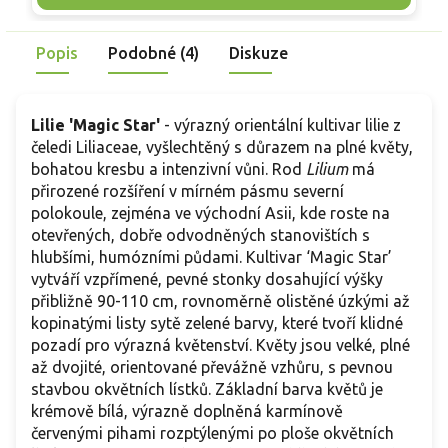
skvělou volbu pro každého pěstitele.
Popis
Podobné (4)
Diskuze
Lilie 'Magic Star'
- výrazný orientální kultivar lilie z
čeledi Liliaceae, vyšlechtěný s důrazem na plné květy,
bohatou kresbu a intenzivní vůni. Rod
Lilium
má
přirozené rozšíření v mírném pásmu severní
polokoule, zejména ve východní Asii, kde roste na
otevřených, dobře odvodněných stanovištích s
hlubšími, humózními půdami. Kultivar ‘Magic Star’
vytváří vzpřímené, pevné stonky dosahující výšky
přibližně 90-110 cm, rovnoměrně olistěné úzkými až
kopinatými listy sytě zelené barvy, které tvoří klidné
pozadí pro výrazná květenství. Květy jsou velké, plné
až dvojité, orientované převážně vzhůru, s pevnou
stavbou okvětních lístků. Základní barva květů je
krémově bílá, výrazně doplněná karmínově
červenými pihami rozptýlenými po ploše okvětních