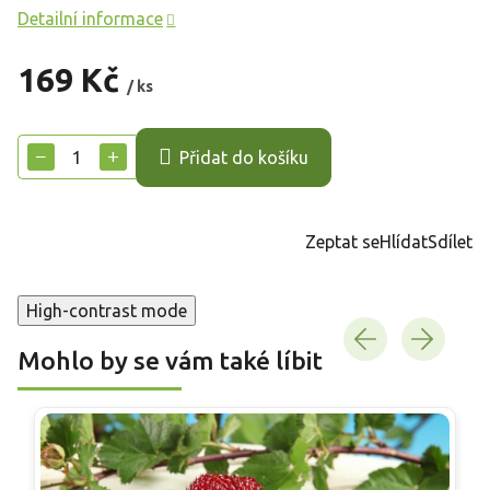
Detailní informace
169 Kč
/ ks
Měrná
cena:
−
+
Přidat do košíku
Zeptat se
Hlídat
Sdílet
High-contrast mode
Mohlo by se vám také líbit