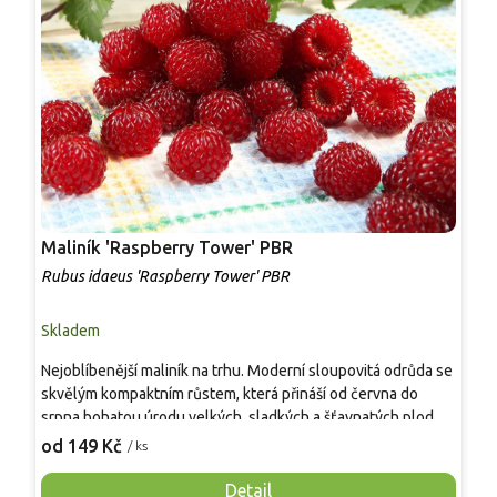
Maliník 'Raspberry Tower' PBR
P
'
Rubus idaeus 'Raspberry Tower' PBR
C
Skladem
S
Nejoblíbenější maliník na trhu. Moderní sloupovitá odrůda se
M
skvělým kompaktním růstem, která přináší od června do
A
srpna bohatou úrodu velkých, sladkých a šťavnatých plodů.
v
Pevné vzpřímené výhony tvoří elegantní habitus bez
j
od 149 Kč
o
/ ks
nutnosti opory, ideální pro nádoby, balkony i malé zahrady.
n
Mrazuvzdornost do −25 °C a spolehlivá vitalita z něj dělají
V
Detail