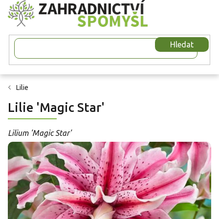
Přejít
na
obsah
Hledat
Lilie
Lilie 'Magic Star'
Lilium 'Magic Star'