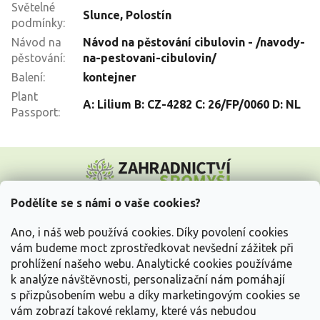
Světelné
Slunce
,
Polostín
podmínky
:
Návod na
Návod na pěstování cibulovin - /navody-
pěstování
:
na-pestovani-cibulovin/
Balení
:
kontejner
Plant
A: Lilium B: CZ-4282 C: 26/FP/0060 D: NL
Passport
:
Z
á
p
a
Podělíte se s námi o vaše cookies?
t
Vše o nákupu
í
Ano, i náš web používá cookies. Díky povolení cookies
vám budeme moct zprostředkovat nevšední zážitek při
prohlížení našeho webu. Analytické cookies používáme
Informace pro Vás
k analýze návštěvnosti, personalizační nám pomáhají
s přizpůsobením webu a díky marketingovým cookies se
Kontakujte nás
vám zobrazí takové reklamy, které vás nebudou