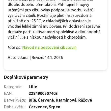
dlouhodobého přemokření. Přihnojení hnojivy
určenými pro cibuloviny podporuje tvorbu květů i
vyzrávání cibulí. Rostlina je plně mrazuvzdorná
přibližně do -25 °C, v chladnějších oblastech je
vhodné lehké zimní mulčování. Při dodržení správné
drenáže patří kultivar mezi spolehlivé a dlouhodobě
vitální lilie s nízkou náchylností k chorobám.
Více na:
Návod na pěstování cibulovin
Autor: Jana | Revize: 14.1. 2026
Doplňkové parametry
Kategorie
:
Lilie
EAN
:
2284900507403
Barva květu
:
Bílá
,
Červená
,
Karmínová
,
Růžová
Doba květu
:
Červenec
,
Srpen