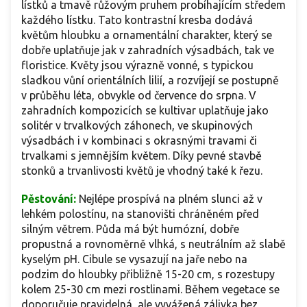
lístků a tmavě růžovým pruhem probíhajícím středem
každého lístku. Tato kontrastní kresba dodává
květům hloubku a ornamentální charakter, který se
dobře uplatňuje jak v zahradních výsadbách, tak ve
floristice. Květy jsou výrazně vonné, s typickou
sladkou vůní orientálních lilií, a rozvíjejí se postupně
v průběhu léta, obvykle od července do srpna. V
zahradních kompozicích se kultivar uplatňuje jako
solitér v trvalkových záhonech, ve skupinových
výsadbách i v kombinaci s okrasnými travami či
trvalkami s jemnějším květem. Díky pevné stavbě
stonků a trvanlivosti květů je vhodný také k řezu.
Pěstování:
Nejlépe prospívá na plném slunci až v
lehkém polostínu, na stanovišti chráněném před
silným větrem. Půda má být humózní, dobře
propustná a rovnoměrně vlhká, s neutrálním až slabě
kyselým pH. Cibule se vysazují na jaře nebo na
podzim do hloubky přibližně 15-20 cm, s rozestupy
kolem 25-30 cm mezi rostlinami. Během vegetace se
doporučuje pravidelná, ale vyvážená zálivka bez