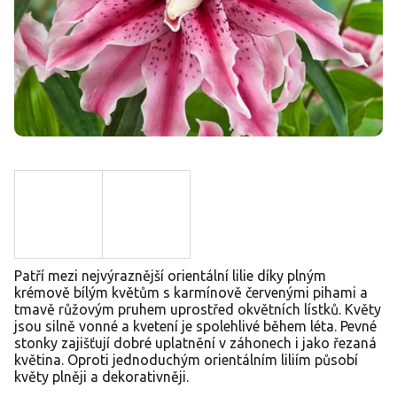
Patří mezi nejvýraznější orientální lilie díky plným
krémově bílým květům s karmínově červenými pihami a
tmavě růžovým pruhem uprostřed okvětních lístků. Květy
jsou silně vonné a kvetení je spolehlivé během léta. Pevné
stonky zajišťují dobré uplatnění v záhonech i jako řezaná
květina. Oproti jednoduchým orientálním liliím působí
květy plněji a dekorativněji.