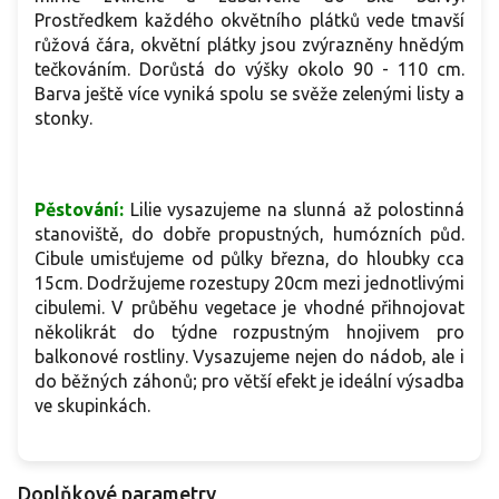
Prostředkem každého okvětního plátků vede tmavší
růžová čára, okvětní plátky jsou zvýrazněny hnědým
tečkováním. Dorůstá do výšky okolo 90 - 110 cm.
Barva ještě více vyniká spolu se svěže zelenými listy a
stonky.
Pěstování:
Lilie vysazujeme na slunná až polostinná
stanoviště, do dobře propustných, humózních půd.
Cibule umisťujeme od půlky března, do hloubky cca
15cm. Dodržujeme rozestupy 20cm mezi jednotlivými
cibulemi. V průběhu vegetace je vhodné přihnojovat
několikrát do týdne rozpustným hnojivem pro
balkonové rostliny. Vysazujeme nejen do nádob, ale i
do běžných záhonů; pro větší efekt je ideální výsadba
ve skupinkách.
Doplňkové parametry