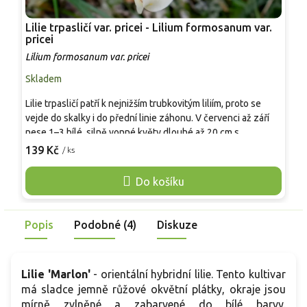
Lilie trpasličí var. pricei - Lilium formosanum var.
P
pricei
R
Lilium formosanum var. pricei
Skladem
P
Lilie trpasličí patří k nejnižším trubkovitým liliím, proto se
V
vejde do skalky i do přední linie záhonu. V červenci až září
p
nese 1–3 bílé, silně vonné květy dlouhé až 20 cm s
p
purpurovým rubem. Oproti běžné formě Lilium formosanum
139 Kč
/ ks
v
o
nezabírá místo výškou, přesto působí výrazně i v nádobě u
k
posezení. Nejlépe vyniká ve štěrkové výsadbě nebo v
Do košíku
p
květináči s drenáží, kde je snadné uhlídat přemokření.
b
Pěstování je snadné v dobře propustné, nevápenaté půdě,
p
zimní ochrana se vyplácí. Pro kočky je lilie toxická.
Popis
Podobné (4)
Diskuze
c
Lilie 'Marlon'
- orientální hybridní lilie. Tento kultivar
má sladce jemně růžové okvětní plátky, okraje jsou
mírně zvlněné a zabarvené do bílé barvy.