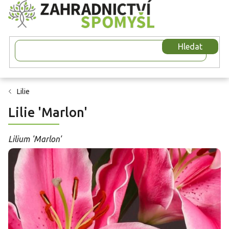
Přejít
na
obsah
Hledat
Lilie
Lilie 'Marlon'
Lilium 'Marlon'