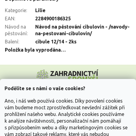
Kategorie
:
Lilie
EAN
:
2284900186325
Návod na
Návod na pěstování cibulovin - /navody-
pěstování
:
na-pestovani-cibulovin/
Balení
:
cibule 12/14 - 2ks
Položka byla vyprodána…
Z
á
p
a
Podělíte se s námi o vaše cookies?
t
Vše o nákupu
í
Ano, i náš web používá cookies. Díky povolení cookies
vám budeme moct zprostředkovat nevšední zážitek při
prohlížení našeho webu. Analytické cookies používáme
Informace pro Vás
k analýze návštěvnosti, personalizační nám pomáhají
s přizpůsobením webu a díky marketingovým cookies se
Kontakujte nás
vám zobrazí takové reklamy, které vás nebudou