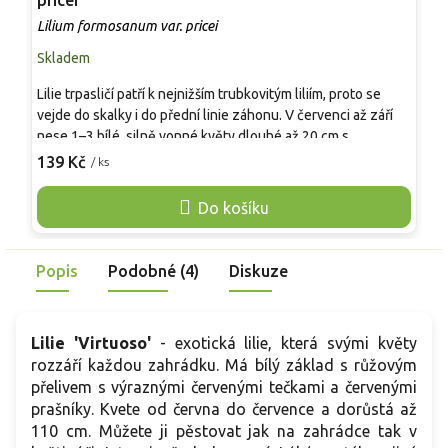
pricei
'
Lilium formosanum var. pricei
L
Skladem
S
Lilie trpasličí patří k nejnižším trubkovitým liliím, proto se
K
vejde do skalky i do přední linie záhonu. V červenci až září
r
nese 1–3 bílé, silně vonné květy dlouhé až 20 cm s
t
purpurovým rubem. Oproti běžné formě Lilium formosanum
a
139 Kč
2
/ ks
nezabírá místo výškou, přesto působí výrazně i v nádobě u
3
posezení. Nejlépe vyniká ve štěrkové výsadbě nebo v
j
Do košíku
květináči s drenáží, kde je snadné uhlídat přemokření.
H
Pěstování je snadné v dobře propustné, nevápenaté půdě,
S
zimní ochrana se vyplácí. Pro kočky je lilie toxická.
h
Popis
Podobné (4)
Diskuze
Lilie 'Virtuoso'
- exotická lilie, která svými květy
rozzáří každou zahrádku. Má bílý základ s růžovým
přelivem s výraznými červenými tečkami a červenými
prašníky. Kvete od června do července a dorůstá až
110 cm. Můžete ji pěstovat jak na zahrádce tak v