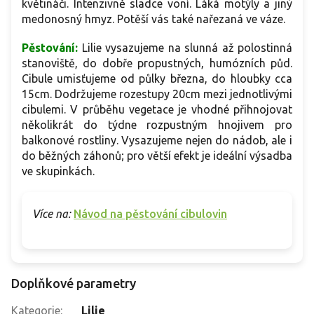
květináči. Intenzivně sladce voní. Láká motýly a jiný
medonosný hmyz. Potěší vás také nařezaná ve váze.
Pěstování:
Lilie vysazujeme na slunná až polostinná
stanoviště, do dobře propustných, humózních půd.
Cibule umisťujeme od půlky března, do hloubky cca
15cm. Dodržujeme rozestupy 20cm mezi jednotlivými
cibulemi. V průběhu vegetace je vhodné přihnojovat
několikrát do týdne rozpustným hnojivem pro
balkonové rostliny. Vysazujeme nejen do nádob, ale i
do běžných záhonů; pro větší efekt je ideální výsadba
ve skupinkách.
Více na:
Návod na pěstování cibulovin
Doplňkové parametry
Kategorie
:
Lilie