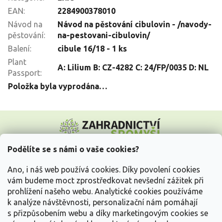
EAN
:
2284900378010
Návod na
Návod na pěstování cibulovin - /navody-
pěstování
:
na-pestovani-cibulovin/
Balení
:
cibule 16/18 - 1 ks
Plant
A: Lilium B: CZ-4282 C: 24/FP/0035 D: NL
Passport
:
Položka byla vyprodána…
Z
á
p
a
Podělíte se s námi o vaše cookies?
t
Vše o nákupu
í
Ano, i náš web používá cookies. Díky povolení cookies
vám budeme moct zprostředkovat nevšední zážitek při
prohlížení našeho webu. Analytické cookies používáme
Informace pro Vás
k analýze návštěvnosti, personalizační nám pomáhají
s přizpůsobením webu a díky marketingovým cookies se
Kontakujte nás