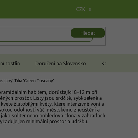
CZK
Hledat
í rostlin
Doručení na Slovensko
Kontakt
Tuscany'
Tilia 'Green Tuscany'
pyramidálním habitem, dorůstající 8–12 m při
ěných prostor. Listy jsou srdčité, sytě zelené a
kvete žlutobílými květy, které intenzivně voní a
 vysokou odolností vůči městskému znečištění a
í jako solitér nebo pohledová clona v zahradách
yžaduje jen minimální prostor a údržbu.