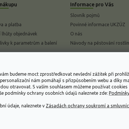
 nákupu
Informace pro Vás
Slovník pojmů
a a platba
Povinné informace UKZÚZ
 lhůty objednávek
O nás
livky k parametrům a balení
Návody na pěstování rostli
pení od kupní smlouvy
mace
s vám budeme moct zprostředkovat nevšední zážitek při prohlí
ace o ochraně osobních
, personalizační nám pomáhají s přizpůsobením webu a díky 
udou otravovat.
S vaším souhlasem můžeme používat cookies 
dní podmínky
aše podmínky ochrany osobních údajů naleznete zde:
Podmínky
bní údaje, naleznete v
Zásadách ochrany soukromí a smluvní