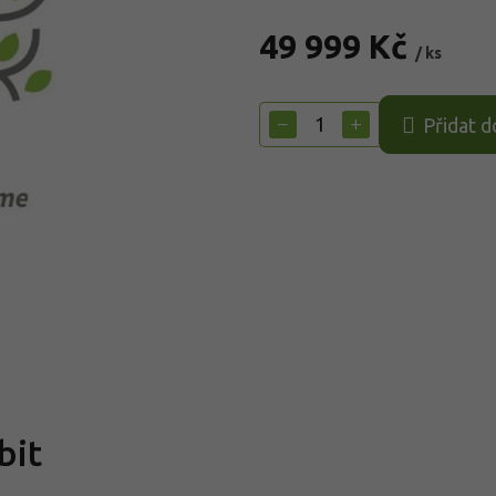
49 999 Kč
/ ks
Měrná
cena:
−
+
Přidat d
bit