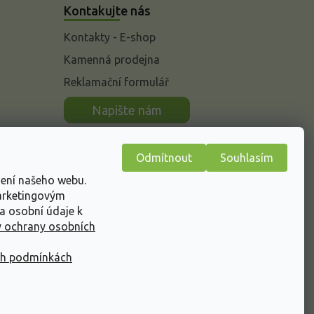
Kontakujte nás
Kontakty - E-shop
Kamenná prodejna
Reklamační formulář
n
Napište nám
Odmítnout
Souhlasím
žení našeho webu.
marketingovým
a osobní údaje k
 ochrany osobních
ch podmínkách