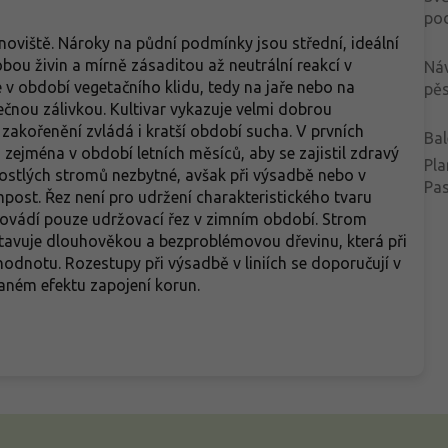
po
anoviště. Nároky na půdní podmínky jsou střední, ideální
ou živin a mírně zásaditou až neutrální reakcí v
Ná
 v období vegetačního klidu, tedy na jaře nebo na
pěs
čnou zálivkou. Kultivar vykazuje velmi dobrou
akořenění zvládá i kratší období sucha. V prvních
Bal
 zejména v období letních měsíců, aby se zajistil zdravý
Pla
ostlých stromů nezbytné, avšak při výsadbě nebo v
Pa
post. Řez není pro udržení charakteristického tvaru
rovádí pouze udržovací řez v zimním období. Strom
stavuje dlouhověkou a bezproblémovou dřevinu, která při
odnotu. Rozestupy při výsadbě v liniích se doporučují v
aném efektu zapojení korun.