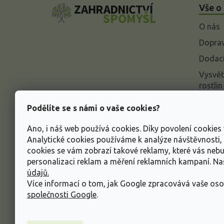
Vše o
p
a
O nás
t
í
Doprav
Dodací
Vysvět
rostlin
Odstou
Podělíte se s námi o vaše cookies?
Rekla
Ano, i náš web používá cookies. Díky povolení cookie
Inform
Analytické cookies používáme k analýze návštěvnosti
údajů
cookies se vám zobrazí takové reklamy, které vás neb
Obcho
personalizaci reklam a měření reklamních kampaní. N
údajů.
Více informací o tom, jak Google zpracovává vaše oso
společnosti Google
.