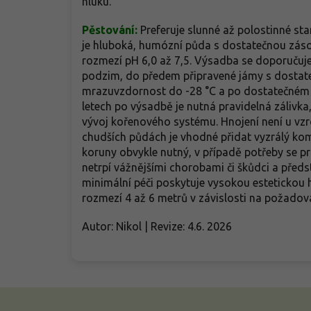
hluku.
Pěstování:
Preferuje slunné až polostinné st
je hluboká, humózní půda s dostatečnou zásob
rozmezí pH 6,0 až 7,5. Výsadba se doporučuje
podzim, do předem připravené jámy s dostate
mrazuvzdornost do -28 °C a po dostatečném z
letech po výsadbě je nutná pravidelná zálivka,
vývoj kořenového systému. Hnojení není u vzr
chudších půdách je vhodné přidat vyzrálý kom
koruny obvykle nutný, v případě potřeby se p
netrpí vážnějšími chorobami či škůdci a před
minimální péči poskytuje vysokou estetickou h
rozmezí 4 až 6 metrů v závislosti na požadov
Autor: Nikol | Revize: 4.6. 2026
Z
á