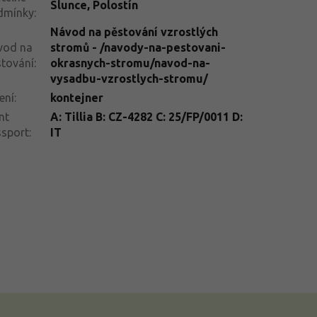
Slunce
,
Polostín
dmínky
:
Návod na pěstování vzrostlých
vod na
stromů - /navody-na-pestovani-
tování
:
okrasnych-stromu/navod-na-
vysadbu-vzrostlych-stromu/
ení
:
kontejner
nt
A: Tillia B: CZ-4282 C: 25/FP/0011 D:
ssport
:
IT