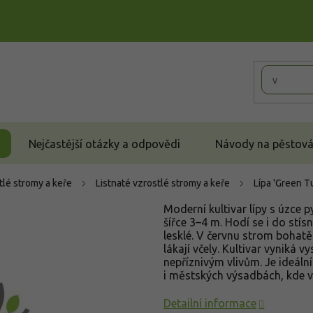
Nejčastější otázky a odpovědi
Návody na pěstován
tlé stromy a keře
Listnaté vzrostlé stromy a keře
Lípa 'Green 
Moderní kultivar lípy s úzce 
šířce 3–4 m. Hodí se i do stísn
lesklé. V červnu strom bohatě 
lákají včely. Kultivar vyniká
nepříznivým vlivům. Je ideáln
i městských výsadbách, kde v
Detailní informace