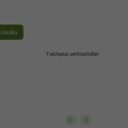
o košíku
Tisk
Zeptat se
Hlídat
Sdílet