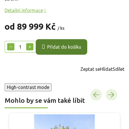
Detailní informace
od
89 999 Kč
/ ks
Měrná
cena:
−
+
Přidat do košíku
Zeptat se
Hlídat
Sdílet
High-contrast mode
Mohlo by se vám také líbit