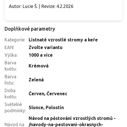
Autor: Lucie Š. | Revize: 4.2.2026
Doplňkové parametry
Kategorie
:
Listnaté vzrostlé stromy a keře
EAN
:
Zvolte variantu
Výška
:
1000 a více
Barva
Krémová
květu
:
Barva
Zelená
listu
:
Doba
Červen
,
Červenec
květu
:
Světelné
Slunce
,
Polostín
podmínky
:
Návod na pěstování vzrostlých stromů -
Návod na
/navody-na-pestovani-okrasnych-