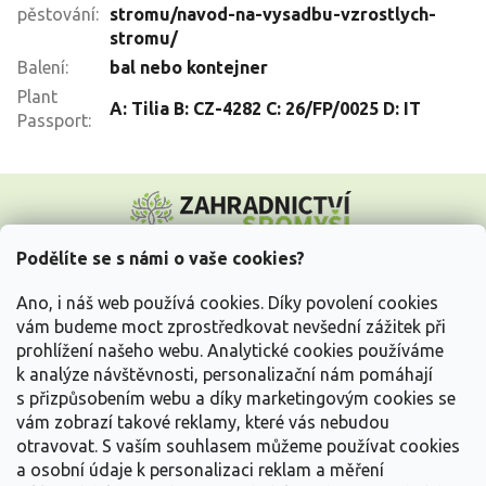
pěstování
:
stromu/navod-na-vysadbu-vzrostlych-
stromu/
Balení
:
bal nebo kontejner
Plant
A: Tilia B: CZ-4282 C: 26/FP/0025 D: IT
Passport
:
Z
á
p
a
Podělíte se s námi o vaše cookies?
t
Vše o nákupu
í
Ano, i náš web používá cookies. Díky povolení cookies
vám budeme moct zprostředkovat nevšední zážitek při
prohlížení našeho webu. Analytické cookies používáme
Informace pro Vás
k analýze návštěvnosti, personalizační nám pomáhají
s přizpůsobením webu a díky marketingovým cookies se
Kontakujte nás
vám zobrazí takové reklamy, které vás nebudou
otravovat.
S vaším souhlasem můžeme používat cookies
a osobní údaje k personalizaci reklam a měření