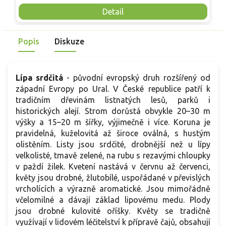
kompaktnímu vzrůstu a minimálním nárokům na údržbu jde o
o
Detail
ideální solitér do menších zahrad, předzahrádek či
m
městských stromořadí. Představuje spolehlivou volbu pro
s
Popis
Diskuze
každého, kdo hledá eleganci a odolnost.
v
Lípa srdčitá
- původní evropský druh rozšířený od
západní Evropy po Ural. V České republice patří k
tradičním dřevinám listnatých lesů, parků i
historických alejí. Strom dorůstá obvykle 20–30 m
výšky a 15–20 m šířky, výjimečně i více. Koruna je
pravidelná, kuželovitá až široce oválná, s hustým
olistěním. Listy jsou srdčité, drobnější než u lípy
velkolisté, tmavě zelené, na rubu s rezavými chloupky
v paždí žilek. Kvetení nastává v červnu až červenci,
květy jsou drobné, žlutobílé, uspořádané v převislých
vrcholících a výrazně aromatické. Jsou mimořádně
včelomilné a dávají základ lipovému medu. Plody
jsou drobné kulovité oříšky. Květy se tradičně
využívají v lidovém léčitelství k přípravě čajů, obsahují