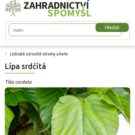
Přejít
na
obsah
Hledat
Listnaté vzrostlé stromy a keře
Lípa srdčitá
Tilia cordata