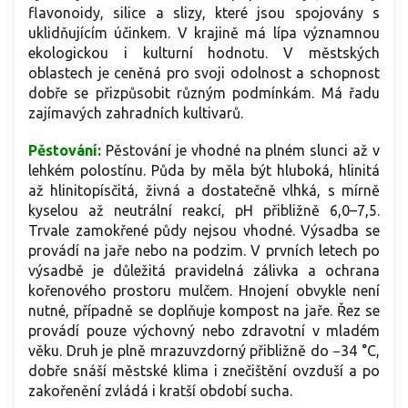
flavonoidy, silice a slizy, které jsou spojovány s
uklidňujícím účinkem. V krajině má lípa významnou
ekologickou i kulturní hodnotu. V městských
oblastech je ceněná pro svoji odolnost a schopnost
dobře se přizpůsobit různým podmínkám. Má řadu
zajímavých zahradních kultivarů.
Pěstování:
Pěstování je vhodné na plném slunci až v
lehkém polostínu. Půda by měla být hluboká, hlinitá
až hlinitopísčitá, živná a dostatečně vlhká, s mírně
kyselou až neutrální reakcí, pH přibližně 6,0–7,5.
Trvale zamokřené půdy nejsou vhodné. Výsadba se
provádí na jaře nebo na podzim. V prvních letech po
výsadbě je důležitá pravidelná zálivka a ochrana
kořenového prostoru mulčem. Hnojení obvykle není
nutné, případně se doplňuje kompost na jaře. Řez se
provádí pouze výchovný nebo zdravotní v mladém
věku. Druh je plně mrazuvzdorný přibližně do −34 °C,
dobře snáší městské klima i znečištění ovzduší a po
zakořenění zvládá i kratší období sucha.