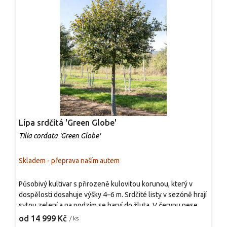
Lípa srdčitá 'Green Globe'
L
Tilia cordata 'Green Globe'
T
Skladem - přeprava naším autem
S
Působivý kultivar s přirozeně kulovitou korunou, který v
O
dospělosti dosahuje výšky 4–6 m. Srdčité listy v sezóně hrají
1
sytou zelení a na podzim se barví do žluta. V červnu nese
p
bohaté trsy žlutobílých květů s intenzivní sladkou vůní,
n
od 14 999 Kč
o
/ ks
které jsou magnetem pro včely a další opylovače. Díky
j