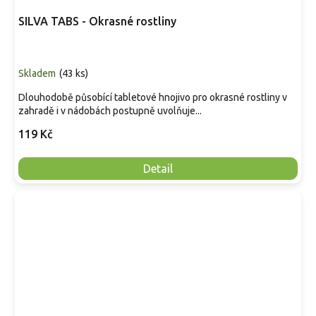
SILVA TABS - Okrasné rostliny
Skladem
(
43 ks
)
Dlouhodobě působící tabletové hnojivo pro okrasné rostliny v
zahradě i v nádobách postupně uvolňuje...
119 Kč
Detail