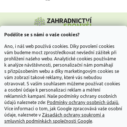
Z
á
p
a
Podělíte se s námi o vaše cookies?
t
Vše o nákupu
í
Ano, i náš web používá cookies. Díky povolení cookies
vám budeme moct zprostředkovat nevšední zážitek při
prohlížení našeho webu. Analytické cookies používáme
Informace pro Vás
k analýze návštěvnosti, personalizační nám pomáhají
s přizpůsobením webu a díky marketingovým cookies se
Kontakujte nás
vám zobrazí takové reklamy, které vás nebudou
otravovat.
S vaším souhlasem můžeme používat cookies
a osobní údaje k personalizaci reklam a měření
reklamních kampaní. Naše podmínky ochrany osobních
údajů naleznete zde:
Podmínky ochrany osobních údajů.
Více informací o tom, jak Google zpracovává vaše osobní
údaje, naleznete v
Zásadách ochrany soukromí a
smluvních podmínkách společnosti Google
.