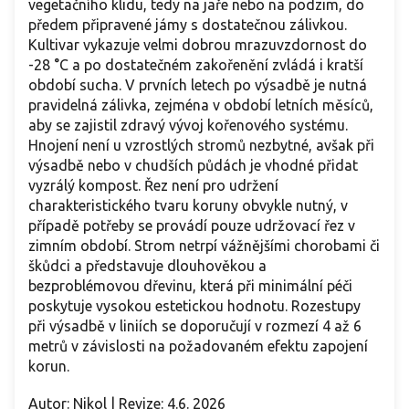
vegetačního klidu, tedy na jaře nebo na podzim, do
předem připravené jámy s dostatečnou zálivkou.
Kultivar vykazuje velmi dobrou mrazuvzdornost do
-28 °C a po dostatečném zakořenění zvládá i kratší
období sucha. V prvních letech po výsadbě je nutná
pravidelná zálivka, zejména v období letních měsíců,
aby se zajistil zdravý vývoj kořenového systému.
Hnojení není u vzrostlých stromů nezbytné, avšak při
výsadbě nebo v chudších půdách je vhodné přidat
vyzrálý kompost. Řez není pro udržení
charakteristického tvaru koruny obvykle nutný, v
případě potřeby se provádí pouze udržovací řez v
zimním období. Strom netrpí vážnějšími chorobami či
škůdci a představuje dlouhověkou a
bezproblémovou dřevinu, která při minimální péči
poskytuje vysokou estetickou hodnotu. Rozestupy
při výsadbě v liniích se doporučují v rozmezí 4 až 6
metrů v závislosti na požadovaném efektu zapojení
korun.
Autor: Nikol | Revize: 4.6. 2026