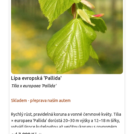
Lípa evropská 'Pallida'
L
Tilia x europaea 'Pallida'
T
Skladem - přeprava naším autem
S
Rychlý růst, pravidelná koruna a vonné červnové květy. Tilia
K
× europaea 'Pallida' dorůstá 20–30 m výšky a 12–18 m šířky,
h
vytváří široce kuželovitou až vejčitou korunu s rovnoměrným
z
větvením. Listy jsou srdčité, 6–10 cm velké, svěže zelené, na
č