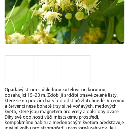
Opadavý strom s úhlednou kuželovitou korunou,
dosahující 15–20 m. Zdobí ji srdčité tmavě zelené listy,
které se na podzim barví do odstínů zlatohnědé. V červnu
a červenci nese bohaté trsy silně voňavých, medových
květů, které jsou magnetem pro včely a další opylovače.
Díky své odolnosti vůči městskému prostředí,
kompaktnímu habitu a medonosným květům představuje
ideální volbu pro stromořadí i prostorné zahrady. Její