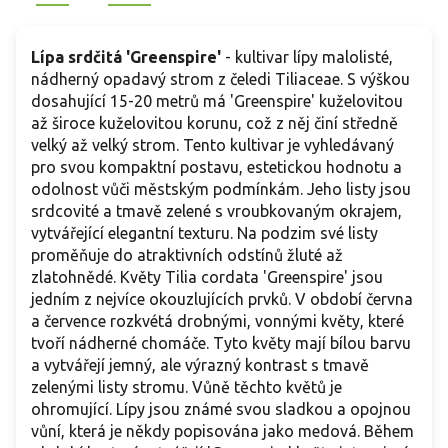
Lípa srdčitá 'Greenspire'
- kultivar lípy malolisté,
nádherný opadavý strom z čeledi Tiliaceae. S výškou
dosahující 15-20 metrů má 'Greenspire' kuželovitou
až široce kuželovitou korunu, což z něj činí středně
velký až velký strom. Tento kultivar je vyhledávaný
pro svou kompaktní postavu, estetickou hodnotu a
odolnost vůči městským podmínkám. Jeho listy jsou
srdcovité a tmavě zelené s vroubkovaným okrajem,
vytvářející elegantní texturu. Na podzim své listy
proměňuje do atraktivních odstínů žluté až
zlatohnědé. Květy Tilia cordata 'Greenspire' jsou
jedním z nejvíce okouzlujících prvků. V období června
a července rozkvétá drobnými, vonnými květy, které
tvoří nádherné chomáče. Tyto květy mají bílou barvu
a vytvářejí jemný, ale výrazný kontrast s tmavě
zelenými listy stromu. Vůně těchto květů je
ohromující. Lípy jsou známé svou sladkou a opojnou
vůní, která je někdy popisována jako medová. Během