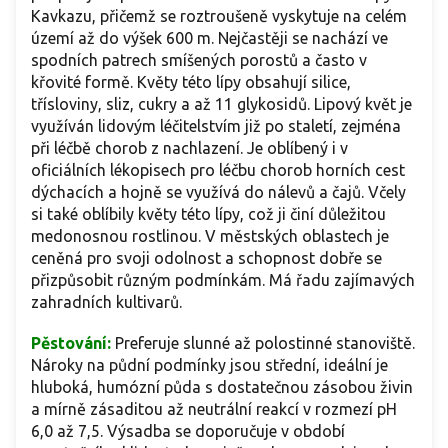
Kavkazu, přičemž se roztroušeně vyskytuje na celém
území až do výšek 600 m. Nejčastěji se nachází ve
spodních patrech smíšených porostů a často v
křovité formě. Květy této lípy obsahují silice,
třísloviny, sliz, cukry a až 11 glykosidů. Lipový květ je
využíván lidovým léčitelstvím již po staletí, zejména
při léčbě chorob z nachlazení. Je oblíbený i v
oficiálních lékopisech pro léčbu chorob horních cest
dýchacích a hojně se využívá do nálevů a čajů. Včely
si také oblíbily květy této lípy, což ji činí důležitou
medonosnou rostlinou. V městských oblastech je
ceněná pro svoji odolnost a schopnost dobře se
přizpůsobit různým podmínkám. Má řadu zajímavých
zahradních kultivarů.
Pěstování:
Preferuje slunné až polostinné stanoviště.
Nároky na půdní podmínky jsou střední, ideální je
hluboká, humózní půda s dostatečnou zásobou živin
a mírně zásaditou až neutrální reakcí v rozmezí pH
6,0 až 7,5. Výsadba se doporučuje v období