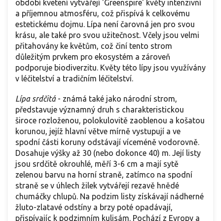
období kvetení vytvářejí 'Greenspire' květy intenzivní
a příjemnou atmosféru, což přispívá k celkovému
estetickému dojmu. Lípa není čarovná jen pro svou
krásu, ale také pro svou užitečnost. Včely jsou velmi
přitahovány ke květům, což činí tento strom
důležitým prvkem pro ekosystém a zároveň
podporuje biodiverzitu. Květy této lípy jsou využívány
v léčitelství a tradičním léčitelství.
Lípa srdčitá
- známá také jako národní strom,
představuje významný druh s charakteristickou
široce rozloženou, polokulovitě zaoblenou a košatou
korunou, jejíž hlavní větve mírně vystupují a ve
spodní části koruny odstávají víceméně vodorovně.
Dosahuje výšky až 30 (nebo dokonce 40) m. Její listy
jsou srdčitě okrouhlé, měří 3-6 cm a mají sytě
zelenou barvu na horní straně, zatímco na spodní
straně se v úhlech žilek vytvářejí rezavě hnědé
chumáčky chlupů. Na podzim listy získávají nádherné
žluto-zlatavé odstíny a brzy poté opadávají,
přispívajíc k podzimním kulisám. Pochází z Evropy a