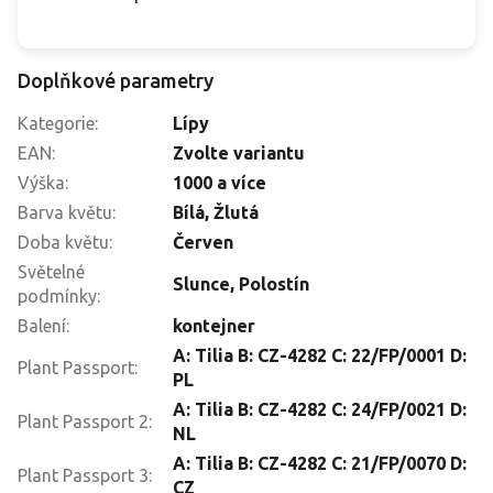
Doplňkové parametry
Kategorie
:
Lípy
EAN
:
Zvolte variantu
Výška
:
1000 a více
Barva květu
:
Bílá
,
Žlutá
Doba květu
:
Červen
Světelné
Slunce
,
Polostín
podmínky
:
Balení
:
kontejner
A: Tilia B: CZ-4282 C: 22/FP/0001 D:
Plant Passport
:
PL
A: Tilia B: CZ-4282 C: 24/FP/0021 D:
Plant Passport 2
:
NL
A: Tilia B: CZ-4282 C: 21/FP/0070 D:
Plant Passport 3
:
CZ