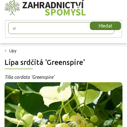
Přejít
na
obsah
Hledat
Lípy
Lípa srdčitá 'Greenspire'
Tilia cordata 'Greenspire'