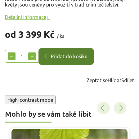
květy jsou ceněny pro využití v tradičním léčitelství.
Detailní informace
od
3 399 Kč
/ ks
Měrná
cena:
−
+
Přidat do košíku
Zeptat se
Hlídat
Sdílet
High-contrast mode
Mohlo by se vám také líbit