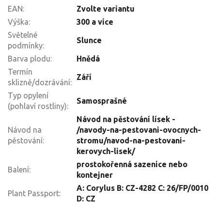
EAN
:
Zvolte variantu
Výška
:
300 a více
Světelné
Slunce
podmínky
:
Barva plodu
:
Hnědá
Termín
Září
sklizně/dozrávání
:
Typ opylení
Samosprašné
(pohlaví rostliny)
:
Návod na pěstování lísek -
Návod na
/navody-na-pestovani-ovocnych-
pěstování
:
stromu/navod-na-pestovani-
kerovych-lisek/
prostokořenná sazenice nebo
Balení
:
kontejner
A: Corylus B: CZ-4282 C: 26/FP/0010
Plant Passport
:
D: CZ