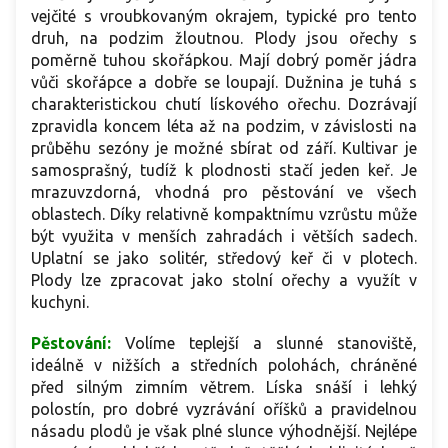
vejčité s vroubkovaným okrajem, typické pro tento
druh, na podzim žloutnou. Plody jsou ořechy s
poměrně tuhou skořápkou. Mají dobrý poměr jádra
vůči skořápce a dobře se loupají. Dužnina je tuhá s
charakteristickou chutí lískového ořechu. Dozrávají
zpravidla koncem léta až na podzim, v závislosti na
průběhu sezóny je možné sbírat od září. Kultivar je
samosprašný, tudíž k plodnosti stačí jeden keř. Je
mrazuvzdorná, vhodná pro pěstování ve všech
oblastech. Díky relativně kompaktnímu vzrůstu může
být využita v menších zahradách i větších sadech.
Uplatní se jako solitér, středový keř či v plotech.
Plody lze zpracovat jako stolní ořechy a využít v
kuchyni.
Pěstování:
Volíme teplejší a slunné stanoviště,
ideálně v nižších a středních polohách, chráněné
před silným zimním větrem. Líska snáší i lehký
polostín, pro dobré vyzrávání oříšků a pravidelnou
násadu plodů je však plné slunce výhodnější. Nejlépe