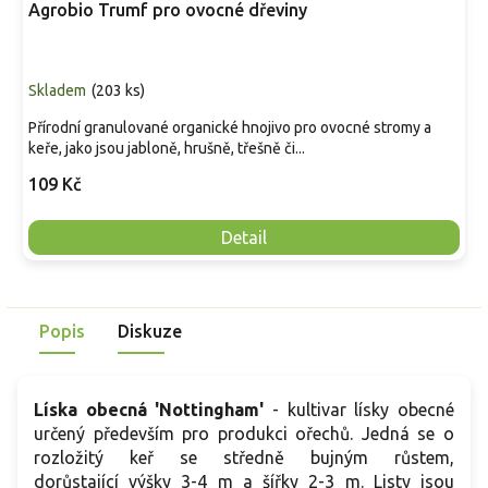
Agrobio Trumf pro ovocné dřeviny
Skladem
(
203 ks
)
Přírodní granulované organické hnojivo pro ovocné stromy a
keře, jako jsou jabloně, hrušně, třešně či...
109 Kč
Detail
Popis
Diskuze
Líska obecná 'Nottingham'
- kultivar lís­ky obecné
určený především pro produkci ořechů. Jedná se o
rozložitý keř se středně bujným růstem,
dorůstající výšky 3-4 m a šířky 2-3 m. Listy jsou