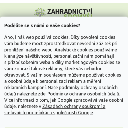
Z
á
p
a
Podělíte se s námi o vaše cookies?
t
Vše o nákupu
í
Ano, i náš web používá cookies. Díky povolení cookies
vám budeme moct zprostředkovat nevšední zážitek při
prohlížení našeho webu. Analytické cookies používáme
Informace pro Vás
k analýze návštěvnosti, personalizační nám pomáhají
s přizpůsobením webu a díky marketingovým cookies se
Kontakujte nás
vám zobrazí takové reklamy, které vás nebudou
otravovat.
S vaším souhlasem můžeme používat cookies
a osobní údaje k personalizaci reklam a měření
reklamních kampaní. Naše podmínky ochrany osobních
údajů naleznete zde:
Podmínky ochrany osobních údajů.
Více informací o tom, jak Google zpracovává vaše osobní
údaje, naleznete v
Zásadách ochrany soukromí a
smluvních podmínkách společnosti Google
.