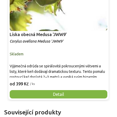
Líska obecná Medusa 'JWW9'
L
Corylus avellana Medusa 'JWW9'
C
Skladem
S
Výjimečná odrůda se spirálovitě pokroucenými větvemi a
E
listy, které keři dodávají dramatickou texturu. Tento pomalu
j
rostoucí keř dorůstá 2–3 metrů a vyniká svým bizarním
p
habitem. V předjaří větve zdobí nápadné žluté jehnědy, na
M
od 399 Kč
o
/ ks
podzim dozrávají jedlé oříšky bohaté na vitamín E a minerály.
k
Odrůda 'Medusa' představuje nepřehlédnutelnou solitéru
Š
Detail
ideální pro minimalistické či japonské zahrady. Je
p
mrazuvzdorná, nenáročná na údržbu a v zahradě vytváří
ž
působivý architektonický prvek.
v
Související produkty
o