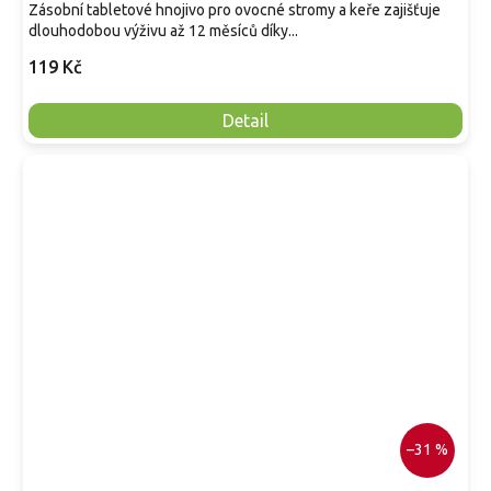
Zásobní tabletové hnojivo pro ovocné stromy a keře zajišťuje
dlouhodobou výživu až 12 měsíců díky...
119 Kč
Detail
–31 %