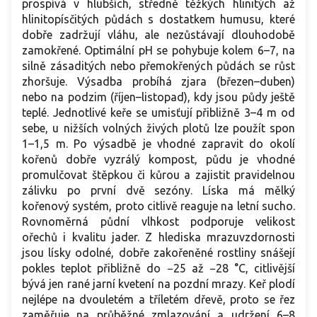
prospívá v hlubších, středně těžkých hlinitých až
hlinitopísčitých půdách s dostatkem humusu, které
dobře zadržují vláhu, ale nezůstávají dlouhodobě
zamokřené. Optimální pH se pohybuje kolem 6–7, na
silně zásaditých nebo přemokřených půdách se růst
zhoršuje. Výsadba probíhá zjara (březen–duben)
nebo na podzim (říjen–listopad), kdy jsou půdy ještě
teplé. Jednotlivé keře se umisťují přibližně 3–4 m od
sebe, u nižších volných živých plotů lze použít spon
1–1,5 m. Po výsadbě je vhodné zapravit do okolí
kořenů dobře vyzrálý kompost, půdu je vhodné
promulčovat štěpkou či kůrou a zajistit pravidelnou
zálivku po první dvě sezóny. Líska má mělký
kořenový systém, proto citlivě reaguje na letní sucho.
Rovnoměrná půdní vlhkost podporuje velikost
ořechů i kvalitu jader. Z hlediska mrazuvzdornosti
jsou lísky odolné, dobře zakořeněné rostliny snášejí
pokles teplot přibližně do −25 až −28 °C, citlivější
bývá jen rané jarní kvetení na pozdní mrazy. Keř plodí
nejlépe na dvouletém a tříletém dřevě, proto se řez
zaměřuje na průběžné zmlazování a udržení 6–8