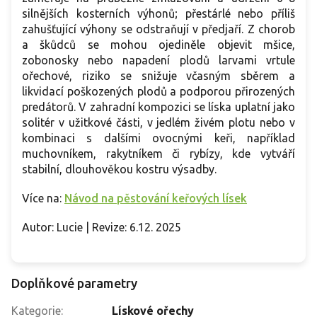
silnějších kosterních výhonů; přestárlé nebo příliš
zahušťující výhony se odstraňují v předjaří. Z chorob
a škůdců se mohou ojediněle objevit mšice,
zobonosky nebo napadení plodů larvami vrtule
ořechové, riziko se snižuje včasným sběrem a
likvidací poškozených plodů a podporou přirozených
predátorů. V zahradní kompozici se líska uplatní jako
solitér v užitkové části, v jedlém živém plotu nebo v
kombinaci s dalšími ovocnými keři, například
muchovníkem, rakytníkem či rybízy, kde vytváří
stabilní, dlouhověkou kostru výsadby.
Více na:
Návod na pěstování keřových lísek
Autor: Lucie | Revize: 6.12. 2025
Doplňkové parametry
Kategorie
:
Lískové ořechy