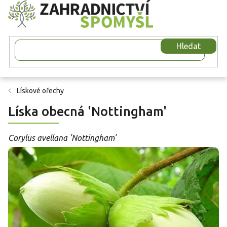
Přejít
na
obsah
Hledat
Lískové ořechy
Líska obecná 'Nottingham'
Corylus avellana 'Nottingham'