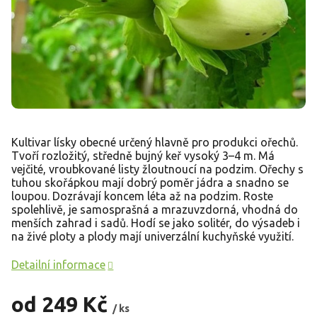
Kultivar lísky obecné určený hlavně pro produkci ořechů.
Tvoří rozložitý, středně bujný keř vysoký 3–4 m. Má
vejčité, vroubkované listy žloutnoucí na podzim. Ořechy s
tuhou skořápkou mají dobrý poměr jádra a snadno se
loupou. Dozrávají koncem léta až na podzim. Roste
spolehlivě, je samosprašná a mrazuvzdorná, vhodná do
menších zahrad i sadů. Hodí se jako solitér, do výsadeb i
na živé ploty a plody mají univerzální kuchyňské využití.
Detailní informace
od
249 Kč
/ ks