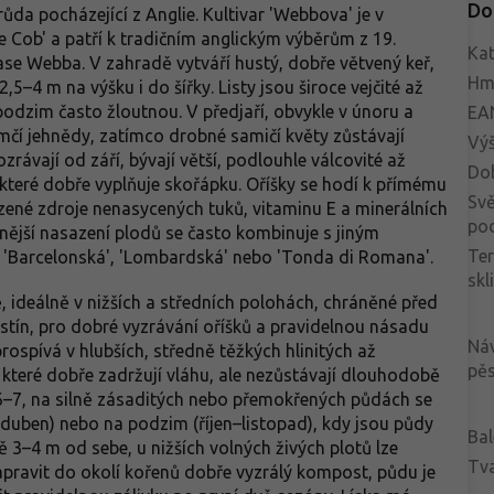
Do
da pocházející z Anglie. Kultivar 'Webbova' je v
 Cob' a patří k tradičním anglickým výběrům z 19.
Kat
se Webba. V zahradě vytváří hustý, dobře větvený keř,
Hm
5–4 m na výšku i do šířky. Listy jsou široce vejčité až
 podzim často žloutnou. V předjaří, obvykle v únoru a
EA
amčí jehnědy, zatímco drobné samičí květy zůstávají
Vý
rávají od září, bývají větší, podlouhle válcovité až
Do
, které dobře vyplňuje skořápku. Oříšky se hodí k přímému
Svě
ozené zdroje nenasycených tuků, vitaminu E a minerálních
po
lnější nasazení plodů se často kombinuje s jiným
Te
', 'Barcelonská', 'Lombardská' nebo 'Tonda di Romana'.
skl
ě, ideálně v nižších a středních polohách, chráněné před
ostín, pro dobré vyzrávání oříšků a pravidelnou násadu
Ná
prospívá v hlubších, středně těžkých hlinitých až
pěs
které dobře zadržují vláhu, ale nezůstávají dlouhodobě
6–7, na silně zásaditých nebo přemokřených půdách se
–duben) nebo na podzim (říjen–listopad), kdy jsou půdy
Bal
žně 3–4 m od sebe, u nižších volných živých plotů lze
Tva
pravit do okolí kořenů dobře vyzrálý kompost, půdu je