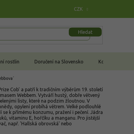
CZK
Hledat
í rostlin
Doručení na Slovensko
Kontakt
ebbova´
rize Cob' a patří k tradičním výběrům 19. století
omasem Webbem. Vytváří hustý, dobře větvený
zelenými listy, které na podzim žloutnou. V
hnědy, opylení probíhá větrem. Velké podlouhlé
dí se k přímému konzumu, pražení i pečení. Jádra
ů, vitaminu E, hořčíku a manganu. Pro jistější
č, např. 'Hallská obrovská' nebo