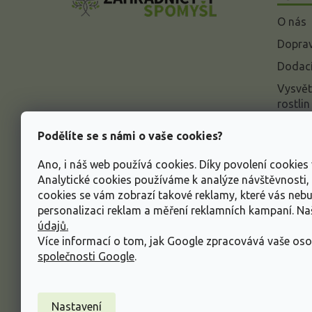
a
O nás
t
í
Doprav
Dodací
Vysvět
rostlin
Odstou
Podělíte se s námi o vaše cookies?
Rekla
Ano, i náš web používá cookies. Díky povolení cookie
Inform
Analytické cookies používáme k analýze návštěvnosti
údajů
cookies se vám zobrazí takové reklamy, které vás neb
Obcho
personalizaci reklam a měření reklamních kampaní. N
údajů.
Více informací o tom, jak Google zpracovává vaše oso
společnosti Google
.
Nastavení