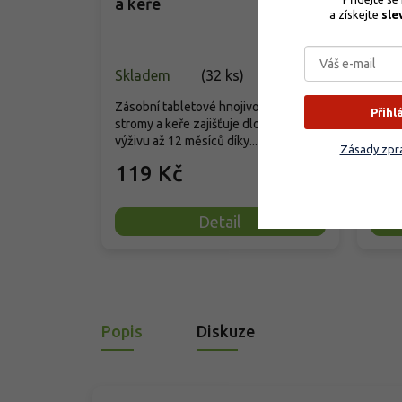
a keře
dřev
a získejte 
sle
Skladem
(
32 ks
)
Skla
Zásobní tabletové hnojivo pro ovocné
Příro
Přihl
stromy a keře zajišťuje dlouhodobou
hnoji
výživu až 12 měsíců díky...
jako j
Zásady zpra
119 Kč
10
Detail
Popis
Diskuze