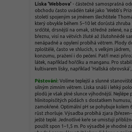
Líska 'Webbova'
- částečně samosprašná odrů
obchodu často uváděn také jako 'Webb’s Prize
století spojeným se jménem šlechtitele Thoma
který obvykle během 5–10 let dorůstá zhruba 2,
srdčité, drsnější na omak, středně zelené, na
březnu, visí na větvích žluté až žlutohnědé s
nenápadné a opylení probíhá větrem. Plody doz
zploštělé, často ve shlucích, s velkým jádrem
konzumu, pražení i do pečení. Patří mezi přir
látek, například hořčíku a manganu. Pro stabi
kultivarem lísky, například 'Hallská obrovská
Pěstování:
Volíme teplejší a slunné stanovišt
silným zimním větrem. Líska snáší i lehký pol
plodů je však plné slunce výhodnější. Nejlépe 
hlinitopísčitých půdách s dostatkem humusu, 
zamokřené. Optimální pH se pohybuje kolem 
růst zhoršuje. Výsadba probíhá zjara (březen
ještě teplé. Jednotlivé keře se umisťují přibli
použít spon 1–1,5 m. Po výsadbě je vhodné za