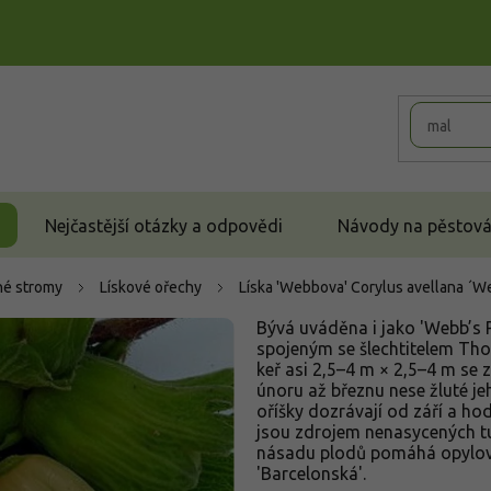
Nejčastější otázky a odpovědi
Návody na pěstován
é stromy
Lískové ořechy
Líska 'Webbova'
Corylus avellana ´W
Bývá uváděna i jako 'Webb’s P
spojeným se šlechtitelem Th
keř asi 2,5–4 m × 2,5–4 m se 
únoru až březnu nese žluté je
oříšky dozrávají od září a ho
jsou zdrojem nenasycených tuk
násadu plodů pomáhá opylova
'Barcelonská'.