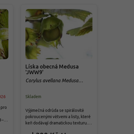
Líska obecná Medusa
Líska 'Ha
'JWW9'
Corylus ave
obrovská'
Corylus avellana Medusa
'JWW9'
026
Skladem
PŘEDOBJED
 pro
Výjimečná odrůda se spirálovitě
Stará evrops
pokroucenými větvemi a listy, které
v zahraničí u
3–5
keři dodávají dramatickou texturu.
Riesennuss', 
ou
Tento pomalu rostoucí keř dorůstá
Halle. Pěstuj