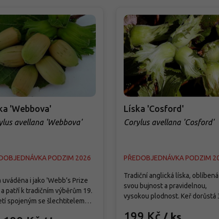
ka 'Webbova'
Líska 'Cosford'
ylus avellana 'Webbova'
Corylus avellana 'Cosford'
DOBJEDNÁVKA PODZIM 2026
PŘEDOBJEDNÁVKA PODZIM 2
Tradiční anglická líska, oblíbená
 uváděna i jako 'Webb’s Prize
svou bujnost a pravidelnou,
 a patří k tradičním výběrům 19.
vysokou plodnost. Keř dorůstá 
etí spojeným se šlechtitelem
m, plodí brzy a bohatě. Plody js
asem Webbem. Vytváří hustý,
199 Kč
/ ks
střední, válcovité, s tenkou