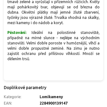
tmavě zelené a vyrůstají v přízemních růžicích. Květy
mají pohárkovitý tvar, objevují se od března do
dubna. Okvětní plátky mají jemně žluté zbarvení,
tyčinky jsou výrazně žluté. Trvalka vhodná
na skalky,
mezi kameny i do nádob a koryt.
Pěstování:
Ideální na polostinné stanoviště,
případně na mírné slunce - nejlépe na východním
stanovišti. Velmi dobře poroste v humóznější, vlhčí a
velmi dobře propustné zemině. Na zimu je nutno
zajistit ochranu před přílišnou vlhkostí. Množí se
dělením trsů.
Doplňkové parametry
Kategorie
:
Lomikameny
EAN
:
2284900139147