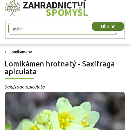
Přejít
na
obsah
Hledat
Lomikameny
Lomikámen hrotnatý - Saxifraga
apiculata
Saxifraga apiculata