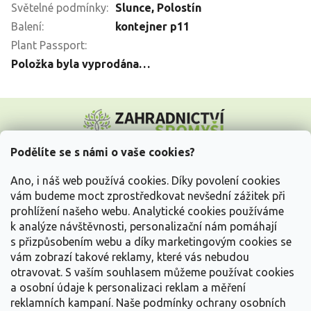
Světelné podmínky
:
Slunce
,
Polostín
Balení
:
kontejner p11
Plant Passport
:
Položka byla vyprodána…
Z
á
p
a
Podělíte se s námi o vaše cookies?
t
Vše o nákupu
í
Ano, i náš web používá cookies. Díky povolení cookies
vám budeme moct zprostředkovat nevšední zážitek při
prohlížení našeho webu. Analytické cookies používáme
Informace pro Vás
k analýze návštěvnosti, personalizační nám pomáhají
s přizpůsobením webu a díky marketingovým cookies se
Kontakujte nás
vám zobrazí takové reklamy, které vás nebudou
otravovat.
S vaším souhlasem můžeme používat cookies
a osobní údaje k personalizaci reklam a měření
reklamních kampaní. Naše podmínky ochrany osobních