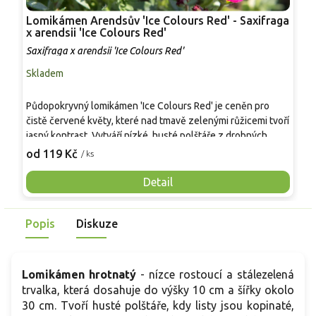
Lomikámen Arendsův 'Ice Colours Red' - Saxifraga
L
x arendsii 'Ice Colours Red'
u
Saxifraga x arendsii 'Ice Colours Red'
S
Skladem
S
L
Půdopokryvný lomikámen 'Ice Colours Red' je ceněn pro
l
čistě červené květy, které nad tmavě zelenými růžicemi tvoří
z
jasný kontrast. Vytváří nízké, husté polštáře z drobných,
d
1
hluboce dělených, převážně stálezelených listů s jemně
od 119 Kč
/ ks
l
lesklou texturou. V dubnu a květnu, v chladnějších polohách
d
často i v červnu, nese krátké stvoly s miskovitými květy
Detail
k
navštěvovanými časnými opylovači. Vůně se obvykle
p
neprojevuje. Dobře zapadá do skalek, koryt, spár zídek,
b
Popis
Diskuze
štěrkových výsadeb i nízkých lemů záhonů, kde polštář kryje
b
půdu a omezuje zaplevelení.
Lomikámen hrotnatý
- nízce rostoucí a stálezelená
trvalka, která dosahuje do výšky 10 cm a šířky okolo
30 cm. Tvoří husté polštáře, kdy listy jsou kopinaté,