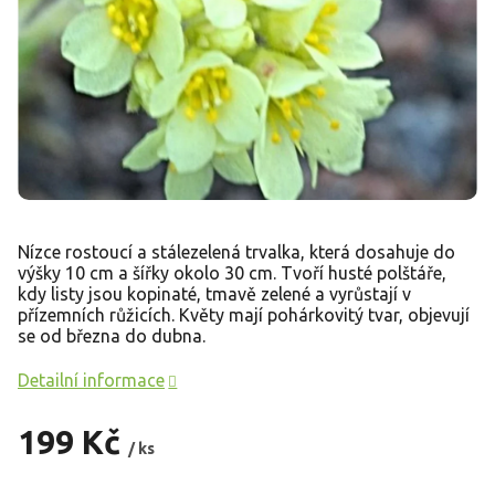
Nízce rostoucí a stálezelená trvalka, která dosahuje do
výšky 10 cm a šířky okolo 30 cm. Tvoří husté polštáře,
kdy listy jsou kopinaté, tmavě zelené a vyrůstají v
přízemních růžicích. Květy mají pohárkovitý tvar, objevují
se od března do dubna.
Detailní informace
199 Kč
/ ks
Měrná